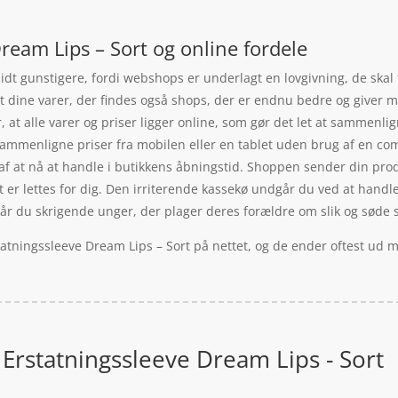
ream Lips – Sort og online fordele
idt gunstigere, fordi webshops er underlagt en lovgivning, de skal
 dine varer, der findes også shops, der er endnu bedre og giver mer
 at alle varer og priser ligger online, som gør det let at sammenl
ammenligne priser fra mobilen eller en tablet uden brug af en c
af at nå at handle i butikkens åbningstid. Shoppen sender din produ
t er lettes for dig. Den irriterende kassekø undgår du ved at handle
dgår du skrigende unger, der plager deres forældre om slik og søde 
atningssleeve Dream Lips – Sort på nettet, og de ender oftest ud m
Erstatningssleeve Dream Lips - Sort