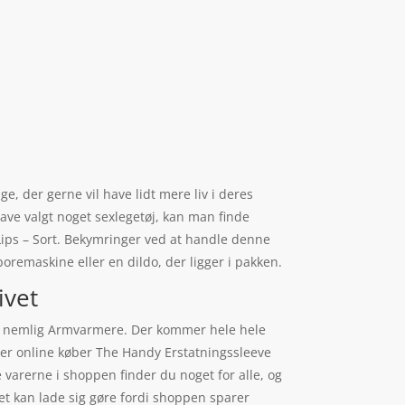
e, der gerne vil have lidt mere liv i deres
have valgt noget sexlegetøj, kan man finde
ps – Sort. Bekymringer ved at handle denne
oremaskine eller en dildo, der ligger i pakken.
ivet
ier, nemlig Armvarmere. Der kommer hele hele
dler online køber The Handy Erstatningssleeve
varerne i shoppen finder du noget for alle, og
et kan lade sig gøre fordi shoppen sparer