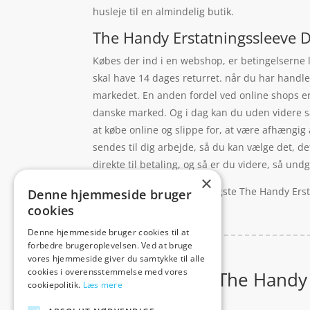
husleje til en almindelig butik.
The Handy Erstatningssleeve D
Købes der ind i en webshop, er betingelserne l
skal have 14 dages returret. når du har handlet
markedet. En anden fordel ved online shops er,
danske marked. Og i dag kan du uden videre s
at købe online og slippe for, at være afhængig 
sendes til dig arbejde, så du kan vælge det, de
direkte til betaling, og så er du videre, så un
×
Mange leder efter den billigste The Handy Erst
Denne hjemmeside bruger
shop
cookies
Denne hjemmeside bruger cookies til at
forbedre brugeroplevelsen. Ved at bruge
vores hjemmeside giver du samtykke til alle
cookies i overensstemmelse med vores
99 reviews for
The Handy 
cookiepolitik.
Læs mere