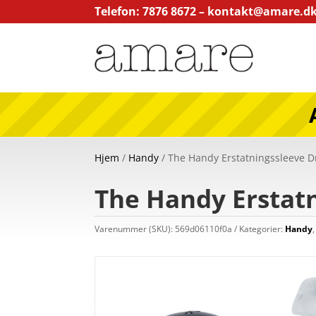
Telefon: 7876 8672 –
kontakt@amare.d
Hjem
/
Handy
/ The Handy Erstatningssleeve D
The Handy Erstatn
Varenummer (SKU):
569d06110f0a
Kategorier:
Handy