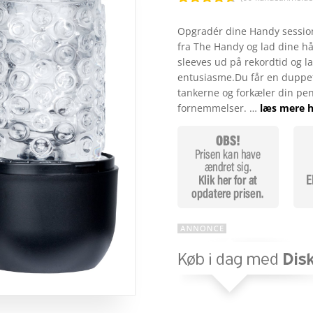
Bedømt
som
4.6
Opgradér dine Handy session
ud af 5
fra The Handy og lad dine hånd
baseret på
kundebedø
sleeves ud på rekordtid og l
mmelser
entusiasme.Du får en duppet 
tankerne og forkæler din pen
fornemmelser. …
læs mere h