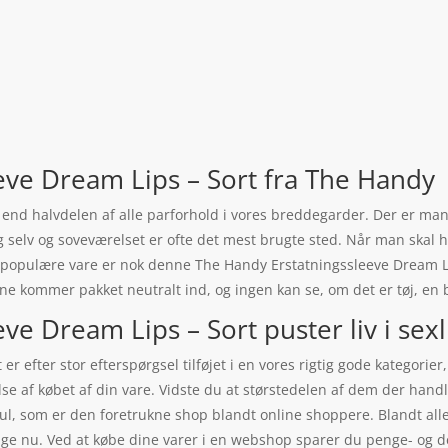
eve Dream Lips – Sort fra The Handy
e end halvdelen af alle parforhold i vores breddegarder. Der er mang
ig selv og soveværelset er ofte det mest brugte sted. Når man skal 
populære vare er nok denne The Handy Erstatningssleeve Dream Li
ne kommer pakket neutralt ind, og ingen kan se, om det er tøj, en b
e Dream Lips – Sort puster liv i sexl
er efter stor efterspørgsel tilføjet i en vores rigtig gode kategor
delse af købet af din vare. Vidste du at størstedelen af dem der han
l, som er den foretrukne shop blandt online shoppere. Blandt alle 
lige nu. Ved at købe dine varer i en webshop sparer du penge- og d