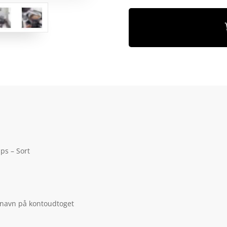
ps – Sort
 navn på kontoudtoget