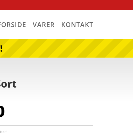
FORSIDE
VARER
KONTAKT
!
Sort
0
ser)