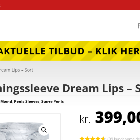
k
AKTUELLE TILBUD – KLIK HER
ream Lips – Sort
ingssleeve Dream Lips – 
,
Mænd
,
Penis Sleeves
,
Større Penis
399,0
kr.
(
99
kundeanmeldel