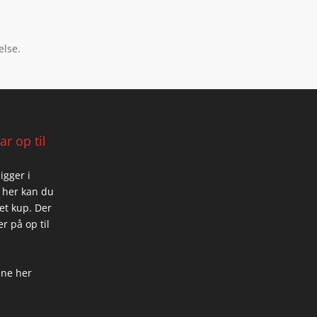
”
else.
r op til
igger i
 her kan du
 et kup. Der
r på op til
ene her