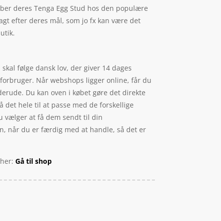
 køber deres Tenga Egg Stud hos den populære
agt efter deres mål, som jo fx kan være det
utik.
 skal følge dansk lov, der giver 14 dages
 forbruger. Når webshops ligger online, får du
 derude. Du kan oven i købet gøre det direkte
få det hele til at passe med de forskellige
u vælger at få dem sendt til din
sen, når du er færdig med at handle, så det er
 her:
Gå til shop