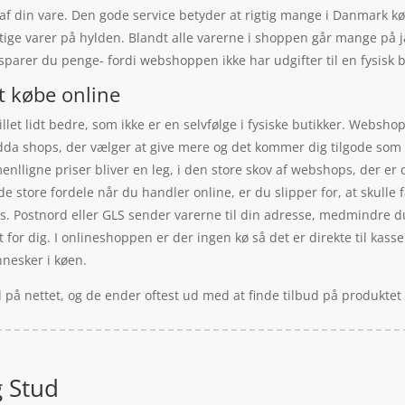
øb af din vare. Den gode service betyder at rigtig mange i Danmark
tige varer på hylden. Blandt alle varerne i shoppen går mange på j
parer du penge- fordi webshoppen ikke har udgifter til en fysisk b
t købe online
let lidt bedre, som ikke er en selvfølge i fysiske butikker. Webshop
endda shops, der vælger at give mere og det kommer dig tilgode som
menlligne priser bliver en leg, i den store skov af webshops, der er
de store fordele når du handler online, er du slipper for, at skulle 
eks. Postnord eller GLS sender varerne til din adresse, medmindre d
t for dig. I onlineshoppen er der ingen kø så det er direkte til kas
nnesker i køen.
 på nettet, og de ender oftest ud med at finde tilbud på produktet
 Stud