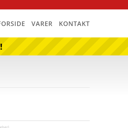
FORSIDE
VARER
KONTAKT
!
lser)