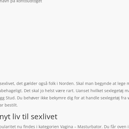
 navn på kontoudtoget
l sexlivet, det gælder også folk i Norden. Skal man begynde at lege 
et ubehageligt. Det skal jo helst være rart. Uanset hvilket sexlegetøj
Egg Stud. Du behøver ikke bekymre dig for at handle sexlegetøj fra
r bestilt.
t liv til sexlivet
laritet nu findes i kategorien Vagina – Masturbator. Du får oven i