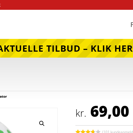
k
AKTUELLE TILBUD – KLIK HER
ator
69,00
kr.
(
101
kundeanmelde