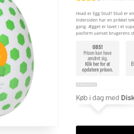
Bedømt
som
Hvad er Egg Stud? Stud er e
3.7
ud
Indersiden har en prikket te
af 5
baseret
gang. Ægget er lavet i et sup
på
pasform uanset brugerens s
kundebed
ømmels
er