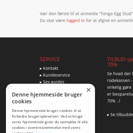
Vær den første til at anmelde “Tenga Egg Stud
Du skal være
logged in
for at afgive en anmeld
SERVICE
TILBUD spa
70%
▸ Kontakt
Se hvad der l
▸ Kundeservice
rodekassen -
▸ Sex guides
virkelig gøre
×
▸ Leveringsmuligheder
Denne hjemmeside bruger
er besparelse
▸ Returnering
cookies
70% ..!
Denne hjemmeside bruger cookies til at
▸ Se tilbudd
forbedre brugeroplevelsen. Ved at bruge
Blog
vores hjemmeside giver du samtykke til alle
cookies i overensstemmelse med vores
Pris, kvalitet & sexlegetøj