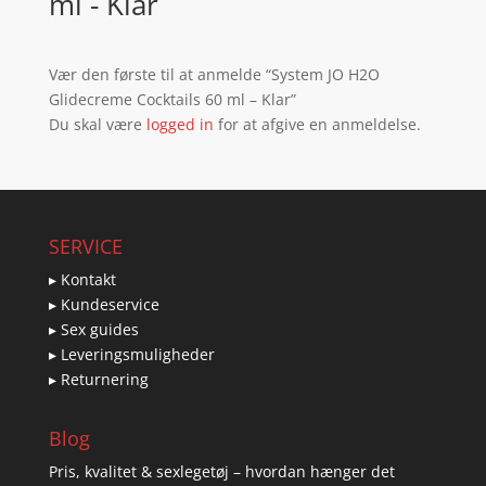
ml - Klar
Vær den første til at anmelde “System JO H2O
Glidecreme Cocktails 60 ml – Klar”
Du skal være
logged in
for at afgive en anmeldelse.
SERVICE
▸ Kontakt
▸ Kundeservice
▸ Sex guides
▸ Leveringsmuligheder
▸ Returnering
Blog
Pris, kvalitet & sexlegetøj – hvordan hænger det