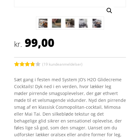
99,00
kr.
(
19
kundeanmeldelser)
Bedømt
som
3.8
Sæt gang i festen med System JO’s H2O Glidecreme
ud af 5
Cocktails! Dyk ned i en verden, hvor lækker leg
baseret
på
møder pirrende smagsoplevelser, der gør ethvert
kundebed
møde til et velsmagende vidunder. Nyd den pirrende
ømmels
er
smag af en klassisk Cosmopolitan-cocktail, Mimosa
eller Mai Tai. Den silkebløde tekstur og det
behagelige glid sikrer en sensationel oplevelse, der
føles lige så god, som den smager. Uanset om du
udforsker lækker oralsex eller andre former for leg,