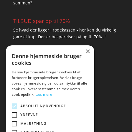
sammen?
TILBUD spar op til 70%
Se hvad der ligger i rodekassen - her kan du virkelig
gøre et kup. Der er besparelser på op til 70% ..!
×
▸ Se tilbuddene her
Denne hjemmeside bruger
cookies
Artikel oversigt
Amare
Denne hjemmeside bruger cookies til at
forbedre brugeroplevelsen. Ved at bruge
Tlf: 7876 8672
vores hjemmeside giver du samtykke til alle
Mail:
hej@amare.dk
cookies i overensstemmelse med vores
cookiepolitik.
Læs mere
ABSOLUT NØDVENDIGE
YDEEVNE
MÅLRETNING