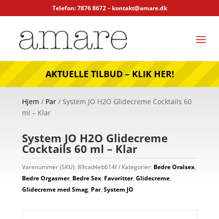
Telefon: 7876 8672 –
kontakt@amare.dk
AKTUELLE TILBUD – KLIK HER!
Hjem
/
Par
/ System JO H2O Glidecreme Cocktails 60
ml – Klar
System JO H2O Glidecreme
Cocktails 60 ml – Klar
Varenummer (SKU):
89cad4eb614f
Kategorier:
Bedre Oralsex
,
Bedre Orgasmer
,
Bedre Sex
,
Favoritter
,
Glidecreme
,
Glidecreme med Smag
,
Par
,
System JO