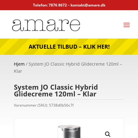
Telefon: 7876 8672 –
kontakt@amare.dk
AKTUELLE TILBUD – KLIK HER!
Hjem
/ System JO Classic Hybrid Glidecreme 120ml –
Klar
System JO Classic Hybrid
Glidecreme 120ml – Klar
Varenummer (SKU):
5738d0b56c7f