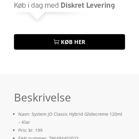
KØB HER
Beskrivelse
Navn: System JO Classic Hybrid Glidecreme 120ml
– Klar
Pris: kr. 199
EAN nummer: 796494402023