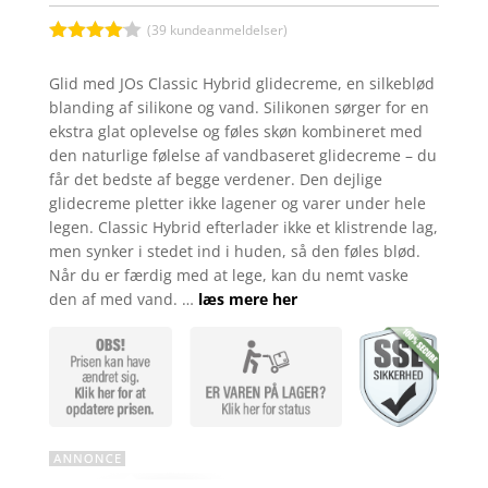
(
39
kundeanmeldelser)
Bedømt
som
4
Glid med JOs Classic Hybrid glidecreme, en silkeblød
ud af 5
blanding af silikone og vand. Silikonen sørger for en
baseret
på
ekstra glat oplevelse og føles skøn kombineret med
kundebed
den naturlige følelse af vandbaseret glidecreme – du
ømmelse
r
får det bedste af begge verdener. Den dejlige
glidecreme pletter ikke lagener og varer under hele
legen. Classic Hybrid efterlader ikke et klistrende lag,
men synker i stedet ind i huden, så den føles blød.
Når du er færdig med at lege, kan du nemt vaske
den af med vand. …
læs mere her