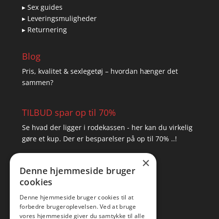
▸ Sex guides
▸ Leveringsmuligheder
▸ Returnering
Blog
Pris, kvalitet & sexlegetøj – hvordan hænger det
sammen?
TILBUD spar op til 70%
Se hvad der ligger i rodekassen - her kan du virkelig
gøre et kup. Der er besparelser på op til 70% ..!
×
▸ Se tilbuddene her
Denne hjemmeside bruger
cookies
Artikel oversigt
Amare
Denne hjemmeside bruger cookies til at
forbedre brugeroplevelsen. Ved at bruge
Tlf: 7876 8672
vores hjemmeside giver du samtykke til alle
Mail:
hej@amare.dk