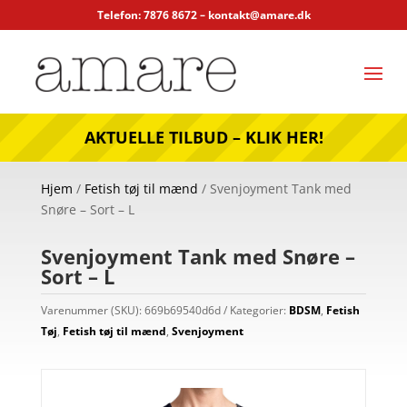
Telefon: 7876 8672 –
kontakt@amare.dk
AKTUELLE TILBUD – KLIK HER!
Hjem
/
Fetish tøj til mænd
/ Svenjoyment Tank med
Snøre – Sort – L
Svenjoyment Tank med Snøre –
Sort – L
Varenummer (SKU):
669b69540d6d
Kategorier:
BDSM
,
Fetish
Tøj
,
Fetish tøj til mænd
,
Svenjoyment