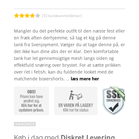
(
53
kundeanmeldelser)
Bedømt
som
3.8
Mangler du det perfekte outfit til den næste fest eller
ud af 5
en fræk aften derhjemme, så tag et kig på denne
baseret
på
tank fra Svenjoyment. Vælger du at tage denne på, er
kundebed
det ikke kun dine abs der er klar. Den komfortable
ømmels
er
tank har let gennemsigtige mesh langs siden og
effektfuld snøring over brystet. For at sætte prikken
over i’et i fetish, kan du fuldende looket med de
matchende boxershorts. …
læs mere her