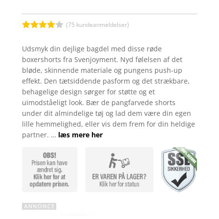
(
75
kundeanmeldelser)
Bedømt
som
3.9
Udsmyk din dejlige bagdel med disse røde
ud af 5
boxershorts fra Svenjoyment. Nyd følelsen af det
baseret
på
bløde, skinnende materiale og pungens push-up
kundebed
effekt. Den tætsiddende pasform og det strækbare,
ømmelse
r
behagelige design sørger for støtte og et
uimodståeligt look. Bær de pangfarvede shorts
under dit almindelige tøj og lad dem være din egen
lille hemmelighed, eller vis dem frem for din heldige
partner. …
læs mere her