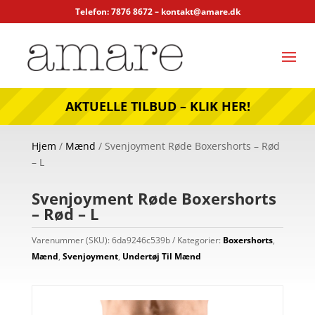
Telefon: 7876 8672 –
kontakt@amare.dk
AKTUELLE TILBUD – KLIK HER!
Hjem
/
Mænd
/ Svenjoyment Røde Boxershorts – Rød
– L
Svenjoyment Røde Boxershorts
– Rød – L
Varenummer (SKU):
6da9246c539b
Kategorier:
Boxershorts
,
Mænd
,
Svenjoyment
,
Undertøj Til Mænd