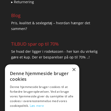
▸ Returnering
Blog
Pris, kvalitet & sexlegetøj – hvordan hænger det
sammen?
TILBUD spar op til 70%
Se hvad der ligger i rodekassen - her kan du virkelig
gøre et kup. Der er besparelser på op til 70% ..!
×
▸ Se tilbuddene her
Denne hjemmeside bruger
cookies
Artikel oversigt
Amare
Denne hjemmeside bruger cookies til at
forbedre brugeroplevelsen. Ved at bruge
Tlf: 7876 8672
vores hjemmeside giver du samtykke til alle
Mail:
hej@amare.dk
cookies i overensstemmelse med vores
cookiepolitik.
Læs mere