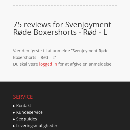
75 reviews for
Svenjoyment
Røde Boxershorts - Rød - L
Vær den første til at anmelde “Svenjoyment Røde
Boxershorts – Rød – L”
Du skal være
logged in
for at afgive en anmeldelse.
SERVICE
▸ Kontakt
▸ Kundeservice
▸ Sex guides
▸ Leveringsmuligheder