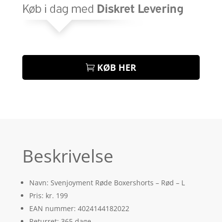
KØB HER
Beskrivelse
Navn: Svenjoyment Røde Boxershorts – Rød – L
Pris: kr. 199
EAN nummer: 4024144182022
Returret: 365 dage