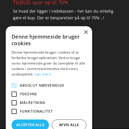
TILBUD spar op til 70%
Se hvad der ligger i rodekassen - her kan du virkelig
gøre et kup. Der er besparelser på op til 70% ..!
×
▸ Se tilbuddene her
Denne hjemmeside bruger
cookies
Artikel oversigt
Amare
Denne hjemmeside bruger cookies til at
forbedre brugeroplevelsen. Ved at bruge
Tlf: 7876 8672
vores hjemmeside giver du samtykke til alle
Mail:
hej@amare.dk
cookies i overensstemmelse med vores
cookiepolitik.
Læs mere
ABSOLUT NØDVENDIGE
YDEEVNE
MÅLRETNING
FUNKTIONALITET
ACCEPTER ALLE
AFVIS ALLE