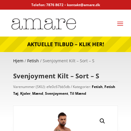
Telefon: 7876 8672 –
kontakt@amare.dk
AKTUELLE TILBUD – KLIK HER!
Hjem
/
Fetish
/ Svenjoyment Kilt – Sort – S
Svenjoyment Kilt – Sort – S
Varenummer (SKU):
efe0c67bb5db
Kategorier:
Fetish
,
Fetish
Tøj
,
Kjoler
,
Mænd
,
Svenjoyment
,
Til Mænd