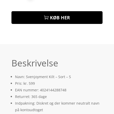
KØB HER
Beskrivelse
Navn: Svenjoyment Kilt – Sort – S
Pris: kr. 599
EAN nummer: 4024144288748
Returret: 365 dage
Indpakning: Diskret og der kommer neutralt navn
på kontoudtoget