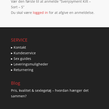
Vær den første til at anmelde “Svenjoyment Kilt –
Sort – S”
Du skal være
logged in
for at afgive en anmeldelse.
SERVICE
▸ Kontakt
▸ Kundeservice
▸ Sex guides
▸ Leveringsmuligheder
▸ Returnering
Blog
Pris, kvalitet & sexlegetøj – hvordan hænger det
sammen?