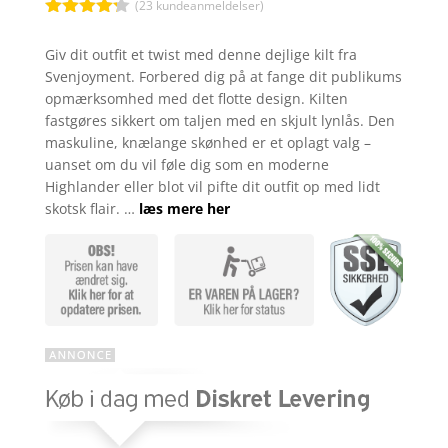
(
23
kundeanmeldelser)
Bedømt
som
4.2
Giv dit outfit et twist med denne dejlige kilt fra
ud af 5
Svenjoyment. Forbered dig på at fange dit publikums
baseret
på
opmærksomhed med det flotte design. Kilten
kundebedø
fastgøres sikkert om taljen med en skjult lynlås. Den
mmelser
maskuline, knælange skønhed er et oplagt valg –
uanset om du vil føle dig som en moderne
Highlander eller blot vil pifte dit outfit op med lidt
skotsk flair. …
læs mere her