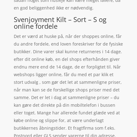
sådan noget som husleje kan være meget lavere, da
en god beliggenhed ikke er nødvendig.
Svenjoyment Kilt – Sort – S og
online fordele
Det er værd at huske på, når der shoppes online, får
du andre fordele, end loven foreskriver for de fysiske
butikker. Dine varer skal kunne returneres i 14 dage.
efter dit online køb, en del shops efterhånden giver
endnu mere end de 14 dage, de er forpligtet til. Når
webshops ligger online, får du med et par klik et
stort udvalg , som gør det let at sammenligne priser,
når man kan se de forskellige shops priser med det
samme. Det er let i dag at sammenligne priser – du
kan gøre det direkte på din mobiltelefon i bussen
eller toget. Mange har allerede fundet glæde ved at
købe online og slippe for, at være underlagt
butikkernes åbningstider. Et fragtfirma som f.eks.
Postnord eller GLS sender varerne til din adresse,