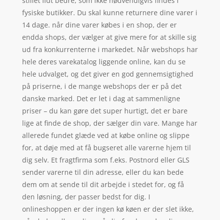
stillet lidt bedre, som ikke nødvendigvis findes i
fysiske butikker. Du skal kunne returnere dine varer i
14 dage. når dine varer købes i en shop, der er
endda shops, der vælger at give mere for at skille sig
ud fra konkurrenterne i markedet. Når webshops har
hele deres varekatalog liggende online, kan du se
hele udvalget, og det giver en god gennemsigtighed
på priserne, i de mange webshops der er på det
danske marked. Det er let i dag at sammenligne
priser – du kan gøre det super hurtigt, det er bare
lige at finde de shop, der sælger din vare. Mange har
allerede fundet glæde ved at købe online og slippe
for, at døje med at få bugseret alle varerne hjem til
dig selv. Et fragtfirma som f.eks. Postnord eller GLS
sender varerne til din adresse, eller du kan bede
dem om at sende til dit arbejde i stedet for, og få
den løsning, der passer bedst for dig. I
onlineshoppen er der ingen kø køen er der slet ikke,