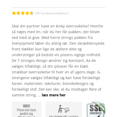
(
50
kundeanmeldelser)
Bedømt
som
4.5
Skal din partner have en kinky overraskelse? Hvorfor
ud af 5
så nøjes med én, når du her får pakken, der bliver
baseret
på
ved med at give. Med herre strings pakken fra
kundebedø
Svenjoyment løber du aldrig tør. Den skræddersyede
mmelser
front dækker kun lige de ædlere dele og
understreger på bedste vis posens vigtige indhold.
De 7 stringes design ændrer sig konstant, da de
vælges tilfældigt, så din pleaser får en blød,
strækbar overraskelse til hver en af ugens dage. G-
strengene vælges tilfældigt og kan have forskellige
farver, materialer, teksturer, blondedesigns og
forskelligt stof. Det kan ske, at du modtager flere af
samme string. …
læs mere her