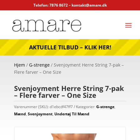
Telefon: 7876 8672 –
kontakt@amare.dk
AKTUELLE TILBUD – KLIK HER!
Hjem
/
G-strenge
/ Svenjoyment Herre String 7-pak –
Flere farver – One Size
Svenjoyment Herre String 7-pak
– Flere farver – One Size
Varenummer (SKU):
d1ebcdf47ff7
Kategorier:
G-strenge
,
Mænd
,
Svenjoyment
,
Undertøj Til Mænd