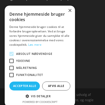
×
▸ Se tilbuddene her
Denne hjemmeside bruger
cookies
Artikel oversigt
Amare
Denne hjemmeside bruger cookies til at
forbedre brugeroplevelsen. Ved at bruge
Tlf: 7876 8672
vores hjemmeside giver du samtykke til alle
Mail:
hej@amare.dk
cookies i overensstemmelse med vores
cookiepolitik.
Læs mere
ABSOLUT NØDVENDIGE
YDEEVNE
MÅLRETNING
FUNKTIONALITET
ACCEPTER ALLE
AFVIS ALLE
Amare.dk er siden, der samler et bredt udvalg af
VIS DETALJER
spændende varer. Siden er et affailiatesite, og nogle
POWERED BY COOKIESCRIPT