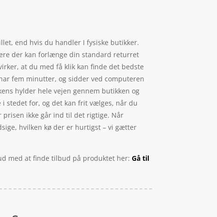
et, end hvis du handler I fysiske butikker.
mere der kan forlænge din standard returret
irker, at du med få klik kan finde det bedste
e har fem minutter, og sidder ved computeren
tikkens hylder hele vejen gennem butikken og
i stedet for, og det kan frit vælges, når du
prisen ikke går ind til det rigtige. Når
ge, hvilken kø der er hurtigst – vi gætter
 ud med at finde tilbud på produktet her:
Gå til