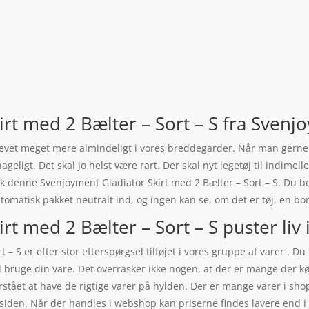
rt med 2 Bælter – Sort – S fra Svenj
 blevet meget mere almindeligt i vores breddegarder. Når man gerne 
ehageligt. Det skal jo helst være rart. Der skal nyt legetøj til indime
 denne Svenjoyment Gladiator Skirt med 2 Bælter – Sort – S. Du be
tomatisk pakket neutralt ind, og ingen kan se, om det er tøj, en bor
t med 2 Bælter – Sort – S puster liv i
– S er efter stor efterspørgsel tilføjet i vores gruppe af varer . Du
kal bruge din vare. Det overrasker ikke nogen, at der er mange der 
rstået at have de rigtige varer på hylden. Der er mange varer i shop
å siden. Når der handles i webshop kan priserne findes lavere end