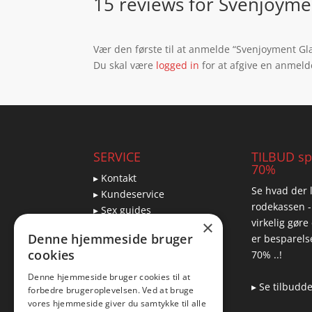
15 reviews for
Svenjoymen
Vær den første til at anmelde “Svenjoyment Gla
Du skal være
logged in
for at afgive en anmeld
SERVICE
TILBUD spa
70%
▸ Kontakt
Se hvad der l
▸ Kundeservice
rodekassen -
▸ Sex guides
virkelig gøre
×
▸ Leveringsmuligheder
Denne hjemmeside bruger
er besparelse
▸ Returnering
cookies
70% ..!
Denne hjemmeside bruger cookies til at
▸ Se tilbudd
forbedre brugeroplevelsen. Ved at bruge
Blog
vores hjemmeside giver du samtykke til alle