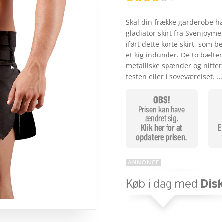
Bedømt
som
4.1
Skal din frække garderobe ha
ud af 5
gladiator skirt fra Svenjoyme
baseret
på
iført dette korte skirt, som b
kundebedø
et kig indunder. De to bælte
mmelser
metalliske spænder og nitter g
festen eller i soveværelset. 