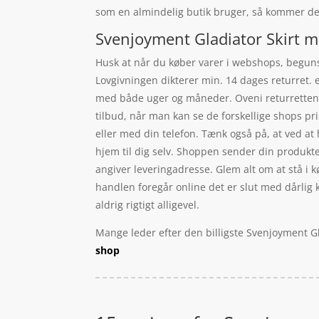
som en almindelig butik bruger, så kommer det
Svenjoyment Gladiator Skirt me
Husk at når du køber varer i webshops, begunst
Lovgivningen dikterer min. 14 dages returret. 
med både uger og måneder. Oveni returretten ha
tilbud, når man kan se de forskellige shops p
eller med din telefon. Tænk også på, at ved at
hjem til dig selv. Shoppen sender din produkter
angiver leveringadresse. Glem alt om at stå i kø
handlen foregår online det er slut med dårlig 
aldrig rigtigt alligevel.
Mange leder efter den billigste Svenjoyment Gl
shop