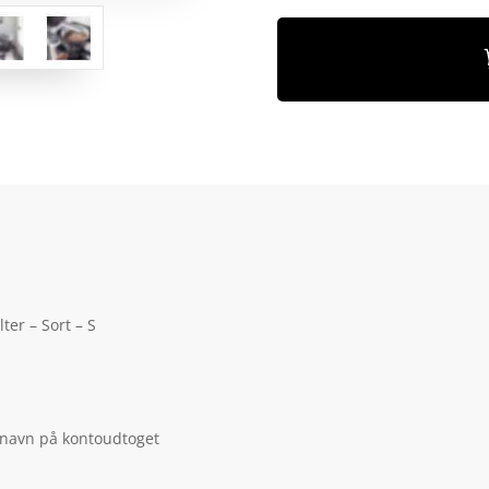
er – Sort – S
 navn på kontoudtoget