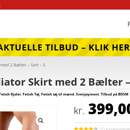
k
AKTUELLE TILBUD – KLIK HER
 med 2 Bælter – Sort – S
ator Skirt med 2 Bælter – 
Fetish Kjoler
,
Fetish Tøj
,
Fetish tøj til mænd
,
Svenjoyment
,
Tilbud på BDSM
399,0
kr.
(
15
kundeanmeldel