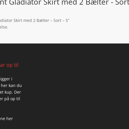
t Gladiator Skirt med 2 Bælter - Sort
diator Skirt med 2 Bælter – Sort – S”
else.
r op til
igger i
 her kan du
 et kup. Der
r på op til
ene her