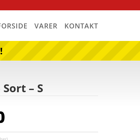
FORSIDE
VARER
KONTAKT
!
Sort – S
0
ser)