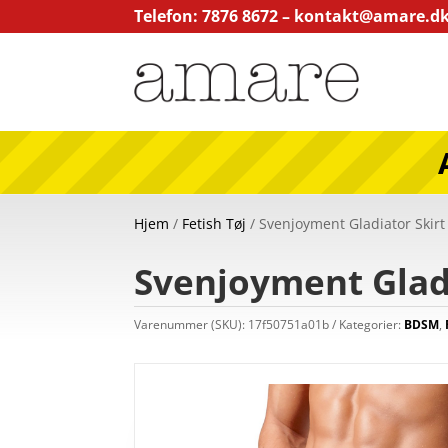
Telefon: 7876 8672 –
kontakt@amare.d
Hjem
/
Fetish Tøj
/ Svenjoyment Gladiator Skirt
Svenjoyment Gladi
Varenummer (SKU):
17f50751a01b
Kategorier:
BDSM
,