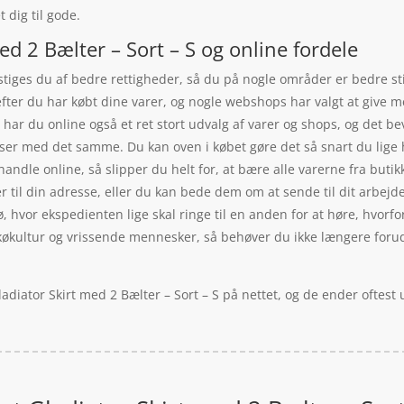
 dig til gode.
d 2 Bælter – Sort – S og online fordele
iges du af bedre rettigheder, så du på nogle områder er bedre still
efter du har købt dine varer, og nogle webshops har valgt at give 
r du online også et ret stort udvalg af varer og shops, og det bev
riser med det samme. Du kan oven i købet gøre det så snart du lig
 handle online, så slipper du helt for, at bære alle varerne fra bu
 til din adresse, eller du kan bede dem om at sende til dit arbejde 
, hvor ekspedienten lige skal ringe til en anden for at høre, hvorfor 
køkultur og vrissende mennesker, så behøver du ikke længere forudsi
adiator Skirt med 2 Bælter – Sort – S på nettet, og de ender oftest