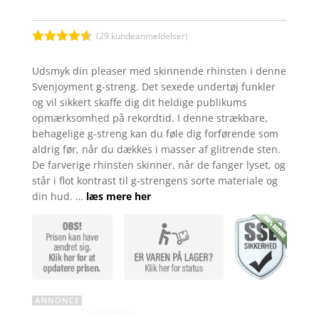
(
29
kundeanmeldelser)
Bedømt
som
4.6
Udsmyk din pleaser med skinnende rhinsten i denne
ud af 5
Svenjoyment g-streng. Det sexede undertøj funkler
baseret på
kundebedø
og vil sikkert skaffe dig dit heldige publikums
mmelser
opmærksomhed på rekordtid. I denne strækbare,
behagelige g-streng kan du føle dig forførende som
aldrig før, når du dækkes i masser af glitrende sten.
De farverige rhinsten skinner, når de fanger lyset, og
står i flot kontrast til g-strengens sorte materiale og
din hud. …
læs mere her