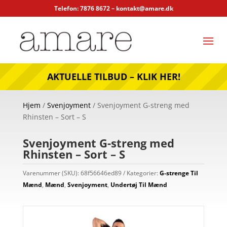
Telefon: 7876 8672 –
kontakt@amare.dk
AKTUELLE TILBUD – KLIK HER!
Hjem
/
Svenjoyment
/ Svenjoyment G-streng med
Rhinsten – Sort – S
Svenjoyment G-streng med
Rhinsten – Sort – S
Varenummer (SKU):
68f56646ed89
Kategorier:
G-strenge Til
Mænd
,
Mænd
,
Svenjoyment
,
Undertøj Til Mænd