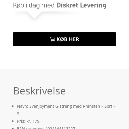
KØB HER
Beskrivelse
Navn: Svenjoyment G-streng med Rhinsten – Sort –
S
Pris: kr. 179
EAN nummer: 4024144112227