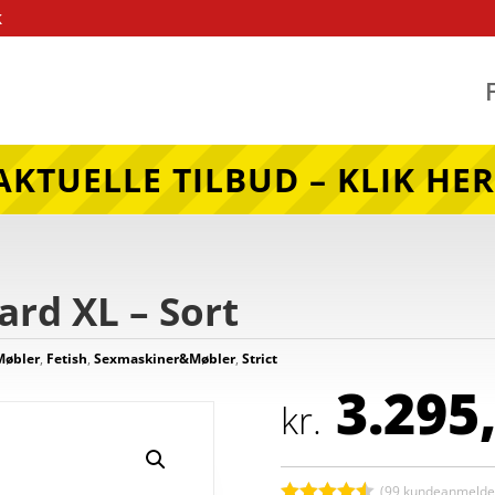
k
AKTUELLE TILBUD – KLIK HER
ard XL – Sort
Møbler
,
Fetish
,
Sexmaskiner&Møbler
,
Strict
3.295
kr.
(
99
kundeanmeldel