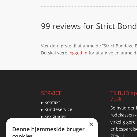
99 reviews for
Strict Bon
Vær den første til at anmelde “Strict Bondage B
Du skal være
logged in
for at afgive en anmeld
SERVICE
TILBUD spa
70%
▸ Kontakt
Se hvad der l
▸ Kundeservice
rodekassen -
▸ Sex guides
virkelig gøre
×
▸ Leveringsmuligheder
Denne hjemmeside bruger
er besparelse
▸ Returnering
cookies
70% ..!