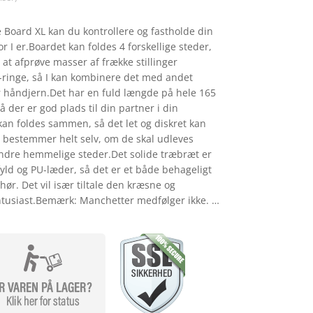
 Board XL kan du kontrollere og fastholde din
r I er.Boardet kan foldes 4 forskellige steder,
r at afprøve masser af frække stillinger
-ringe, så I kan kombinere det med andet
 håndjern.Det har en fuld længde på hele 165
der er god plads til din partner i din
kan foldes sammen, så det let og diskret kan
 I bestemmer helt selv, om de skal udleves
ndre hemmelige steder.Det solide træbræt er
ld og PU-læder, så det er et både behageligt
ør. Det vil især tiltale den kræsne og
ntusiast.Bemærk: Manchetter medfølger ikke. …