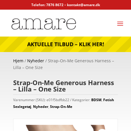
Telefon: 7876 8672 –
kontakt@amare.dk
AKTUELLE TILBUD – KLIK HER!
Hjem
/
Nyheder
/ Strap-On-Me Generous Harness –
Lilla – One Size
Strap-On-Me Generous Harness
– Lilla – One Size
Varenummer (SKU):
e01f5bdfbb22
Kategorier:
BDSM
,
Fetish
Sexlegetøj
,
Nyheder
,
Strap-On-Me