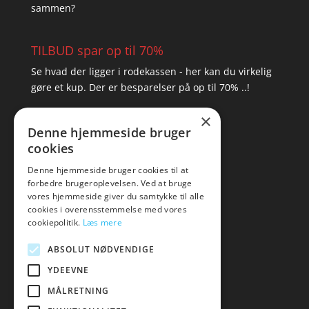
sammen?
TILBUD spar op til 70%
Se hvad der ligger i rodekassen - her kan du virkelig
gøre et kup. Der er besparelser på op til 70% ..!
×
▸ Se tilbuddene her
Denne hjemmeside bruger
cookies
Artikel oversigt
Amare
Denne hjemmeside bruger cookies til at
forbedre brugeroplevelsen. Ved at bruge
Tlf: 7876 8672
vores hjemmeside giver du samtykke til alle
Mail:
hej@amare.dk
cookies i overensstemmelse med vores
cookiepolitik.
Læs mere
ABSOLUT NØDVENDIGE
YDEEVNE
MÅLRETNING