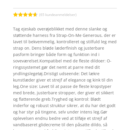
(
65
kundeanmeldelser)
Bedømt
som
4.6
Tag ejeskab overøjeblikket med denne slanke og
ud af 5
støttende harness fra Strap-On-Me Generous, der er
baseret på
kundebedø
lavet til bekvemmelig, kontrolleret og stilfuld leg med
mmelser
strap on. Dens bløde læderfinish og justerbare
pasform bringer både form og funktion ind i
soveværelset.Kompatibel med de fleste dildoer: O-
ringssystemet gør det nemt at parre med dit
yndlingslegetøj.Dristigt udseende: Det lækre
kunstlæder giver et strejf af elegance og kink til din
leg.One size: Lavet til at passe de fleste kropstyper
med brede, justerbare stropper, der giver et sikkert
og flatterende greb.Tryghed og kontrol: Blødt
inderfor og robust struktur sikrer, at du har det godt
og har styr på tingene, selv under intens leg.Gør
oplevelsen endnu bedre ved at tilføje et strejf af
vandbaseret glidecreme til den påsatte dildo, så