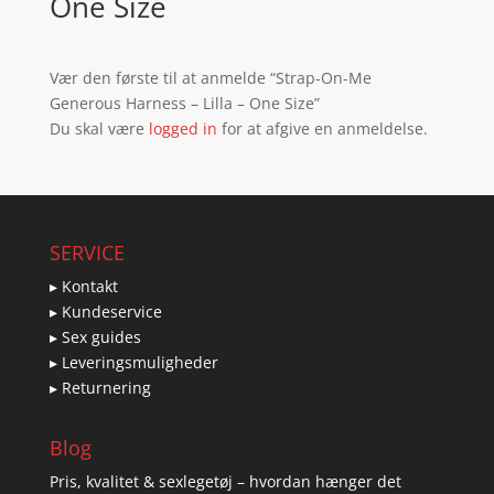
One Size
Vær den første til at anmelde “Strap-On-Me
Generous Harness – Lilla – One Size”
Du skal være
logged in
for at afgive en anmeldelse.
SERVICE
▸ Kontakt
▸ Kundeservice
▸ Sex guides
▸ Leveringsmuligheder
▸ Returnering
Blog
Pris, kvalitet & sexlegetøj – hvordan hænger det