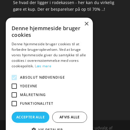
Se hvad der ligger i rodekassen - her kan du virkelig
gøre et kup. Der er besparelser på op til 70% ..!
×
▸ Se tilbuddene her
Denne hjemmeside bruger
cookies
Artikel oversigt
Amare
Denne hjemmeside bruger cookies til at
forbedre brugeroplevelsen. Ved at bruge
Tlf: 7876 8672
vores hjemmeside giver du samtykke til alle
Mail:
hej@amare.dk
cookies i overensstemmelse med vores
cookiepolitik.
Læs mere
ABSOLUT NØDVENDIGE
YDEEVNE
MÅLRETNING
FUNKTIONALITET
ACCEPTER ALLE
AFVIS ALLE
Amare.dk er siden, der samler et bredt udvalg af
VIS DETALJER