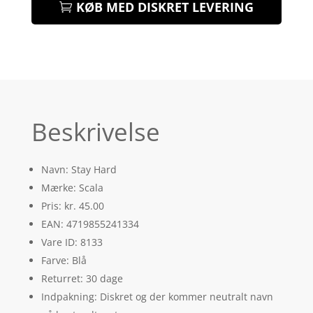
KØB MED DISKRET LEVERING
Beskrivelse
Navn: Stay Hard
Mærke: Scala
Pris: kr. 45.00
EAN: 4719855241334
Vare ID: 8133
Farve: Blå
Returret: 30 dage
Indpakning: Diskret og der kommer neutralt navn