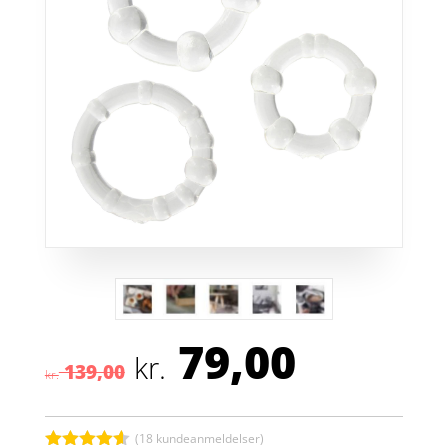
79,00
Den
Den
kr.
139,00
oprindelige
aktuell
kr.
pris
pris
var:
er:
(
18
kundeanmeldelser)