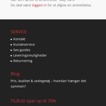
Du skal være
logged in
for at afgive en anmeldelse.
SERVICE
▸ Kontakt
▸ Kundeservice
▸ Sex guides
▸ Leveringsmuligheder
▸ Returnering
Blog
Pris, kvalitet & sexlegetøj – hvordan hænger det
sammen?
TILBUD spar op til 70%