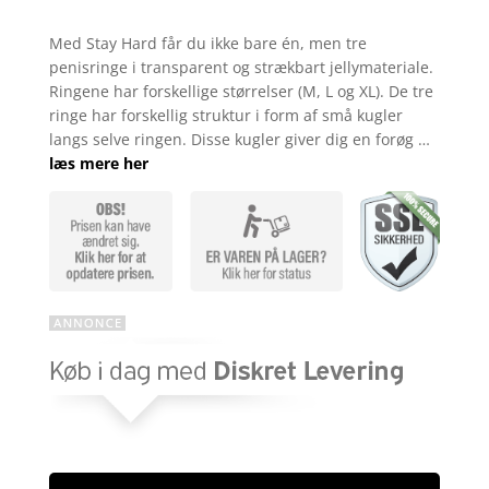
kr. 139,00.
kr. 79,00
Bedømt
som
4.5
Med Stay Hard får du ikke bare én, men tre
ud af 5
penisringe i transparent og strækbart jellymateriale.
baseret
på
Ringene har forskellige størrelser (M, L og XL). De tre
kundebedø
ringe har forskellig struktur i form af små kugler
mmelser
langs selve ringen. Disse kugler giver dig en forøg …
læs mere her