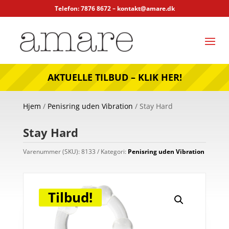
Telefon: 7876 8672 –
kontakt@amare.dk
AKTUELLE TILBUD – KLIK HER!
Hjem
/
Penisring uden Vibration
/ Stay Hard
Stay Hard
Varenummer (SKU):
8133
Kategori:
Penisring uden Vibration
Tilbud!