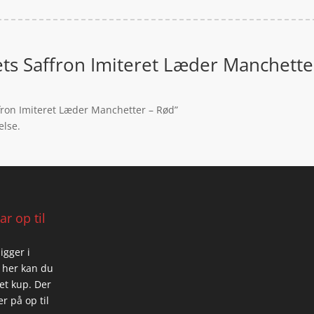
ts Saffron Imiteret Læder Manchette
ffron Imiteret Læder Manchetter – Rød”
else.
r op til
igger i
 her kan du
 et kup. Der
r på op til