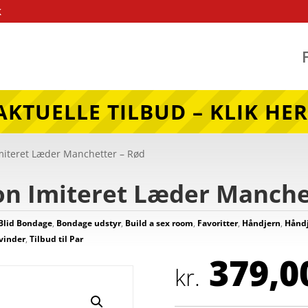
k
AKTUELLE TILBUD – KLIK HER
Imiteret Læder Manchetter – Rød
on Imiteret Læder Manche
Blid Bondage
,
Bondage udstyr
,
Build a sex room
,
Favoritter
,
Håndjern
,
Hånd
Kvinder
,
Tilbud til Par
379,0
kr.