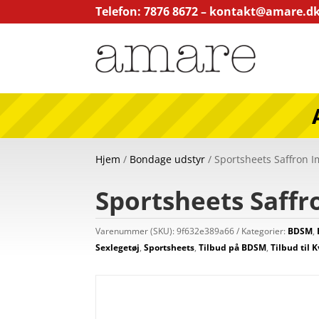
Telefon: 7876 8672 –
kontakt@amare.d
Hjem
/
Bondage udstyr
/ Sportsheets Saffron 
Sportsheets Saffr
Varenummer (SKU):
9f632e389a66
Kategorier:
BDSM
,
Sexlegetøj
,
Sportsheets
,
Tilbud på BDSM
,
Tilbud til 