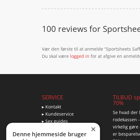
100 reviews for
Sportshee
Vær den første til at anmelde “Sportsheets Sa
Du skal være
logged in
for at afgive en anmeld
SERVICE
TILBUD spa
70%
▸ Kontakt
Se hvad der l
▸ Kundeservice
rodekassen -
▸ Sex guides
virkelig gøre
×
▸ Leveringsmuligheder
Denne hjemmeside bruger
er besparelse
▸ Returnering