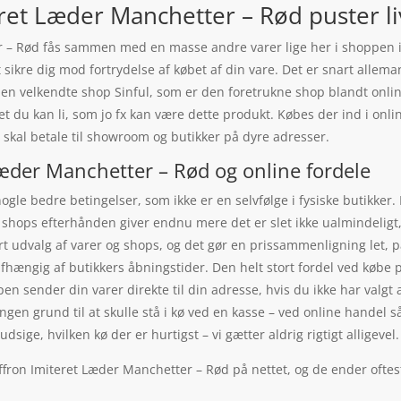
ret Læder Manchetter – Rød puster liv
r – Rød fås sammen med en masse andre varer lige her i shoppen i
at sikre dig mod fortrydelse af købet af din vare. Det er snart alle
den velkendte shop Sinful, som er den foretrukne shop blandt onli
get du kan li, som jo fx kan være dette produkt. Købes der ind i on
e skal betale til showroom og butikker på dyre adresser.
Læder Manchetter – Rød og online fordele
ogle bedre betingelser, som ikke er en selvfølge i fysiske butikker
 shops efterhånden giver endnu mere det er slet ikke ualmindeligt, a
ort udvalg af varer og shops, og det gør en prissammenligning let, 
fhængig af butikkers åbningstider. Den helt stort fordel ved købe p
 sender din varer direkte til din adresse, hvis du ikke har valgt a
ingen grund til at skulle stå i kø ved en kasse – ved online handel s
ige, hvilken kø der er hurtigst – vi gætter aldrig rigtigt alligevel.
ffron Imiteret Læder Manchetter – Rød på nettet, og de ender oftes