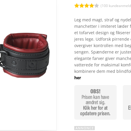
(
100
kundeanmelde
Bedømt
som
4
Leg med magt, straf og nydels
ud af 5
manchetter i imiteret læder 
baseret
på
et tofarvet design og fikserer
kundebed
jeres lege. Udforsk pirrende
ømmelse
r
overgiver kontrollen med be
sengen. Spænderne er juster
elegante farver giver manche
vatterede for maksimal komfo
kombinere dem med blindfolds
her