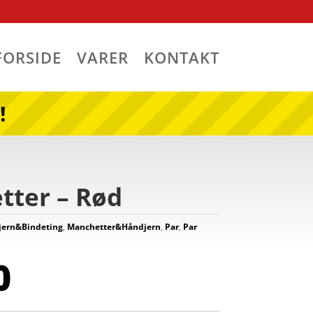
FORSIDE
VARER
KONTAKT
!
tter – Rød
jern&Bindeting
,
Manchetter&Håndjern
,
Par
,
Par
0