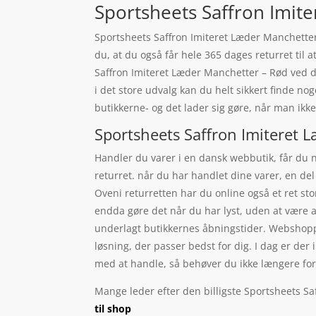
Sportsheets Saffron Imite
Sportsheets Saffron Imiteret Læder Manchette
du, at du også får hele 365 dages returret til 
Saffron Imiteret Læder Manchetter – Rød ved 
i det store udvalg kan du helt sikkert finde no
butikkerne- og det lader sig gøre, når man ikk
Sportsheets Saffron Imiteret 
Handler du varer i en dansk webbutik, får du n
returret. når du har handlet dine varer, en del
Oveni returretten har du online også et ret st
endda gøre det når du har lyst, uden at være a
underlagt butikkernes åbningstider. Webshoppen
løsning, der passer bedst for dig. I dag er der 
med at handle, så behøver du ikke længere foruds
Mange leder efter den billigste Sportsheets Sa
til shop