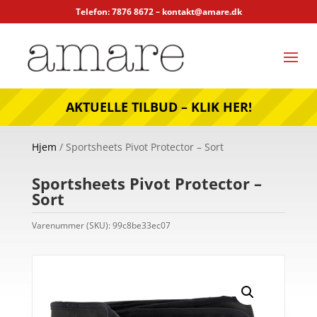
Telefon: 7876 8672 –
kontakt@amare.dk
AKTUELLE TILBUD – KLIK HER!
Hjem
/ Sportsheets Pivot Protector – Sort
Sportsheets Pivot Protector –
Sort
Varenummer (SKU):
99c8be33ec07