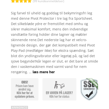
(
99
kundeanmeldelser)
Bedømt
som
4.9
Sig farvel til uheld og goddag til bekymringsfri leg
ud af 5
med denne Pivot Protector i tre lag fra Sportsheet.
baseret på
kundebedøm
Det silkebløde ydre er fremstillet med omhu og
melser
sikrer maksimal komfort, mens den indvendige
vandtætte foring holder dine lagner og møbler
skinnende rene.Det nederste lag har et velcro-
lignende design, der gør det kompatibelt med Pivot
Play-Pad (medfølger ikke) for ekstra spænding. Sæt
blot din yndlingsvibrator eller legetøj på, og lad det
sjove begynde!Når legen er slut, er det bare at smide
den i vaskemaskinen med varmt vand for nem
rengøring. …
læs mere her