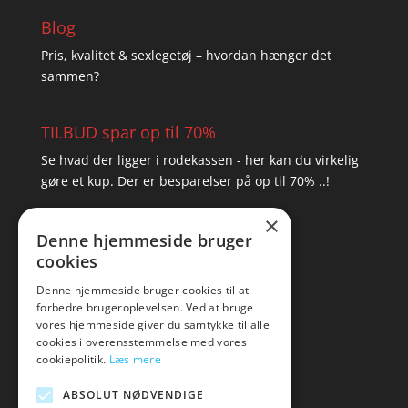
Blog
Pris, kvalitet & sexlegetøj – hvordan hænger det
sammen?
TILBUD spar op til 70%
Se hvad der ligger i rodekassen - her kan du virkelig
gøre et kup. Der er besparelser på op til 70% ..!
×
▸ Se tilbuddene her
Denne hjemmeside bruger
cookies
Artikel oversigt
Amare
Denne hjemmeside bruger cookies til at
forbedre brugeroplevelsen. Ved at bruge
Tlf: 7876 8672
vores hjemmeside giver du samtykke til alle
Mail:
hej@amare.dk
cookies i overensstemmelse med vores
cookiepolitik.
Læs mere
ABSOLUT NØDVENDIGE