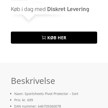
KØB HER
Beskrivelse
Navn: Sportsheets Pivot Protector – Sort
Pris: kr. 699
EAN nummer: 646709360078