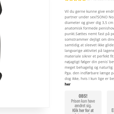
Bedømt
som
4.9
Vil du gerne kunne give endn
ud af 5
partner under sex?SONO No. 
baseret på
kundebedøm
diameter og giver dig 3,5 c
melser
anatomisk formede penishov
punkt.Sættes nemt fast på pe
somstrammer dejligt om dine
samtidig at sleevet ikke glid
langvarige aktivitet på lage
materiale sikrer et perfekt fi
nøjagtigt følger din penis’ b
meget behagelig og naturlig 
Pga. den indførbare længe p
dog ikke, hvis I kun lige er 
her