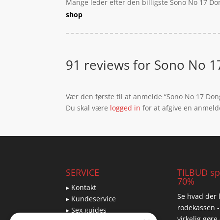
Mange leder efter den billigste Sono No 17 Don
shop
91 reviews for
Sono No 17
Vær den første til at anmelde “Sono No 17 Dong
Du skal være
logged in
for at afgive en anmeld
SERVICE
TILBUD spa
70%
▸ Kontakt
Se hvad der l
▸ Kundeservice
rodekassen -
▸ Sex guides
virkelig gøre