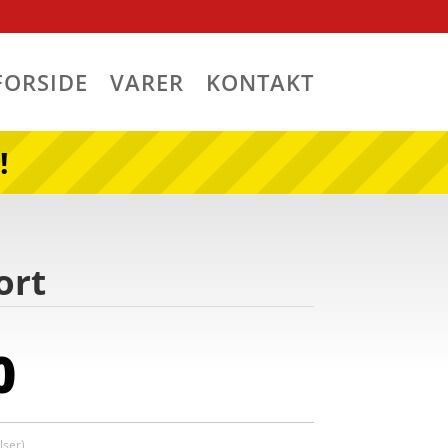
FORSIDE
VARER
KONTAKT
!
ort
0
ser)