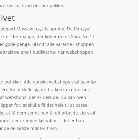
an ikke se, hvad der er i pakken.
ivet
ategori Massage og afslapning. Du får også
nmark er der mange, der køber deres Sono No 17
rer gode penge. Blandt alle varerne i shoppen
e attraktive end i butikkerne- når webshoppen
ske butikker. Alle danske webshops skal jævnfør
re for at skille sig ud fra konkurrenterne i
v af webshops, der er derude. Du kan oven i
pper for, at skulle få det hele til at passe
t at få dem sendt hen til dit arbejde, du skal
handel der er ingen kø online – det er bare
t finde de sidste mønter frem.