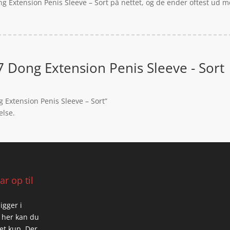
g Extension Penis Sleeve – Sort på nettet, og de ender oftest ud m
 Dong Extension Penis Sleeve - Sort
 Extension Penis Sleeve – Sort”
else.
r op til
igger i
 her kan du
 et kup. Der