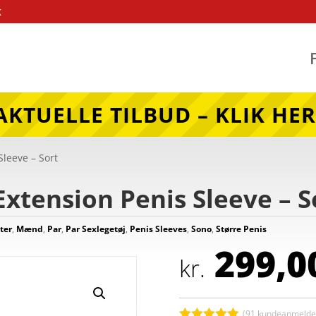
k
AKTUELLE TILBUD – KLIK HER
leeve – Sort
xtension Penis Sleeve – S
ter
,
Mænd
,
Par
,
Par Sexlegetøj
,
Penis Sleeves
,
Sono
,
Større Penis
299,0
kr.
(
91
kundeanmeldel