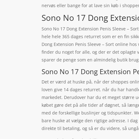
nervøs eller bange for at lave sin køb i shoppe
Sono No 17 Dong Extension
Sono No 17 Dong Extension Penis Sleeve – Sor
hele hele 365 dages returret som er en fin sik
Dong Extension Penis Sleeve – Sort online hos
finder du noget for alle, og der er det oplagt
sparer de penge som en almindelig butik bruge
Sono No 17 Dong Extension Pen
Det er værd at huske på, når der shoppes online
loven give 14 dages returret. når du har handle
markedet. Derudover har du et meget større udv
købet gøre det på alle tider af døgnet, så længe
med de forskellige buslinjer og tidspunkter. W
bare huske at vælge den rigtige adresse. I dag 
direkte til betaling, og så er du videre, så ung