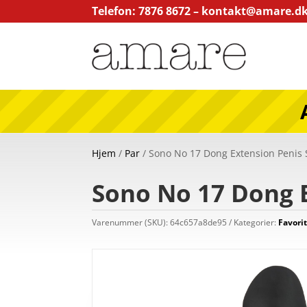
Telefon: 7876 8672 –
kontakt@amare.d
Hjem
/
Par
/ Sono No 17 Dong Extension Penis S
Sono No 17 Dong E
Varenummer (SKU):
64c657a8de95
Kategorier:
Favorit