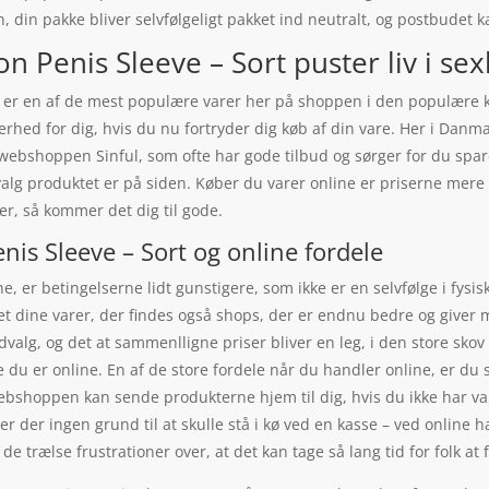
n, din pakke bliver selvfølgeligt pakket ind neutralt, og postbudet k
 Penis Sleeve – Sort puster liv i sexl
t er en af de mest populære varer her på shoppen i den populære k
kerhed for dig, hvis du nu fortryder dig køb af din vare. Her i Da
 webshoppen Sinful, som ofte har gode tilbud og sørger for du spa
e valg produktet er på siden. Køber du varer online er priserne mer
r, så kommer det dig til gode.
is Sleeve – Sort og online fordele
, er betingelserne lidt gunstigere, som ikke er en selvfølge i fysi
t dine varer, der findes også shops, der er endnu bedre og giver me
alg, og det at sammenlligne priser bliver en leg, i den store sko
 du er online. En af de store fordele når du handler online, er du sli
ebshoppen kan sende produkterne hjem til dig, hvis du ikke har valg
er der ingen grund til at skulle stå i kø ved en kasse – ved online 
å de trælse frustrationer over, at det kan tage så lang tid for folk a