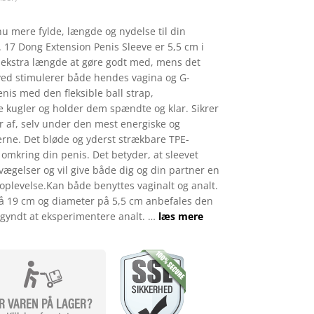
u mere fylde, længde og nydelse til din
17 Dong Extension Penis Sleeve er 5,5 cm i
m ekstra længde at gøre godt med, mens det
ed stimulerer både hendes vagina og G-
nis med den fleksible ball strap,
 kugler og holder dem spændte og klar. Sikrer
er af, selv under den mest energiske og
nerne. Det bløde og yderst strækbare TPE-
t omkring din penis. Det betyder, at sleevet
evægelser og vil give både dig og din partner en
oplevelse.Kan både benyttes vaginalt og analt.
å 19 cm og diameter på 5,5 cm anbefales den
begyndt at eksperimentere analt. …
læs mere