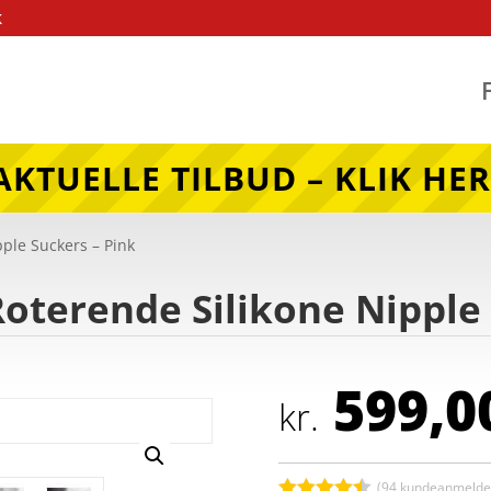
k
AKTUELLE TILBUD – KLIK HER
pple Suckers – Pink
Roterende Silikone Nipple
599,0
kr.
(
94
kundeanmeldel