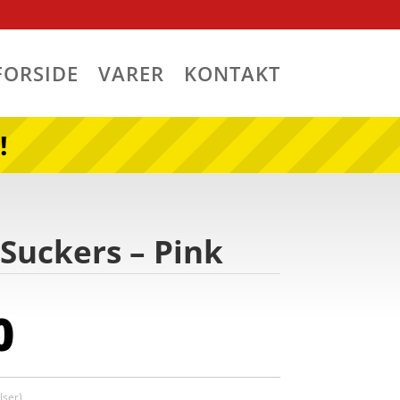
FORSIDE
VARER
KONTAKT
!
 Suckers – Pink
0
ser)