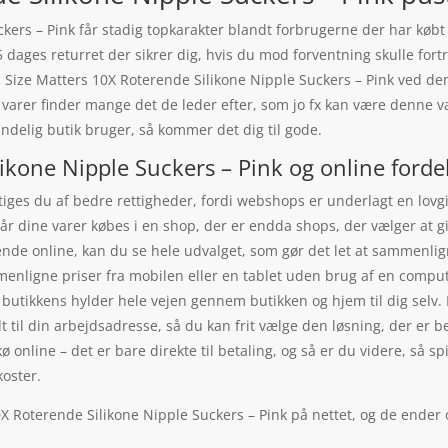
kers – Pink får stadig topkarakter blandt forbrugerne der har købt 
65 dages returret der sikrer dig, hvis du mod forventning skulle for
Size Matters 10X Roterende Silikone Nipple Suckers – Pink ved den 
f varer finder mange det de leder efter, som jo fx kan være denne v
elig butik bruger, så kommer det dig til gode.
ikone Nipple Suckers – Pink og online forde
ges du af bedre rettigheder, fordi webshops er underlagt en lovgiv
år dine varer købes i en shop, der er endda shops, der vælger at giv
nde online, kan du se hele udvalget, som gør det let at sammenlig
nligne priser fra mobilen eller en tablet uden brug af en comput
ra butikkens hylder hele vejen gennem butikken og hjem til dig selv.
il din arbejdsadresse, så du kan frit vælge den løsning, der er bed
kø online – det er bare direkte til betaling, og så er du videre, så s
koster.
0X Roterende Silikone Nipple Suckers – Pink på nettet, og de ender 