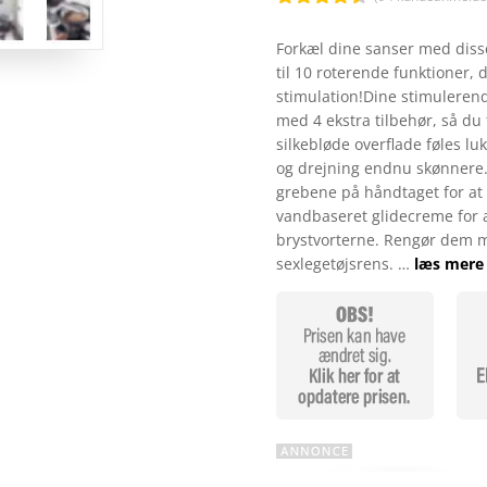
Bedømt
som
4.4
Forkæl dine sanser med disse
ud af 5
til 10 roterende funktioner, d
baseret
på
stimulation!Dine stimulerende
kundebedø
med 4 ekstra tilbehør, så du
mmelser
silkebløde overflade føles lu
og drejning endnu skønnere.
grebene på håndtaget for a
vandbaseret glidecreme for at
brystvorterne. Rengør dem m
sexlegetøjsrens. …
læs mere