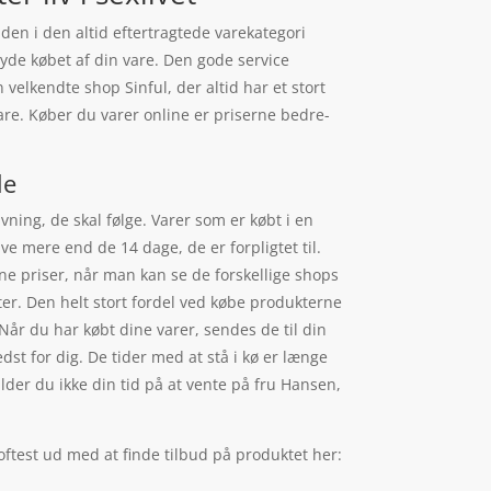
den i den altid eftertragtede varekategori
tryde købet af din vare. Den gode service
velkendte shop Sinful, der altid har et stort
are. Køber du varer online er priserne bedre-
le
ning, de skal følge. Varer som er købt i en
e mere end de 14 dage, de er forpligtet til.
ne priser, når man kan se de forskellige shops
er. Den helt stort fordel ved købe produkterne
 Når du har købt dine varer, sendes de til din
st for dig. De tider med at stå i kø er længe
pilder du ikke din tid på at vente på fru Hansen,
oftest ud med at finde tilbud på produktet her: