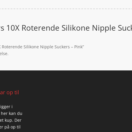
rs 10X Roterende Silikone Nipple Suck
X Roterende Silikone Nipple Suckers – Pink”
else.
r op til
igger i
 her kan du
 et kup. Der
r på op til