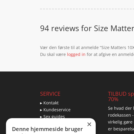
94 reviews for
Size Matte
Vær den første til at anmelde “Size Matters 10
Du skal være
logged in
for at afgive en anmeld
SERVICE
TILBUD spa
70%
▸ Kontakt
Se hvad der l
▸ Kundeservice
rodekassen -
▸ Sex guides
virkelig gøre
×
▸ Leveringsmuligheder
Denne hjemmeside bruger
er besparelse
▸ Returnering