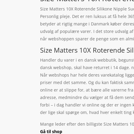
Size Matters 10X Roterende Silikone Nipple Suc
Personlig pleje. Det er ren luksus at få hele 3
betyder at rigtig mange i Danmark køber deres 
udvalg af populære varer. I det store udvalg a
når webshoppen sparer de penge som en almind
Size Matters 10X Roterende Sil
Handler du varer i en dansk webbutik, begunsti
dansk webshop, skal have returret i 14 dage. n
Når webshops har hele deres varekatalog ligge
priser med det samme. Og du kan faktisk samme
online er at slippe for, at bære alle varerne f
adresse, medmindre du vælger at få dem sendt t
forbi – i dag handler vi online og der er ingen 
der lige skal spørge om, hvad hver enkelt ting 
Mange leder efter den billigste Size Matters 1
Gå til shop