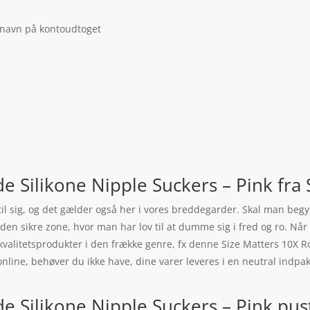
 navn på kontoudtoget
e Silikone Nipple Suckers – Pink fra 
øj til sig, og det gælder også her i vores breddegarder. Skal man be
den sikre zone, hvor man har lov til at dumme sig i fred og ro. Når d
valitetsprodukter i den frække genre, fx denne Size Matters 10X Ro
nline, behøver du ikke have, dine varer leveres i en neutral indp
 Silikone Nipple Suckers – Pink puste