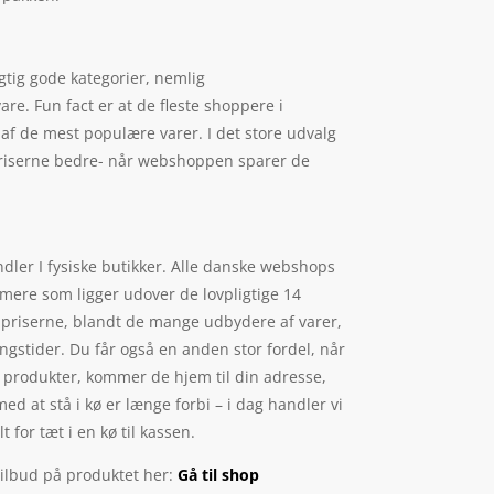
gtig gode kategorier, nemlig
are. Fun fact er at de fleste shoppere i
af de mest populære varer. I det store udvalg
r priserne bedre- når webshoppen sparer de
ndler I fysiske butikker. Alle danske webshops
 mere som ligger udover de lovpligtige 14
å priserne, blandt de mange udbydere af varer,
ngstider. Du får også en anden stor fordel, når
e produkter, kommer de hjem til din adresse,
med at stå i kø er længe forbi – i dag handler vi
 for tæt i en kø til kassen.
tilbud på produktet her:
Gå til shop