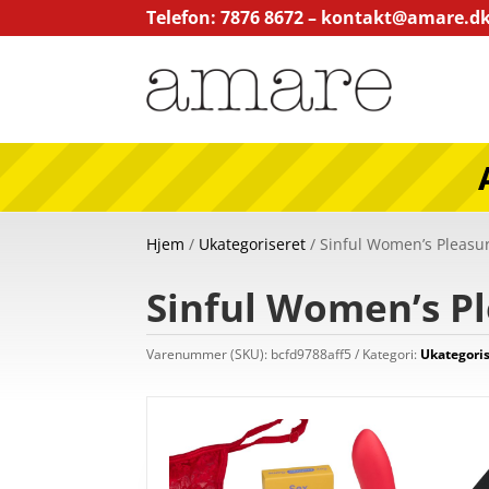
Telefon: 7876 8672 –
kontakt@amare.d
Hjem
/
Ukategoriseret
/ Sinful Women’s Pleasu
Sinful Women’s Pl
Varenummer (SKU):
bcfd9788aff5
Kategori:
Ukategori