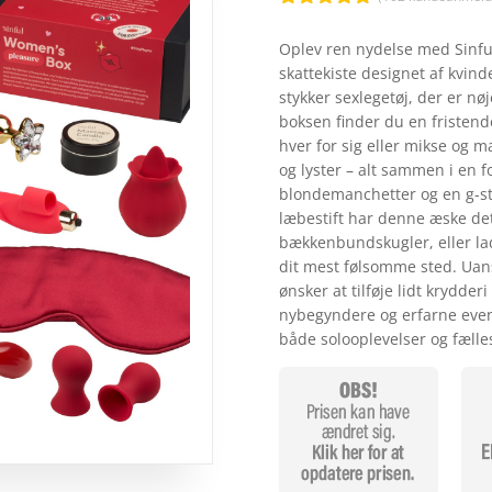
Bedømt
som
4.8
Oplev ren nydelse med Sinfu
ud af 5
skattekiste designet af kvind
baseret på
kundebedøm
stykker sexlegetøj, der er nø
melser
boksen finder du en fristend
hver for sig eller mikse og m
og lyster – alt sammen i en f
blondemanchetter og en g-str
læbestift har denne æske det
bækkenbundskugler, eller lad
dit mest følsomme sted. Uans
ønsker at tilføje lidt krydder
nybegyndere og erfarne event
både solooplevelser og fælle