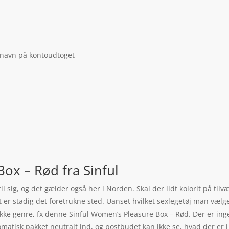
 navn på kontoudtoget
ox – Rød fra Sinful
j til sig, og det gælder også her i Norden. Skal der lidt kolorit på 
er stadig det foretrukne sted. Uanset hvilket sexlegetøj man vælger
ække genre, fx denne Sinful Women’s Pleasure Box – Rød. Der er inge
omatisk pakket neutralt ind, og postbudet kan ikke se, hvad der er 