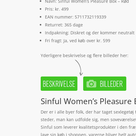
Navn: Sinful Women’s Pleasure Box – Rød
Pris: kr. 499
EAN nummer: 5711732119339
Returret: 365 dage
Indpakning: Diskret og der kommer neutralt
Fri fragt: Ja, ved køb over kr. 599
Yderligere beskrivelse og flere billeder her:
Sinful Women’s Pleasure B
Der er i alle byer folk, der har taget sexlegetø
steder, man kan udfolde sig, men soveværelset 
Sinful som leverer kvalitetsprodukter i den fr
lave sin køb i shoppen, varerne bliver helt aut