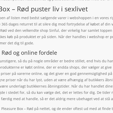
x – Rød puster liv i sexlivet
ppen af listen med bedst sælgende varer i webshoppen i en vores ri
65 dages returret til at sikre dig mod fortrydelse af købet af din v
ød ved den velkendte shop Sinful, der virkelig har samlet toppen 
klikkes køb på produktet er på siden. Når der handles i webshop e
er det dig til gode.
 Rød og online fordele
gunstigere, så du på nogle områder er bedre stillet, end hvis du ha
 produkterne er købt online, der er endda shops, der vælger at give
s priser på varerne online, og det giver en god gennemsigtighed p
ne priser når du har lyst, uden at være afhængig af butikkers åbni
at være underlagt butikkernes åbningstider. Når du har handlet din
e i stedet for, så du kan vælge det, det er lettes for dig. De tider 
r færdig med at handle, så er det aldrig mere ubehaget ved at stå alt
 Pleasure Box – Rød på nettet, og de ender oftest ud med at finde 