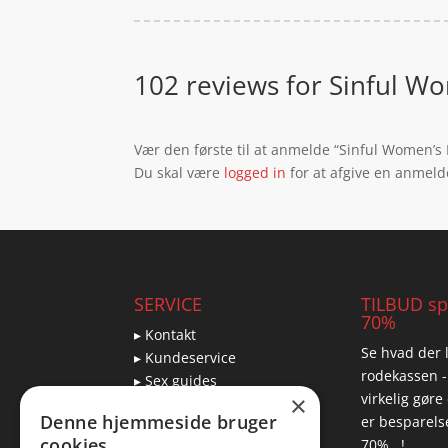
102 reviews for
Sinful Wo
Vær den første til at anmelde “Sinful Women’s
Du skal være
logged in
for at afgive en anmeld
SERVICE
TILBUD spa
70%
▸ Kontakt
Se hvad der l
▸ Kundeservice
rodekassen -
▸ Sex guides
virkelig gøre
×
▸ Leveringsmuligheder
Denne hjemmeside bruger
er besparelse
▸ Returnering
cookies
70% ..!