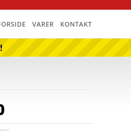
FORSIDE
VARER
KONTAKT
!
0
lser)