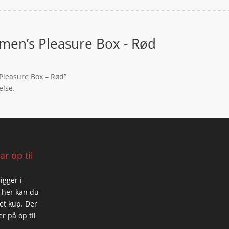
men’s Pleasure Box - Rød
 Pleasure Box – Rød”
else.
r op til
igger i
 her kan du
 et kup. Der
r på op til