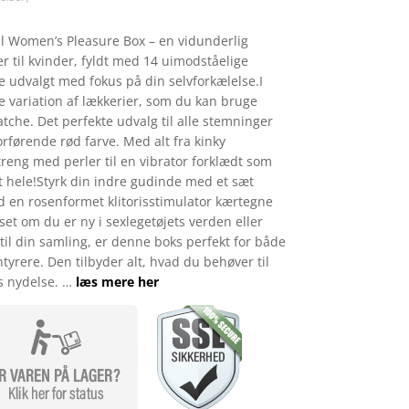
l Women’s Pleasure Box – en vidunderlig
er til kvinder, fyldt med 14 uimodståelige
je udvalgt med fokus på din selvforkælelse.I
e variation af lækkerier, som du kan bruge
atche. Det perfekte udvalg til alle stemninger
orførende rød farve. Med alt fra kinky
eng med perler til en vibrator forklædt som
 hele!Styrk din indre gudinde med et sæt
 en rosenformet klitorisstimulator kærtegne
et om du er ny i sexlegetøjets verden eller
i til din samling, er denne boks perfekt for både
yrere. Den tilbyder alt, hvad du behøver til
s nydelse. …
læs mere her