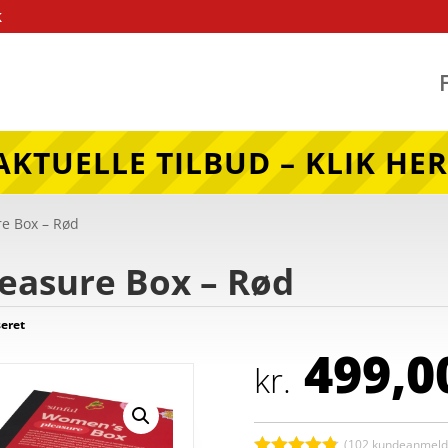
k
AKTUELLE TILBUD – KLIK HER
re Box – Rød
easure Box – Rød
seret
499,0
kr.
(
102
kundeanmelde