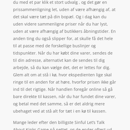
du med et par klik et stort udvalg , og det gør en
prissammenligning let, uden af være afhængig af, at
det skal være tæt på din bopæl. Og i dag kan du
uden videre sammenligne priser når du har lyst,
uden at være afhængig af butikkers åbningstider. En
anden ting du også slipper for, at skulle få det hele
til at passe med de forskellige buslinjer og
tidspunkter. Når du har købt dine varer, sendes de
til din adresse, alternativt kan de sendes til dig
arbejde, så du kan vælge det, det er lettes for dig.
Glem alt om at stå i kø, hvor ekspedienten lige skal
ringe til en anden for at høre, hvorfor prisen ikke går
ind til det rigtige. Når handlen foregår online så gå
bare direkte til kassen, når du har fundet dine varer,
og betal med det samme, så er det aldrig mere
ubehaget ved at stå alt for tæt i en kø til kassen.
Mange leder efter den billigste Sinful Let’s Talk
About Kinks Game på nettet, og de ender oftest ud