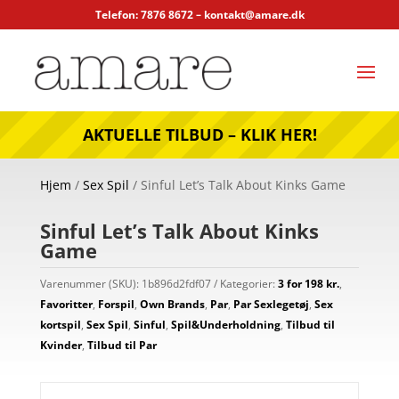
Telefon: 7876 8672 –
kontakt@amare.dk
AKTUELLE TILBUD – KLIK HER!
Hjem
/
Sex Spil
/ Sinful Let’s Talk About Kinks Game
Sinful Let’s Talk About Kinks
Game
Varenummer (SKU):
1b896d2fdf07
Kategorier:
3 for 198 kr.
,
Favoritter
,
Forspil
,
Own Brands
,
Par
,
Par Sexlegetøj
,
Sex
kortspil
,
Sex Spil
,
Sinful
,
Spil&Underholdning
,
Tilbud til
Kvinder
,
Tilbud til Par