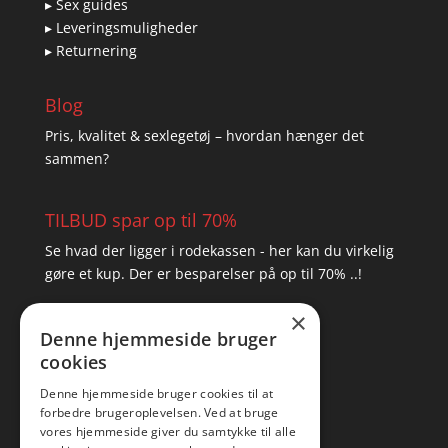
▸ Sex guides
▸ Leveringsmuligheder
▸ Returnering
Blog
Pris, kvalitet & sexlegetøj – hvordan hænger det
sammen?
TILBUD spar op til 70%
Se hvad der ligger i rodekassen - her kan du virkelig
gøre et kup. Der er besparelser på op til 70% ..!
×
▸ Se tilbuddene her
Denne hjemmeside bruger
cookies
Artikel oversigt
Amare
Denne hjemmeside bruger cookies til at
forbedre brugeroplevelsen. Ved at bruge
Tlf: 7876 8672
vores hjemmeside giver du samtykke til alle
Mail:
hej@amare.dk