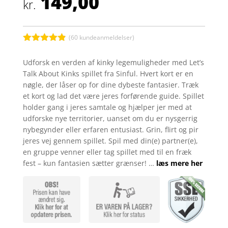
149,00
kr.
(
60
kundeanmeldelser)
Bedømt
som
4.8
Udforsk en verden af kinky legemuligheder med Let’s
ud af 5
Talk About Kinks spillet fra Sinful. Hvert kort er en
baseret på
kundebedøm
nøgle, der låser op for dine dybeste fantasier. Træk
melser
et kort og lad det være jeres forførende guide. Spillet
holder gang i jeres samtale og hjælper jer med at
udforske nye territorier, uanset om du er nysgerrig
nybegynder eller erfaren entusiast. Grin, flirt og pir
jeres vej gennem spillet. Spil med din(e) partner(e),
en gruppe venner eller tag spillet med til en fræk
fest – kun fantasien sætter grænser! …
læs mere her