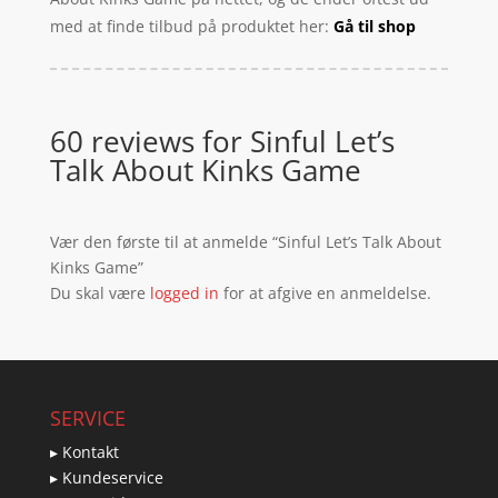
med at finde tilbud på produktet her:
Gå til shop
60 reviews for
Sinful Let’s
Talk About Kinks Game
Vær den første til at anmelde “Sinful Let’s Talk About
Kinks Game”
Du skal være
logged in
for at afgive en anmeldelse.
SERVICE
▸ Kontakt
▸ Kundeservice