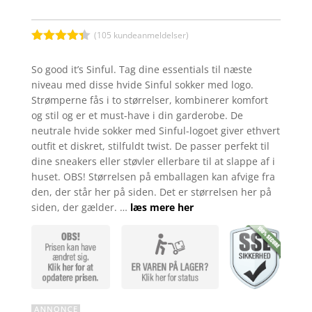
(
105
kundeanmeldelser)
Bedømt
som
4.3
So good it’s Sinful. Tag dine essentials til næste
ud af 5
niveau med disse hvide Sinful sokker med logo.
baseret
på
Strømperne fås i to størrelser, kombinerer komfort
kundebedø
og stil og er et must-have i din garderobe. De
mmelser
neutrale hvide sokker med Sinful-logoet giver ethvert
outfit et diskret, stilfuldt twist. De passer perfekt til
dine sneakers eller støvler ellerbare til at slappe af i
huset. OBS! Størrelsen på emballagen kan afvige fra
den, der står her på siden. Det er størrelsen her på
siden, der gælder. …
læs mere her