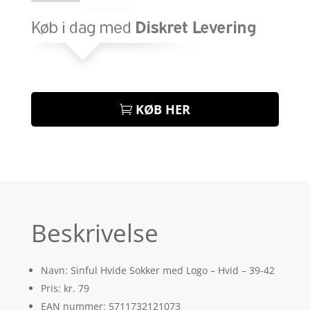
KØB HER
Beskrivelse
Navn: Sinful Hvide Sokker med Logo – Hvid – 39-42
Pris: kr. 79
EAN nummer: 5711732121073