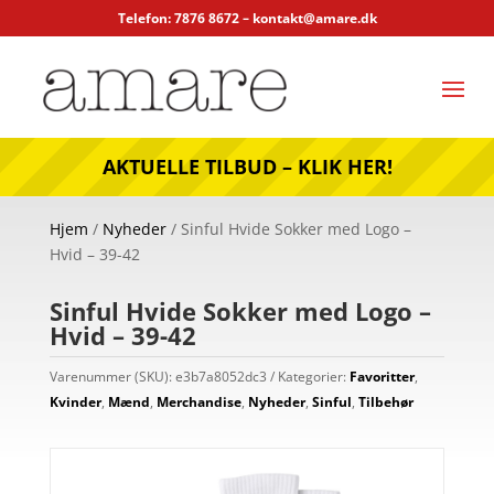
Telefon: 7876 8672 –
kontakt@amare.dk
AKTUELLE TILBUD – KLIK HER!
Hjem
/
Nyheder
/ Sinful Hvide Sokker med Logo –
Hvid – 39-42
Sinful Hvide Sokker med Logo –
Hvid – 39-42
Varenummer (SKU):
e3b7a8052dc3
Kategorier:
Favoritter
,
Kvinder
,
Mænd
,
Merchandise
,
Nyheder
,
Sinful
,
Tilbehør