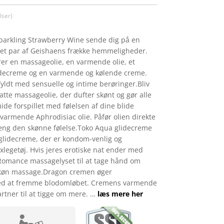
ser)
Sparkling Strawberry Wine sende dig på en
e et par af Geishaens frække hemmeligheder.
er en massageolie, en varmende olie, et
idecreme og en varmende og kølende creme.
tfyldt med sensuelle og intime berøringer.Bliv
latte massageolie, der dufter skønt og gør alle
de forspillet med følelsen af dine blide
varmende Aphrodisiac olie. Påfør olien direkte
æng den skønne følelse.Toko Aqua glidecreme
 glidecreme, der er kondom-venlig og
xlegetøj. Hvis jeres erotiske nat ender med
omance massagelyset til at tage hånd om
køn massage.Dragon cremen øger
ed at fremme blodomløbet. Cremens varmende
partner til at tigge om mere. …
læs mere her