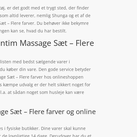
øj, er det godt med et trygt sted, der finder
 som altid leverer, nemlig Shunga og et af de
æt – Flere farver. Du behøver ikke bekymre
ngen kan se, hvad du har bestilt.
Intim Massage Sæt – Flere
 listen med bedst sælgende varer i
du køber din vare. Den gode service betyder
age Sæt – Flere farver hos onlineshoppen
s kæmpe udvalg er der helt sikkert noget for
bl.a. at sådan noget som husleje kan være
ge Sæt – Flere farver og online
 i fysiske butikker. Dine varer skal kunne
r de lovpligtige 14 dage. Derudover har du et