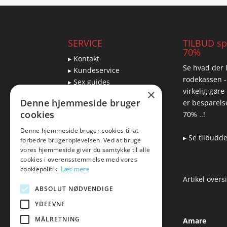
SERVICE
TILBUD spa
70%
▸ Kontakt
Se hvad der l
▸ Kundeservice
rodekassen -
▸ Sex guides
virkelig gøre
×
▸ Leveringsmuligheder
Denne hjemmeside bruger
er besparelse
▸ Returnering
cookies
70% ..!
Denne hjemmeside bruger cookies til at
▸ Se tilbudd
forbedre brugeroplevelsen. Ved at bruge
Blog
vores hjemmeside giver du samtykke til alle
cookies i overensstemmelse med vores
Pris, kvalitet & sexlegetøj
cookiepolitik.
Læs mere
– hvordan hænger det
Artikel overs
sammen?
ABSOLUT NØDVENDIGE
YDEEVNE
MÅLRETNING
Amare