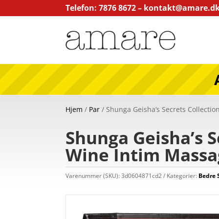
Telefon: 7876 8672 –
kontakt@amare.d
Hjem
/
Par
/ Shunga Geisha’s Secrets Collectio
Shunga Geisha’s S
Wine Intim Massag
Varenummer (SKU):
3d0604871cd2
Kategorier:
Bedre 