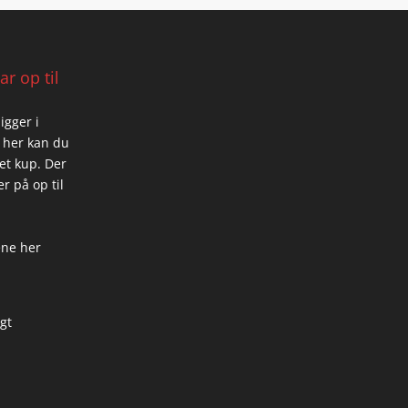
r op til
igger i
 her kan du
 et kup. Der
r på op til
ene her
igt