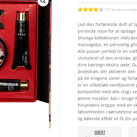
(
27
kundeanmeldel
Bedømt
som
3.8
Lad den forførende duft af 
ud af 5
pirrende rejse for at opdag
baseret
på
Shunga kollektionen inkluder
kundebed
massagelys, en personlig gl
ømmels
er
Alle passer perfekt til en na
stimuleret af den erotiske, g
dine kærtegn ekstra søde. Gui
åndedræt, der aktiverer den 
på de erogene zoner og forl
er en silkeblød vandbaseret
kompatibel med alle slags se
ømme muskler, kan I bruge R
hinandens kroppe med en s
følsomheden i kønsdelene v
og kølende effekt vil få din 