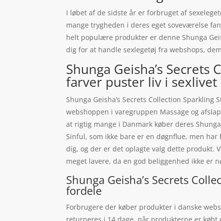
I løbet af de sidste år er forbruget af sexeleg
mange trygheden i deres eget soveværelse fantas
helt populære produkter er denne Shunga Geish
dig for at handle sexlegetøj fra webshops, dem 
Shunga Geisha’s Secrets C
farver puster liv i sexlivet
Shunga Geisha’s Secrets Collection Sparkling S
webshoppen i varegruppen Massage og afslapnin
at rigtig mange i Danmark køber deres Shunga 
Sinful, som ikke bare er en døgnflue, men har 
dig, og der er det oplagte valg dette produkt.
meget lavere, da en god beliggenhed ikke er 
Shunga Geisha’s Secrets Collec
fordele
Forbrugere der køber produkter i danske websho
returneres i 14 dage. når produkterne er købt 