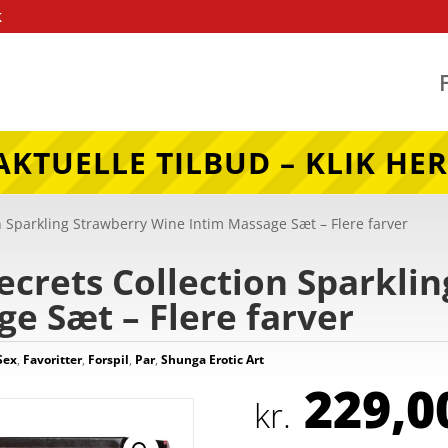
k
AKTUELLE TILBUD – KLIK HER
n Sparkling Strawberry Wine Intim Massage Sæt – Flere farver
ecrets Collection Sparkli
e Sæt – Flere farver
Sex
,
Favoritter
,
Forspil
,
Par
,
Shunga Erotic Art
229,0
kr.