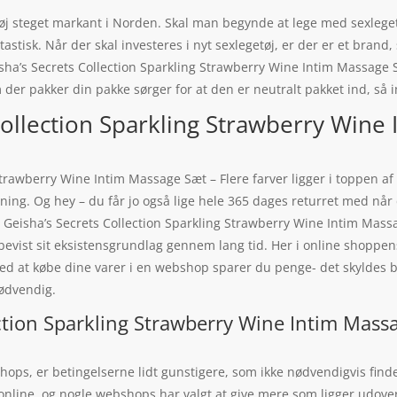
etøj steget markant i Norden. Skal man begynde at lege med sexleget
tisk. Når der skal investeres i nyt sexlegetøj, er der er et brand,
a’s Secrets Collection Sparkling Strawberry Wine Intim Massage S
der pakker din pakke sørger for at den er neutralt pakket ind, så i
ollection Sparkling Strawberry Wine 
trawberry Wine Intim Massage Sæt – Flere farver ligger i toppen af
g. Og hey – du får jo også lige hele 365 dages returret med når 
Geisha’s Secrets Collection Sparkling Strawberry Wine Intim Mass
bevist sit eksistensgrundlag gennem lang tid. Her i online shoppen
 Ved at købe dine varer i en webshop sparer du penge- det skyldes 
nødvendig.
tion Sparkling Strawberry Wine Intim Massa
ps, er betingelserne lidt gunstigere, som ikke nødvendigvis findes
online, og nogle webshops har valgt at give mere som ligger udove