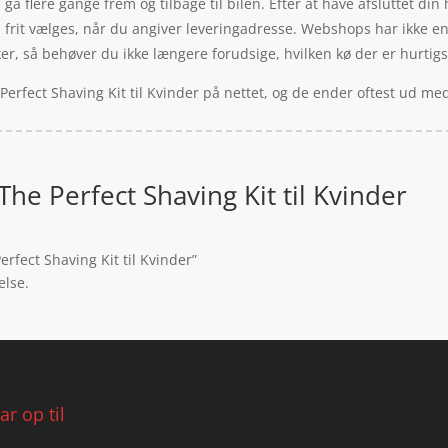
å flere gange frem og tilbage til bilen. Efter at have afsluttet din h
an frit vælges, når du angiver leveringadresse. Webshops har ikke e
, så behøver du ikke længere forudsige, hvilken kø der er hurtigst – 
Perfect Shaving Kit til Kvinder på nettet, og de ender oftest ud me
he Perfect Shaving Kit til Kvinder
rfect Shaving Kit til Kvinder”
else.
r op til