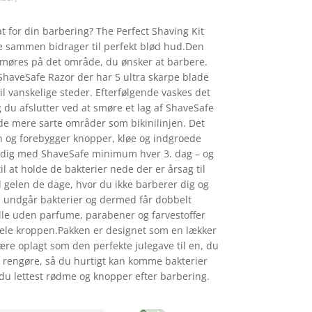
t for din barbering? The Perfect Shaving Kit
le sammen bidrager til perfekt blød hud.Den
møres på det område, du ønsker at barbere.
 ShaveSafe Razor der har 5 ultra skarpe blade
il vanskelige steder. Efterfølgende vaskes det
du afslutter ved at smøre et lag af ShaveSafe
de mere sarte områder som bikinilinjen. Det
n og forebygger knopper, kløe og indgroede
e dig med ShaveSafe minimum hver 3. dag – og
il at holde de bakterier nede der er årsag til
 gelen de dage, hvor du ikke barberer dig og
 undgår bakterier og dermed får dobbelt
lle uden parfume, parabener og farvestoffer
ele kroppen.Pakken er designet som en lækker
ære oplagt som den perfekte julegave til en, du
at rengøre, så du hurtigt kan komme bakterier
 du lettest rødme og knopper efter barbering.