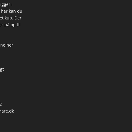
igger i
 her kan du
 et kup. Der
r på op til
ene her
igt
2
are.dk