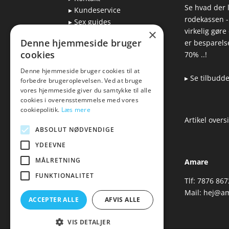
Se hvad der l
▸ Kundeservice
rodekassen -
▸ Sex guides
virkelig gøre
×
▸ Leveringsmuligheder
Denne hjemmeside bruger
er besparelse
▸ Returnering
cookies
70% ..!
Denne hjemmeside bruger cookies til at
▸ Se tilbudd
forbedre brugeroplevelsen. Ved at bruge
Blog
vores hjemmeside giver du samtykke til alle
cookies i overensstemmelse med vores
Pris, kvalitet & sexlegetøj
cookiepolitik.
Læs mere
– hvordan hænger det
Artikel overs
sammen?
ABSOLUT NØDVENDIGE
YDEEVNE
MÅLRETNING
Amare
FUNKTIONALITET
Tlf: 7876 867
Mail:
hej@am
ACCEPTER ALLE
AFVIS ALLE
VIS DETALJER