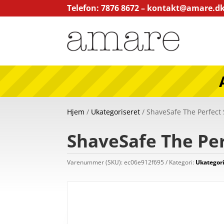
Telefon: 7876 8672 –
kontakt@amare.d
Hjem
/
Ukategoriseret
/ ShaveSafe The Perfect S
ShaveSafe The Perf
Varenummer (SKU):
ec06e912f695
Kategori:
Ukategori