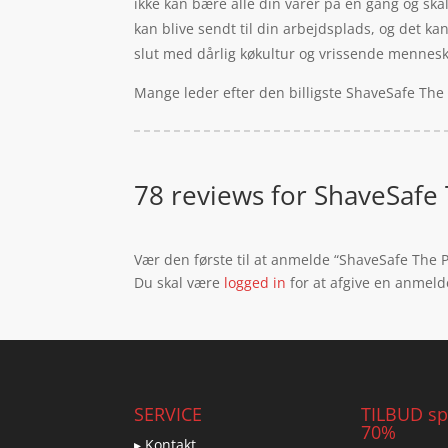
ikke kan bære alle din varer på én gang og skal g
kan blive sendt til din arbejdsplads, og det k
slut med dårlig køkultur og vrissende mennesker
Mange leder efter den billigste ShaveSafe The 
78 reviews for
ShaveSafe T
Vær den første til at anmelde “ShaveSafe The Pe
Du skal være
logged in
for at afgive en anmeld
SERVICE
TILBUD spa
70%
▸ Kontakt