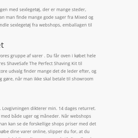
legen med sexlegetøj, der er mange steder,
 kan man finde mange gode sager fra Mixed og
andle sexlegetøj fra webshops, emballagen til
et
ores gruppe af varer . Du får oven i købet hele
es ShaveSafe The Perfect Shaving Kit til
re udvalg finder mange det de leder efter, og
g gøre, når man ikke skal betale til showroom
. Lovgivningen dikterer min. 14 dages returret.
rret med både uger og måneder. Når webshops
man kan se de forskellige shops priser med det
købe dine varer online, slipper du for, at du