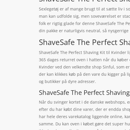
Sexlegetøj er af mange brugt til at sætte liv 
man kan udfolde sig, men soveværelset er stad
folk er rigtig glade for denne ShaveSafe The P
din pakke er naturligvis neutral, så nysgerrige 
ShaveSafe The Perfect Shavi
ShaveSafe The Perfect Shaving Kit til Kvinder 
365 dages returret oven i hatten når du køber 
Kvinder ved den velkendte shop Sinful, som e
der kan klikkes køb på den vare du kigger på l
og butikker på dyre adresser.
ShaveSafe The Perfect Shaving K
Når du svinger kortet i de danske webshops, er
efter du har købt dine varer, der er endda s
har hele deres varekatalog liggende online, ka
samme. Du kan oven i købet gøre det super hurti