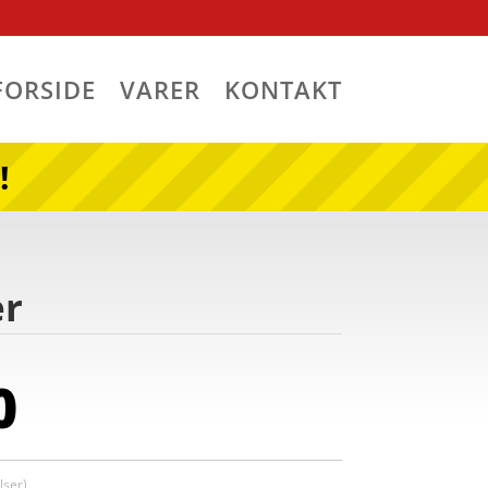
FORSIDE
VARER
KONTAKT
!
er
0
ser)