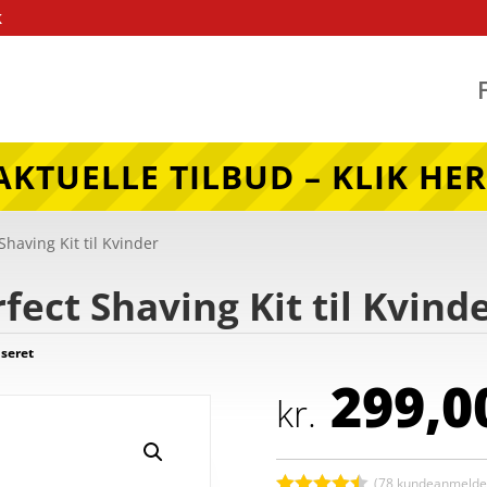
k
AKTUELLE TILBUD – KLIK HER
having Kit til Kvinder
ect Shaving Kit til Kvind
seret
299,0
kr.
(
78
kundeanmeldel