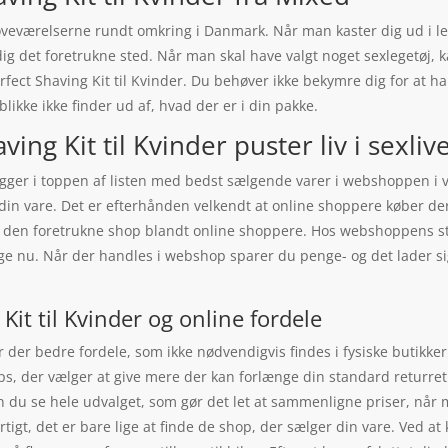
i soveværelserne rundt omkring i Danmark. Når man kaster dig ud i 
ig det foretrukne sted. Når man skal have valgt noget sexlegetøj,
erfect Shaving Kit til Kvinder. Du behøver ikke bekymre dig for at h
blikke ikke finder ud af, hvad der er i din pakke.
ng Kit til Kvinder puster liv i sexliv
ligger i toppen af listen med bedst sælgende varer i webshoppen i v
din vare. Det er efterhånden velkendt at online shoppere køber der
r den foretrukne shop blandt online shoppere. Hos webshoppens sto
ige nu. Når der handles i webshop sparer du penge- og det lader si
it til Kvinder og online fordele
 der bedre fordele, som ikke nødvendigvis findes i fysiske butikker
hops, der vælger at give mere der kan forlænge din standard retu
n du se hele udvalget, som gør det let at sammenligne priser, når 
gt, det er bare lige at finde de shop, der sælger din vare. Ved at 