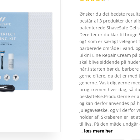
Bedømt
som
4.4
Ønsker du det bedste resulta
ud af 5
består af 3 produkter der al
baseret
på
patenterede ShaveSafe Gel s
kundebedø
Derefter er du klar til bruge
mmelser
og1 som er særligt velegnet t
barberede område i vand, og 
Bikini Line Repair Cream på 
skal blive siddende på hude
hår.I starten bør du barber
gerne oftere, da det er med t
generne. Vask dig gerne med
brug cremen hver dag, så du
beskyttelse.Produkterne er a
og kan derfor anvendes på h
julegaveæske, og vil derfor v
holder af. Skraberen er let 
til livs. På den måde undgår
…
læs mere her