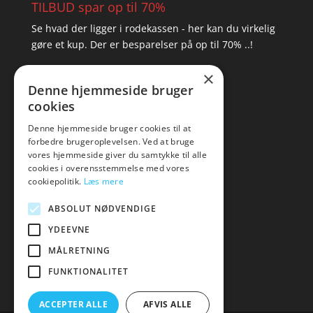
TILBUD spar op til 70%
Se hvad der ligger i rodekassen - her kan du virkelig
gøre et kup. Der er besparelser på op til 70% ..!
×
▸ Se tilbuddene her
Denne hjemmeside bruger
cookies
Artikel oversigt
Amare
Denne hjemmeside bruger cookies til at
forbedre brugeroplevelsen. Ved at bruge
Tlf: 7876 8672
vores hjemmeside giver du samtykke til alle
Mail:
hej@amare.dk
cookies i overensstemmelse med vores
cookiepolitik.
Læs mere
ABSOLUT NØDVENDIGE
YDEEVNE
MÅLRETNING
FUNKTIONALITET
ACCEPTER ALLE
AFVIS ALLE