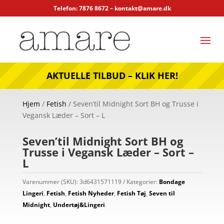
Telefon: 7876 8672 –
kontakt@amare.dk
AKTUELLE TILBUD – KLIK HER!
Hjem
/
Fetish
/ Seven’til Midnight Sort BH og Trusse i
Vegansk Læder – Sort – L
Seven’til Midnight Sort BH og
Trusse i Vegansk Læder – Sort –
L
Varenummer (SKU):
3d6431571119
Kategorier:
Bondage
Lingeri
,
Fetish
,
Fetish Nyheder
,
Fetish Tøj
,
Seven til
Midnight
,
Undertøj&Lingeri