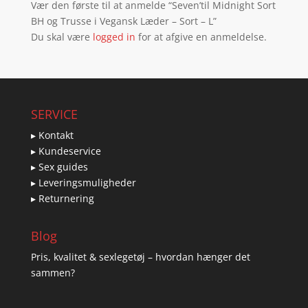
Vær den første til at anmelde “Seven’til Midnight Sort
BH og Trusse i Vegansk Læder – Sort – L”
Du skal være
logged in
for at afgive en anmeldelse.
SERVICE
▸ Kontakt
▸ Kundeservice
▸ Sex guides
▸ Leveringsmuligheder
▸ Returnering
Blog
Pris, kvalitet & sexlegetøj – hvordan hænger det
sammen?