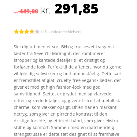
291,85
Den
Den
kr.
449,00
oprindelige
aktuel
kr.
pris
pris
var:
er:
kr. 449,00.
kr. 291
(
45
kundeanmeldelser)
Bedømt
som
Skil dig ud med et sort BH og trussesæt i vegansk
3.7
ud
læder fra Seven’til Midnight, der kombinerer
af 5
baseret
stropper og kantede detaljer til et dristigt og
på
forførende look. Perfekt til de aftener, hvor du gerne
kundebed
ømmels
vil føle dig selvsikker og helt uimodståelig. Dette sæt
er
er fremstillet af glat, cruelty-free vegansk læder, der
giver et modigt high fashion-look med god
samvittighed. Sættet er prydet med sølvfarvede
nitter og kædedetaljer, og giver et strejf af metallisk
charme, som vækker opsigt. Bh’en har en markant
netryg, som giver en pirrende kontrast til den
dristige forside, og et bredt bånd, som giver ekstra
støtte og komfort. Sammen med en matchende g-
strengstrusse er dette sæt designet til at fremhæve