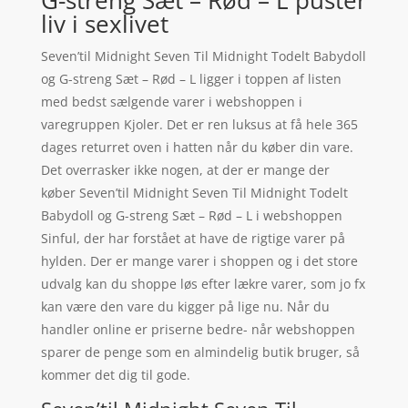
G-streng Sæt – Rød – L puster
liv i sexlivet
Seven’til Midnight Seven Til Midnight Todelt Babydoll
og G-streng Sæt – Rød – L ligger i toppen af listen
med bedst sælgende varer i webshoppen i
varegruppen Kjoler. Det er ren luksus at få hele 365
dages returret oven i hatten når du køber din vare.
Det overrasker ikke nogen, at der er mange der
køber Seven’til Midnight Seven Til Midnight Todelt
Babydoll og G-streng Sæt – Rød – L i webshoppen
Sinful, der har forstået at have de rigtige varer på
hylden. Der er mange varer i shoppen og i det store
udvalg kan du shoppe løs efter lækre varer, som jo fx
kan være den vare du kigger på lige nu. Når du
handler online er priserne bedre- når webshoppen
sparer de penge som en almindelig butik bruger, så
kommer det dig til gode.