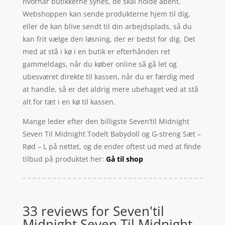
hvornår butikkerne synes, de skal holde åbent.
Webshoppen kan sende produkterne hjem til dig,
eller de kan blive sendt til din arbejdsplads, så du
kan frit vælge den løsning, der er bedst for dig. Det
med at stå i kø i en butik er efterhånden ret
gammeldags, når du køber online så gå let og
ubesværet direkte til kassen, når du er færdig med
at handle, så er det aldrig mere ubehaget ved at stå
alt for tæt i en kø til kassen.
Mange leder efter den billigste Seven’til Midnight
Seven Til Midnight Todelt Babydoll og G-streng Sæt –
Rød – L på nettet, og de ender oftest ud med at finde
tilbud på produktet her:
Gå til shop
33 reviews for
Seven'til
Midnight Seven Til Midnight