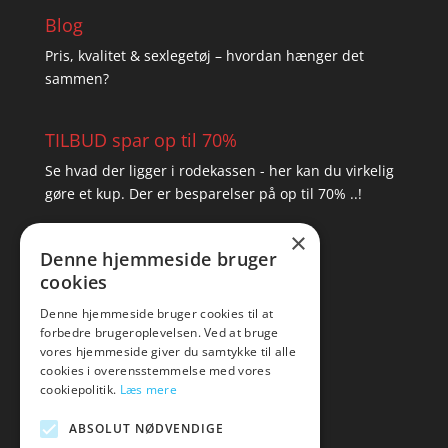
Blog
Pris, kvalitet & sexlegetøj – hvordan hænger det
sammen?
TILBUD spar op til 70%
Se hvad der ligger i rodekassen - her kan du virkelig
gøre et kup. Der er besparelser på op til 70% ..!
×
▸ Se tilbuddene her
Denne hjemmeside bruger
cookies
Artikel oversigt
Amare
Denne hjemmeside bruger cookies til at
forbedre brugeroplevelsen. Ved at bruge
Tlf: 7876 8672
vores hjemmeside giver du samtykke til alle
Mail:
hej@amare.dk
cookies i overensstemmelse med vores
cookiepolitik.
Læs mere
ABSOLUT NØDVENDIGE