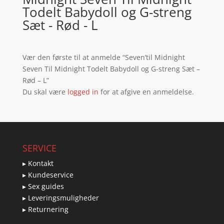
Todelt Babydoll og G-streng
Sæt - Rød - L
Vær den første til at anmelde “Seven’til Midnight
Seven Til Midnight Todelt Babydoll og G-streng Sæt –
Rød – L”
Du skal være
logged in
for at afgive en anmeldelse.
SERVICE
▸ Kontakt
▸ Kundeservice
▸ Sex guides
▸ Leveringsmuligheder
▸ Returnering