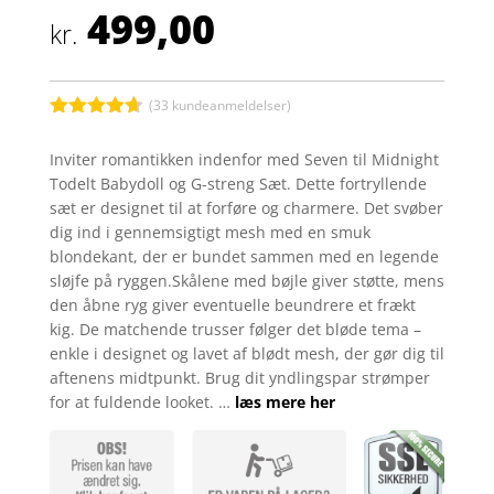
499,00
kr.
(
33
kundeanmeldelser)
Bedømt
som
4.6
Inviter romantikken indenfor med Seven til Midnight
ud af 5
Todelt Babydoll og G-streng Sæt. Dette fortryllende
baseret på
kundebedø
sæt er designet til at forføre og charmere. Det svøber
mmelser
dig ind i gennemsigtigt mesh med en smuk
blondekant, der er bundet sammen med en legende
sløjfe på ryggen.Skålene med bøjle giver støtte, mens
den åbne ryg giver eventuelle beundrere et frækt
kig. De matchende trusser følger det bløde tema –
enkle i designet og lavet af blødt mesh, der gør dig til
aftenens midtpunkt. Brug dit yndlingspar strømper
for at fuldende looket. …
læs mere her