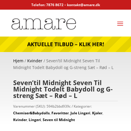
Telefon: 7876 8672 –
kontakt@amare.dk
AKTUELLE TILBUD – KLIK HER!
Hjem
/
Kvinder
/ Seven’til Midnight Seven Til
Midnight Todelt Babydoll og G-streng Sæt – Rød – L
Seven’til Midnight Seven Til
Midnight Todelt Babydoll og G-
streng Sæt – Rød – L
Varenummer (SKU):
594b2bbd939c
Kategorier:
Chemiser&Babydolls
,
Favoritter
,
Jule Lingeri
,
Kjoler
,
Kvinder
,
Lingeri
,
Seven til Midnight