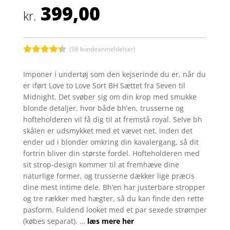
399,00
kr.
(
98
kundeanmeldelser)
Bedømt
som
4.3
Imponer i undertøj som den kejserinde du er, når du
ud af 5
er iført Love to Love Sort BH Sættet fra Seven til
baseret
på
Midnight. Det svøber sig om din krop med smukke
kundebedø
blonde detaljer, hvor både bh’en, trusserne og
mmelser
hofteholderen vil få dig til at fremstå royal. Selve bh
skålen er udsmykket med et vævet net, inden det
ender ud i blonder omkring din kavalergang, så dit
fortrin bliver din største fordel. Hofteholderen med
sit strop-design kommer til at fremhæve dine
naturlige former, og trusserne dækker lige præcis
dine mest intime dele. Bh’en har justerbare stropper
og tre rækker med hægter, så du kan finde den rette
pasform. Fuldend looket med et par sexede strømper
(købes separat). …
læs mere her