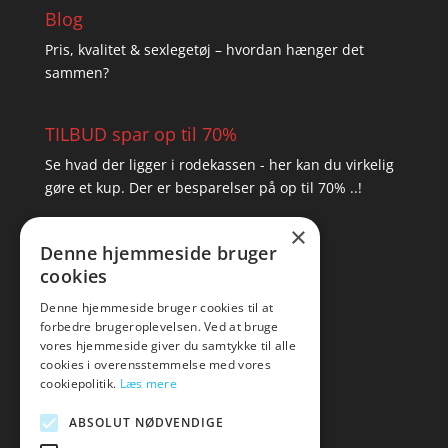
Blog
Pris, kvalitet & sexlegetøj – hvordan hænger det
sammen?
TILBUD spar op til 70%
Se hvad der ligger i rodekassen - her kan du virkelig
gøre et kup. Der er besparelser på op til 70% ..!
×
▸ Se tilbuddene her
Denne hjemmeside bruger
cookies
Artikel oversigt
Amare
Denne hjemmeside bruger cookies til at
forbedre brugeroplevelsen. Ved at bruge
Tlf: 7876 8672
vores hjemmeside giver du samtykke til alle
Mail:
hej@amare.dk
cookies i overensstemmelse med vores
cookiepolitik.
Læs mere
ABSOLUT NØDVENDIGE