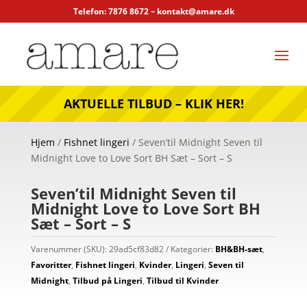
Telefon: 7876 8672 –
kontakt@amare.dk
AKTUELLE TILBUD – KLIK HER!
Hjem
/
Fishnet lingeri
/ Seven’til Midnight Seven til
Midnight Love to Love Sort BH Sæt – Sort – S
Seven’til Midnight Seven til
Midnight Love to Love Sort BH
Sæt – Sort – S
Varenummer (SKU):
29ad5cf83d82
Kategorier:
BH&BH-sæt
,
Favoritter
,
Fishnet lingeri
,
Kvinder
,
Lingeri
,
Seven til
Midnight
,
Tilbud på Lingeri
,
Tilbud til Kvinder