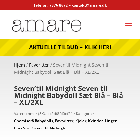
Telefon: 7876 8672 –
kontakt@amare.dk
AKTUELLE TILBUD – KLIK HER!
Hjem
/
Favoritter
/ Seven’til Midnight Seven til
Midnight Babydoll Sæt Blå – Blå – XL/2XL
Seven’til Midnight Seven til
Midnight Babydoll Sæt Blå – Blå
– XL/2XL
Varenummer (SKU):
c2df8fd0df21
Kategorier:
Chemiser&Babydolls
,
Favoritter
,
Kjoler
,
Kvinder
,
Lingeri
,
Plus Size
,
Seven til Midnight