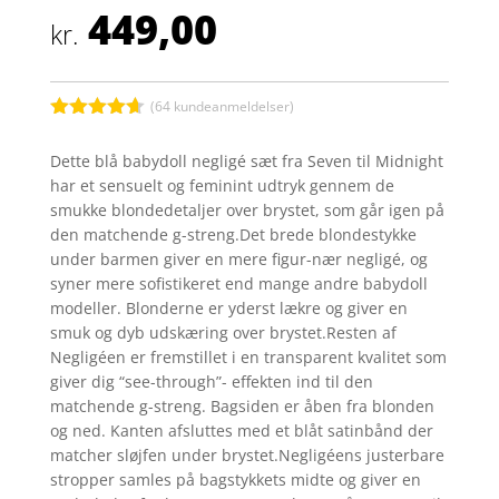
449,00
kr.
(
64
kundeanmeldelser)
Bedømt
som
4.6
Dette blå babydoll negligé sæt fra Seven til Midnight
ud af 5
har et sensuelt og feminint udtryk gennem de
baseret på
kundebedø
smukke blondedetaljer over brystet, som går igen på
mmelser
den matchende g-streng.Det brede blondestykke
under barmen giver en mere figur-nær negligé, og
syner mere sofistikeret end mange andre babydoll
modeller. Blonderne er yderst lækre og giver en
smuk og dyb udskæring over brystet.Resten af
Negligéen er fremstillet i en transparent kvalitet som
giver dig “see-through”- effekten ind til den
matchende g-streng. Bagsiden er åben fra blonden
og ned. Kanten afsluttes med et blåt satinbånd der
matcher sløjfen under brystet.Negligéens justerbare
stropper samles på bagstykkets midte og giver en