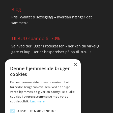
Blog
Pris, kvalitet & sexlegetøj – hvordan hænger det
sammen?
TILBUD spar op til 70%
Se hvad der ligger i rodekassen - her kan du virkelig
gøre et kup. Der er besparelser på op til 70% ..!
×
▸ Se tilbuddene her
Denne hjemmeside bruger
cookies
Artikel oversigt
Amare
Denne hjemmeside bruger cookies til at
forbedre brugeroplevelsen. Ved at bruge
Tlf: 7876 8672
vores hjemmeside giver du samtykke til alle
Mail:
hej@amare.dk
cookies i overensstemmelse med vores
cookiepolitik.
Læs mere
ABSOLUT NØDVENDIGE