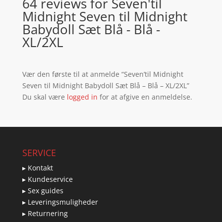
64 reviews for
Seven'til
Midnight Seven til Midnight
Babydoll Sæt Blå - Blå -
XL/2XL
Vær den første til at anmelde “Seven’til Midnight
Seven til Midnight Babydoll Sæt Blå – Blå – XL/2XL”
Du skal være
logged in
for at afgive en anmeldelse.
SERVICE
▸ Kontakt
▸ Kundeservice
▸ Sex guides
▸ Leveringsmuligheder
▸ Returnering