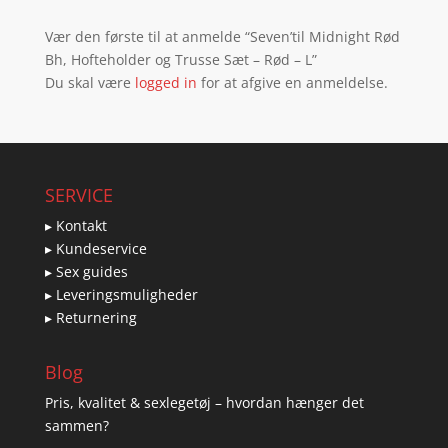
Vær den første til at anmelde “Seven’til Midnight Rød
Bh, Hofteholder og Trusse Sæt – Rød – L”
Du skal være
logged in
for at afgive en anmeldelse.
SERVICE
▸ Kontakt
▸ Kundeservice
▸ Sex guides
▸ Leveringsmuligheder
▸ Returnering
Blog
Pris, kvalitet & sexlegetøj – hvordan hænger det
sammen?