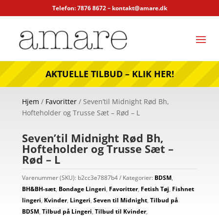
Telefon: 7876 8672 –
kontakt@amare.dk
AKTUELLE TILBUD – KLIK HER!
Hjem
/
Favoritter
/ Seven’til Midnight Rød Bh,
Hofteholder og Trusse Sæt – Rød – L
Seven’til Midnight Rød Bh,
Hofteholder og Trusse Sæt –
Rød – L
Varenummer (SKU):
b2cc3e7887b4
Kategorier:
BDSM
,
BH&BH-sæt
,
Bondage Lingeri
,
Favoritter
,
Fetish Tøj
,
Fishnet
lingeri
,
Kvinder
,
Lingeri
,
Seven til Midnight
,
Tilbud på
BDSM
,
Tilbud på Lingeri
,
Tilbud til Kvinder
,