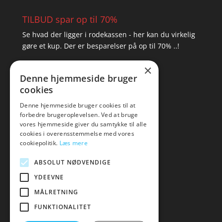
TILBUD spar op til 70%
Se hvad der ligger i rodekassen - her kan du virkelig
gøre et kup. Der er besparelser på op til 70% ..!
×
▸ Se tilbuddene her
Denne hjemmeside bruger
cookies
Artikel oversigt
Amare
Denne hjemmeside bruger cookies til at
forbedre brugeroplevelsen. Ved at bruge
Tlf: 7876 8672
vores hjemmeside giver du samtykke til alle
Mail:
hej@amare.dk
cookies i overensstemmelse med vores
cookiepolitik.
Læs mere
ABSOLUT NØDVENDIGE
YDEEVNE
MÅLRETNING
FUNKTIONALITET