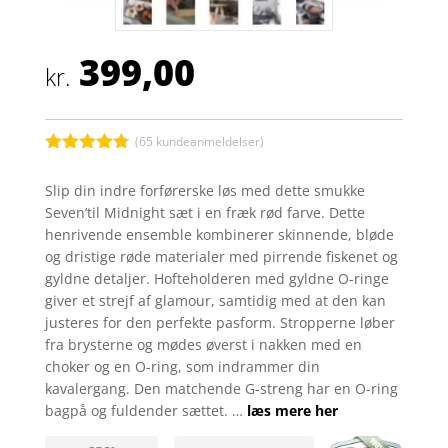
399,00
kr.
(
65
kundeanmeldelser)
Bedømt
som
4.7
Slip din indre forførerske løs med dette smukke
ud af 5
Seven’til Midnight sæt i en fræk rød farve. Dette
baseret på
kundebedø
henrivende ensemble kombinerer skinnende, bløde
mmelser
og dristige røde materialer med pirrende fiskenet og
gyldne detaljer. Hofteholderen med gyldne O-ringe
giver et strejf af glamour, samtidig med at den kan
justeres for den perfekte pasform. Stropperne løber
fra brysterne og mødes øverst i nakken med en
choker og en O-ring, som indrammer din
kavalergang. Den matchende G-streng har en O-ring
bagpå og fuldender sættet. …
læs mere her