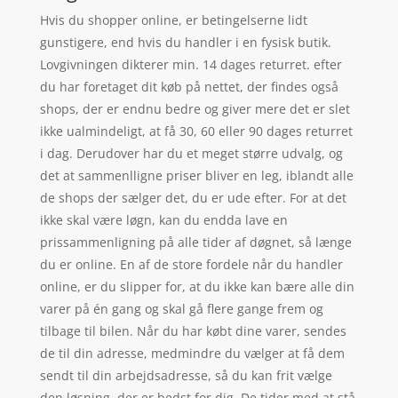
Hvis du shopper online, er betingelserne lidt
gunstigere, end hvis du handler i en fysisk butik.
Lovgivningen dikterer min. 14 dages returret. efter
du har foretaget dit køb på nettet, der findes også
shops, der er endnu bedre og giver mere det er slet
ikke ualmindeligt, at få 30, 60 eller 90 dages returret
i dag. Derudover har du et meget større udvalg, og
det at sammenlligne priser bliver en leg, iblandt alle
de shops der sælger det, du er ude efter. For at det
ikke skal være løgn, kan du endda lave en
prissammenligning på alle tider af døgnet, så længe
du er online. En af de store fordele når du handler
online, er du slipper for, at du ikke kan bære alle din
varer på én gang og skal gå flere gange frem og
tilbage til bilen. Når du har købt dine varer, sendes
de til din adresse, medmindre du vælger at få dem
sendt til din arbejdsadresse, så du kan frit vælge
den løsning, der er bedst for dig. De tider med at stå