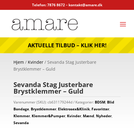
Telefon: 7876 8672 –
kontakt@amare.dk
AKTUELLE TILBUD – KLIK HER!
Hjem
/
Kvinder
/ Sevanda Stag Justerbare
Brystklemmer – Guld
Sevanda Stag Justerbare
Brystklemmer – Guld
Varenummer (SKU):
cb631179244d
Kategorier:
BDSM
,
Blid
Bondage
,
Brystklemmer
,
Elektrosex&Klinik
,
Favoritter
,
Klemmer
,
Klemmer&Pumper
,
Kvinder
,
Mænd
,
Nyheder
,
Sevanda