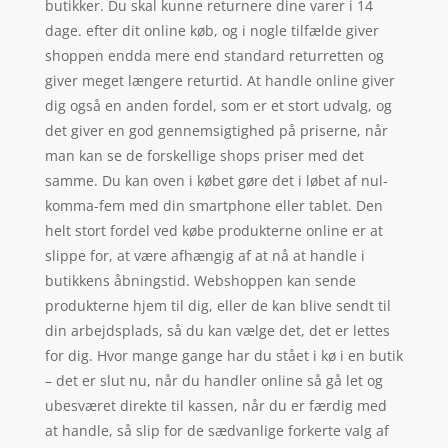
butikker. Du skal kunne returnere dine varer i 14
dage. efter dit online køb, og i nogle tilfælde giver
shoppen endda mere end standard returretten og
giver meget længere returtid. At handle online giver
dig også en anden fordel, som er et stort udvalg, og
det giver en god gennemsigtighed på priserne, når
man kan se de forskellige shops priser med det
samme. Du kan oven i købet gøre det i løbet af nul-
komma-fem med din smartphone eller tablet. Den
helt stort fordel ved købe produkterne online er at
slippe for, at være afhængig af at nå at handle i
butikkens åbningstid. Webshoppen kan sende
produkterne hjem til dig, eller de kan blive sendt til
din arbejdsplads, så du kan vælge det, det er lettes
for dig. Hvor mange gange har du stået i kø i en butik
– det er slut nu, når du handler online så gå let og
ubesværet direkte til kassen, når du er færdig med
at handle, så slip for de sædvanlige forkerte valg af