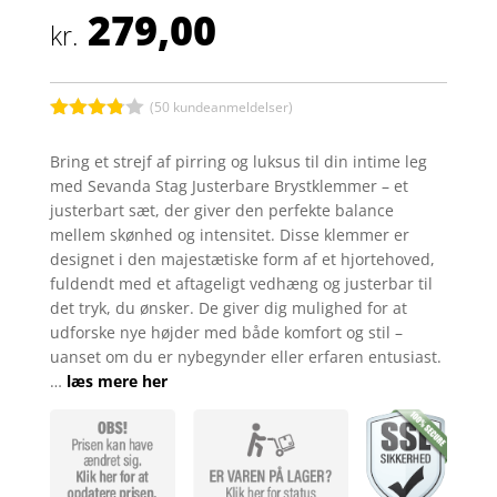
279,00
kr.
(
50
kundeanmeldelser)
Bedømt
som
3.8
Bring et strejf af pirring og luksus til din intime leg
ud af 5
med Sevanda Stag Justerbare Brystklemmer – et
baseret
på
justerbart sæt, der giver den perfekte balance
kundebed
mellem skønhed og intensitet. Disse klemmer er
ømmels
er
designet i den majestætiske form af et hjortehoved,
fuldendt med et aftageligt vedhæng og justerbar til
det tryk, du ønsker. De giver dig mulighed for at
udforske nye højder med både komfort og stil –
uanset om du er nybegynder eller erfaren entusiast.
…
læs mere her