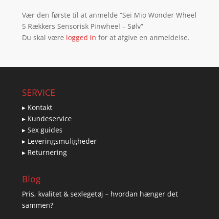
Vær den første til at anmelde “Sei Mio Wonder Wheel
5 Rækkers Sensorisk Pinwheel – Sølv”
Du skal være
logged in
for at afgive en anmeldelse.
SERVICE
▸ Kontakt
▸ Kundeservice
▸ Sex guides
▸ Leveringsmuligheder
▸ Returnering
Blog
Pris, kvalitet & sexlegetøj – hvordan hænger det
sammen?