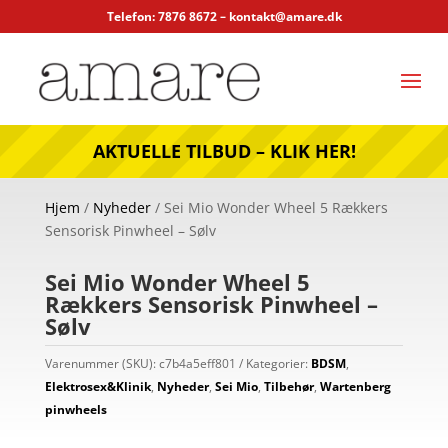
Telefon: 7876 8672 –
kontakt@amare.dk
AKTUELLE TILBUD – KLIK HER!
Hjem
/
Nyheder
/ Sei Mio Wonder Wheel 5 Rækkers
Sensorisk Pinwheel – Sølv
Sei Mio Wonder Wheel 5
Rækkers Sensorisk Pinwheel –
Sølv
Varenummer (SKU):
c7b4a5eff801
Kategorier:
BDSM
,
Elektrosex&Klinik
,
Nyheder
,
Sei Mio
,
Tilbehør
,
Wartenberg
pinwheels