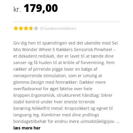
179,00
kr.
(
9
kundeanmeldelser)
Bedømt
som
Giv dig hen til spændingen ved det ukendte med Sei
3.6
ud
Mio Wonder Wheel 5 Rækkers Sensorisk Pinwheel –
af 5
baseret
et dekadent redskab, der er lavet til at tænde dine
på
sanser og få huden til at krible af forventning. Fem
kundebed
ømmels
rækker af pirrende pigge lover en bølge af
er
nervepirrende stimulation, som er umulig at
glemme.Design med femrækker: Dækker mere
overfladeareal for øget følelse over hele
kroppen.Ergonomisk, struktureret håndtag: Sikrer
stabil kontrol under hver eneste tirrende
berøring.Nikkelfrit metal: Kropssikkert og egnet til
langvarig leg. Kombiner med dine yndlings
bondagetilbehør for endnu mere uimodståeligsjov. …
læs mere her