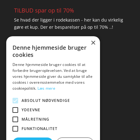
TILBUD spar op til 70%
Se hvad der ligger i rodekassen - her kan du virkelig
gøre et kup. Der er besparelser på op til 70% ..!
×
▸ Se tilbuddene her
Denne hjemmeside bruger
cookies
Artikel oversigt
Amare
Denne hjemmeside bruger cookies til at
forbedre brugeroplevelsen. Ved at bruge
Tlf: 7876 8672
vores hjemmeside giver du samtykke til alle
Mail:
hej@amare.dk
cookies i overensstemmelse med vores
cookiepolitik.
Læs mere
ABSOLUT NØDVENDIGE
YDEEVNE
MÅLRETNING
FUNKTIONALITET