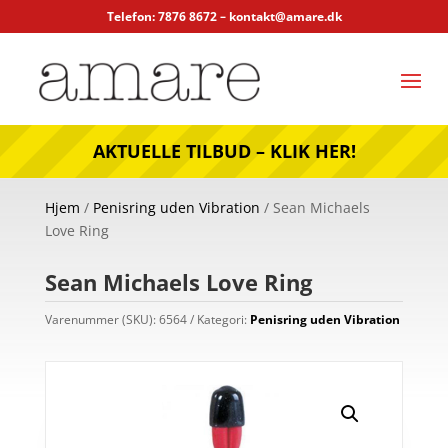
Telefon: 7876 8672 –
kontakt@amare.dk
AKTUELLE TILBUD – KLIK HER!
Hjem
/
Penisring uden Vibration
/ Sean Michaels
Love Ring
Sean Michaels Love Ring
Varenummer (SKU):
6564
Kategori:
Penisring uden Vibration