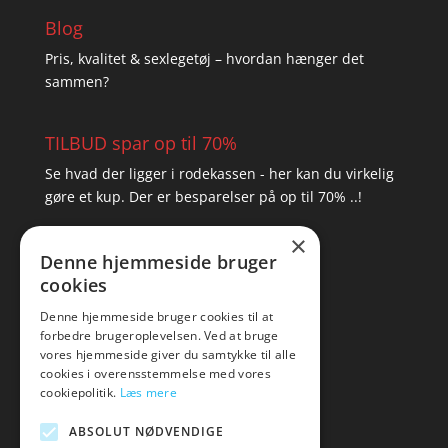
Blog
Pris, kvalitet & sexlegetøj – hvordan hænger det
sammen?
TILBUD spar op til 70%
Se hvad der ligger i rodekassen - her kan du virkelig
gøre et kup. Der er besparelser på op til 70% ..!
×
▸ Se tilbuddene her
Denne hjemmeside bruger
cookies
Artikel oversigt
Amare
Denne hjemmeside bruger cookies til at
forbedre brugeroplevelsen. Ved at bruge
Tlf: 7876 8672
vores hjemmeside giver du samtykke til alle
Mail:
hej@amare.dk
cookies i overensstemmelse med vores
cookiepolitik.
Læs mere
ABSOLUT NØDVENDIGE