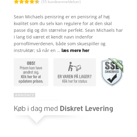
(
55
kundeanmeldelser)
Bedømt
som
4.4
Sean Michaels penisring er en penisring af høj
ud af 5
kvalitet som du selv kan regulere for at den skal
baseret
på
passe dig og din størrelse perfekt. Sean Michaels har
kundebedø
i lang tid været et kendt navn indenfor
mmelser
pornofilmverdenen, både som skuespiller og
instruktør; så når en …
læs mere her