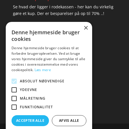
Se hvad der ligger i rodekassen - her kan du virkelig
gøre et kup. Der er besparelser på op til 70% ..!
×
▸ Se tilbuddene her
Denne hjemmeside bruger
cookies
Artikel oversigt
Amare
Denne hjemmeside bruger cookies til at
forbedre brugeroplevelsen. Ved at bruge
Tlf: 7876 8672
vores hjemmeside giver du samtykke til alle
Mail:
hej@amare.dk
cookies i overensstemmelse med vores
cookiepolitik.
Læs mere
ABSOLUT NØDVENDIGE
YDEEVNE
MÅLRETNING
FUNKTIONALITET
ACCEPTER ALLE
AFVIS ALLE