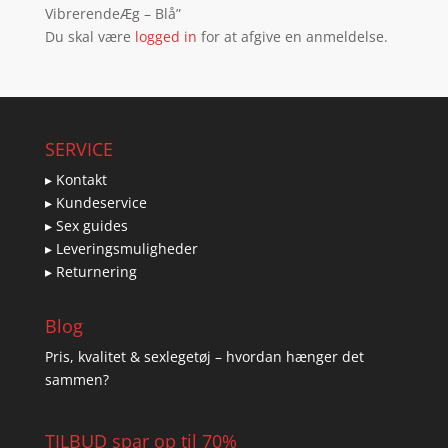
VibrerendeÆg – Blå”
Du skal være
logged in
for at afgive en anmeldelse.
SERVICE
▸ Kontakt
▸ Kundeservice
▸ Sex guides
▸ Leveringsmuligheder
▸ Returnering
Blog
Pris, kvalitet & sexlegetøj – hvordan hænger det
sammen?
TILBUD spar op til 70%