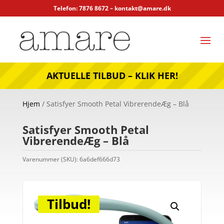
Telefon: 7876 8672 –
kontakt@amare.dk
AKTUELLE TILBUD – KLIK HER!
Hjem
/ Satisfyer Smooth Petal VibrerendeÆg – Blå
Satisfyer Smooth Petal
VibrerendeÆg – Blå
Varenummer (SKU):
6a6def666d73
Tilbud!