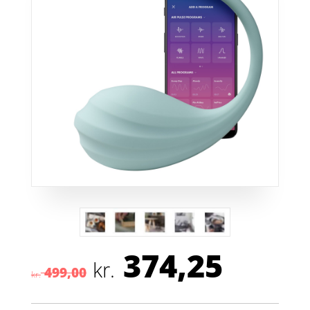
374,25
Den
Den
kr.
499,00
oprindelige
aktuel
kr.
pris
pris