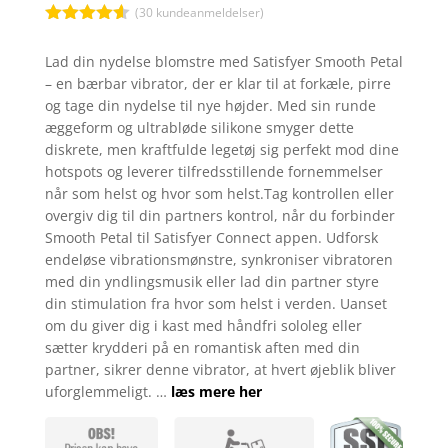
var:
er:
kr. 499,00.
kr. 374
(
30
kundeanmeldelser)
Bedømt
som
4.5
Lad din nydelse blomstre med Satisfyer Smooth Petal
ud af 5
– en bærbar vibrator, der er klar til at forkæle, pirre
baseret
på
og tage din nydelse til nye højder. Med sin runde
kundebedø
æggeform og ultrabløde silikone smyger dette
mmelser
diskrete, men kraftfulde legetøj sig perfekt mod dine
hotspots og leverer tilfredsstillende fornemmelser
når som helst og hvor som helst.Tag kontrollen eller
overgiv dig til din partners kontrol, når du forbinder
Smooth Petal til Satisfyer Connect appen. Udforsk
endeløse vibrationsmønstre, synkroniser vibratoren
med din yndlingsmusik eller lad din partner styre
din stimulation fra hvor som helst i verden. Uanset
om du giver dig i kast med håndfri sololeg eller
sætter krydderi på en romantisk aften med din
partner, sikrer denne vibrator, at hvert øjeblik bliver
uforglemmeligt. …
læs mere her