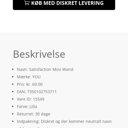
KØB MED DISKRET LEVERING
Beskrivelse
Navn: Satisfaction Mini Wand
Mærke: YOU
Pris: kr. 69.00
EAN: 7350102753711
Vare ID: 15549
Farve: Lilla
Returret: 30 dage
Indpakning: Diskret og der kommer neutralt navn