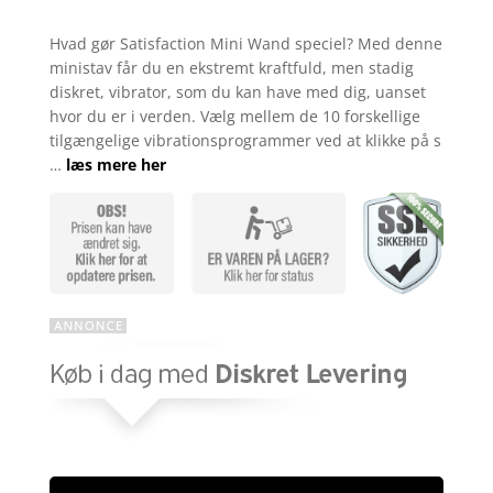
kr. 139,00.
kr. 79,00
Bedømt
som
4.4
Hvad gør Satisfaction Mini Wand speciel? Med denne
ud af 5
ministav får du en ekstremt kraftfuld, men stadig
baseret
på
diskret, vibrator, som du kan have med dig, uanset
kundebedø
hvor du er i verden. Vælg mellem de 10 forskellige
mmelser
tilgængelige vibrationsprogrammer ved at klikke på s
…
læs mere her