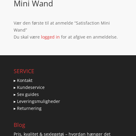
Mini Wand
Vær den første til at anmelde “Satisfaction Mini
Wand”
Du skal være
logged in
for at afgive en anmeldelse.
SERVICE
▸ Kontakt
▸ Kundeservice
▸ Sex guides
▸ Leveringsmuligheder
▸ Returnering
Blog
Pris, kvalitet & sexlegetøj – hvordan hænger det