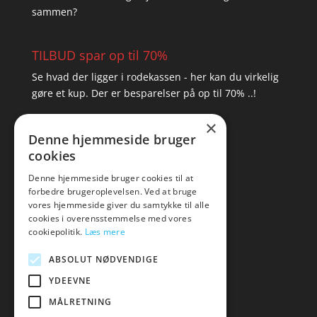
sammen?
TILBUD spar op til 70%
Se hvad der ligger i rodekassen - her kan du virkelig
gøre et kup. Der er besparelser på op til 70% ..!
×
▸ Se tilbuddene her
Denne hjemmeside bruger
cookies
Artikel oversigt
Amare
Denne hjemmeside bruger cookies til at
forbedre brugeroplevelsen. Ved at bruge
Tlf: 7876 8672
vores hjemmeside giver du samtykke til alle
Mail:
hej@amare.dk
cookies i overensstemmelse med vores
cookiepolitik.
Læs mere
ABSOLUT NØDVENDIGE
YDEEVNE
MÅLRETNING