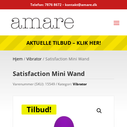
Telefon: 7876 8672 –
kontakt@amare.dk
AKTUELLE TILBUD – KLIK HER!
Hjem
/
Vibrator
/ Satisfaction Mini Wand
Satisfaction Mini Wand
Varenummer (SKU):
15549
Kategori:
Vibrator
Tilbud!