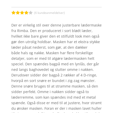
(
6
kundeanmeldelser)
Bedømt
som
3.9
Der er virkelig stil over denne justerbare lædermaske
ud af 5
fra Rimba. Den er produceret i sort blødt læder,
baseret
på
hvilket ikke bare giver den et stilfuldt look men også
kundebed
gør den utrolig holdbar. Masken har et ekstra stykke
ømmelse
r
læder påsat nederst, som gør, at den dækker
både hals og nakke. Masken har flere forskellige
detaljer, som er med til atgøre lædermasken helt
speciel. Den spændes bagpå med en lynlås, der går
ned langs baghovedet og slutter omme i nakken.
Derudover sidder der bagpå 2 rækker af 4 D-ringe,
hvorpå en sort snøre er bundet i zig-zag mønster.
Denne snøre bruges til at stramme masken, så den
sidder perfekt. Omme i nakken sidder også to
læderremme, som kan spændes ind med et metal
spænde. Også disse er med til at justere, hvor stramt
du ønsker masken. Foran er der i masken lavet huller