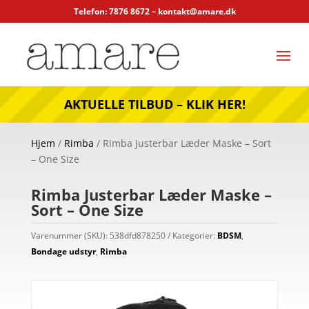
Telefon: 7876 8672 –
kontakt@amare.dk
AKTUELLE TILBUD – KLIK HER!
Hjem
/
Rimba
/ Rimba Justerbar Læder Maske – Sort
– One Size
Rimba Justerbar Læder Maske –
Sort – One Size
Varenummer (SKU):
538dfd878250
Kategorier:
BDSM
,
Bondage udstyr
,
Rimba