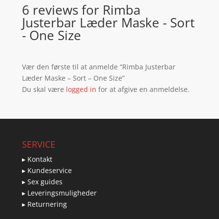
6 reviews for
Rimba
Justerbar Læder Maske - Sort
- One Size
Vær den første til at anmelde “Rimba Justerbar
Læder Maske – Sort – One Size”
Du skal være
logged in
for at afgive en anmeldelse.
SERVICE
▸ Kontakt
▸ Kundeservice
▸ Sex guides
▸ Leveringsmuligheder
▸ Returnering