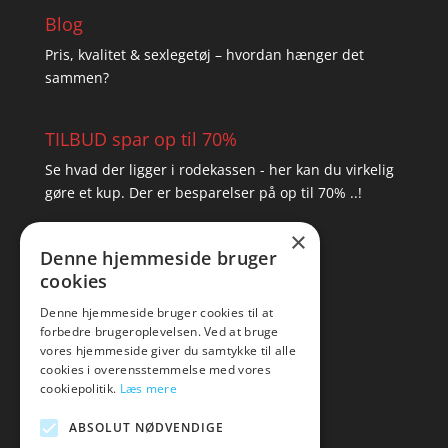
Blog
Pris, kvalitet & sexlegetøj – hvordan hænger det
sammen?
TILBUD spar op til 70%
Se hvad der ligger i rodekassen - her kan du virkelig
gøre et kup. Der er besparelser på op til 70% ..!
×
▸ Se tilbuddene her
Denne hjemmeside bruger
cookies
Artikel oversigt
Amare
Denne hjemmeside bruger cookies til at
forbedre brugeroplevelsen. Ved at bruge
Tlf: 7876 8672
vores hjemmeside giver du samtykke til alle
Mail:
hej@amare.dk
cookies i overensstemmelse med vores
cookiepolitik.
Læs mere
ABSOLUT NØDVENDIGE