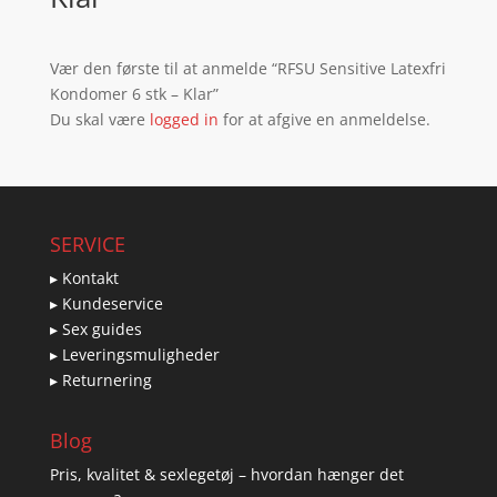
Vær den første til at anmelde “RFSU Sensitive Latexfri
Kondomer 6 stk – Klar”
Du skal være
logged in
for at afgive en anmeldelse.
SERVICE
▸ Kontakt
▸ Kundeservice
▸ Sex guides
▸ Leveringsmuligheder
▸ Returnering
Blog
Pris, kvalitet & sexlegetøj – hvordan hænger det