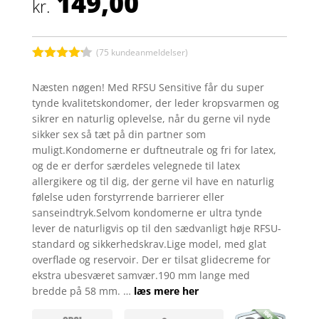
149,00
kr.
(
75
kundeanmeldelser)
Bedømt
som
4.1
Næsten nøgen! Med RFSU Sensitive får du super
ud af 5
tynde kvalitetskondomer, der leder kropsvarmen og
baseret
på
sikrer en naturlig oplevelse, når du gerne vil nyde
kundebedø
sikker sex så tæt på din partner som
mmelser
muligt.Kondomerne er duftneutrale og fri for latex,
og de er derfor særdeles velegnede til latex
allergikere og til dig, der gerne vil have en naturlig
følelse uden forstyrrende barrierer eller
sanseindtryk.Selvom kondomerne er ultra tynde
lever de naturligvis op til den sædvanligt høje RFSU-
standard og sikkerhedskrav.Lige model, med glat
overflade og reservoir. Der er tilsat glidecreme for
ekstra ubesværet samvær.190 mm lange med
bredde på 58 mm. …
læs mere her