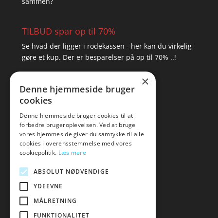
sammen?
TILBUD spar op til 70%
Se hvad der ligger i rodekassen - her kan du virkelig
gøre et kup. Der er besparelser på op til 70% ..!
×
▸ Se tilbuddene her
Denne hjemmeside bruger
cookies
Artikel oversigt
Amare
Denne hjemmeside bruger cookies til at
forbedre brugeroplevelsen. Ved at bruge
Tlf: 7876 8672
vores hjemmeside giver du samtykke til alle
Mail:
hej@amare.dk
cookies i overensstemmelse med vores
cookiepolitik.
Læs mere
ABSOLUT NØDVENDIGE
YDEEVNE
MÅLRETNING
FUNKTIONALITET