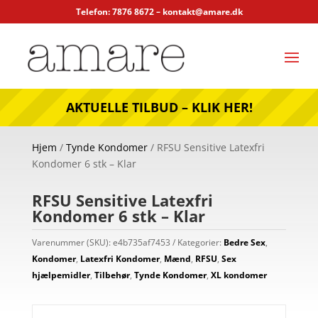
Telefon: 7876 8672 –
kontakt@amare.dk
AKTUELLE TILBUD – KLIK HER!
Hjem
/
Tynde Kondomer
/ RFSU Sensitive Latexfri
Kondomer 6 stk – Klar
RFSU Sensitive Latexfri
Kondomer 6 stk – Klar
Varenummer (SKU):
e4b735af7453
Kategorier:
Bedre Sex
,
Kondomer
,
Latexfri Kondomer
,
Mænd
,
RFSU
,
Sex
hjælpemidler
,
Tilbehør
,
Tynde Kondomer
,
XL kondomer