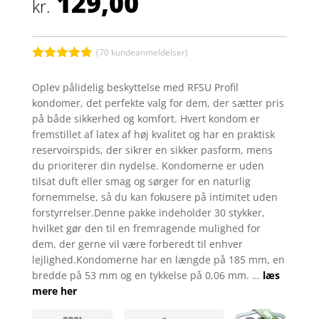
129,00
kr.
(
70
kundeanmeldelser)
Bedømt
som
4.8
Oplev pålidelig beskyttelse med RFSU Profil
ud af 5
kondomer, det perfekte valg for dem, der sætter pris
baseret på
kundebedøm
på både sikkerhed og komfort. Hvert kondom er
melser
fremstillet af latex af høj kvalitet og har en praktisk
reservoirspids, der sikrer en sikker pasform, mens
du prioriterer din nydelse. Kondomerne er uden
tilsat duft eller smag og sørger for en naturlig
fornemmelse, så du kan fokusere på intimitet uden
forstyrrelser.Denne pakke indeholder 30 stykker,
hvilket gør den til en fremragende mulighed for
dem, der gerne vil være forberedt til enhver
lejlighed.Kondomerne har en længde på 185 mm, en
bredde på 53 mm og en tykkelse på 0,06 mm. …
læs
mere her