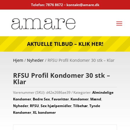
Telefon: 7876 8672 –
kontakt@amare.dk
AKTUELLE TILBUD – KLIK HER!
Hjem
/
Nyheder
/ RFSU Profil Kondomer 30 stk – Klar
RFSU Profil Kondomer 30 stk –
Klar
Varenummer (SKU):
d42e2686ae39
Kategorier:
Almindelige
Kondomer
,
Bedre Sex
,
Favoritter
,
Kondomer
,
Mænd
,
Nyheder
,
RFSU
,
Sex hjælpemidler
,
Tilbehør
,
Tynde
Kondomer
,
XL kondomer