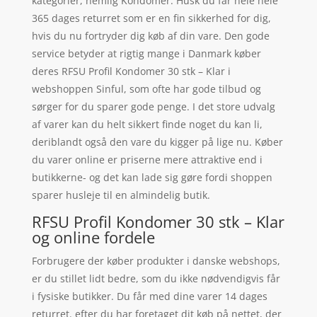
kategorier, nemlig Kondomer. Husk du får hele hele
365 dages returret som er en fin sikkerhed for dig,
hvis du nu fortryder dig køb af din vare. Den gode
service betyder at rigtig mange i Danmark køber
deres RFSU Profil Kondomer 30 stk – Klar i
webshoppen Sinful, som ofte har gode tilbud og
sørger for du sparer gode penge. I det store udvalg
af varer kan du helt sikkert finde noget du kan li,
deriblandt også den vare du kigger på lige nu. Køber
du varer online er priserne mere attraktive end i
butikkerne- og det kan lade sig gøre fordi shoppen
sparer husleje til en almindelig butik.
RFSU Profil Kondomer 30 stk – Klar
og online fordele
Forbrugere der køber produkter i danske webshops,
er du stillet lidt bedre, som du ikke nødvendigvis får
i fysiske butikker. Du får med dine varer 14 dages
returret. efter du har foretaget dit køb på nettet, der