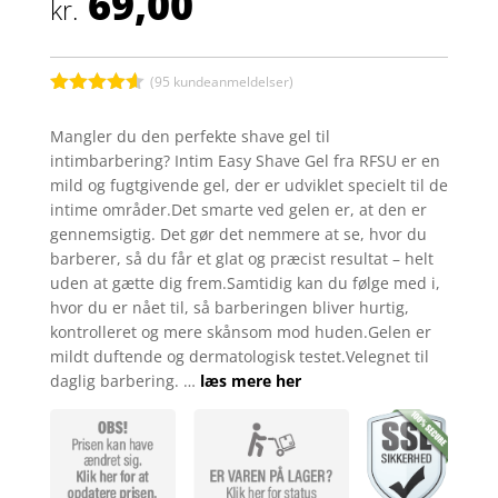
69,00
kr.
(
95
kundeanmeldelser)
Bedømt
som
4.5
Mangler du den perfekte shave gel til
ud af 5
intimbarbering? Intim Easy Shave Gel fra RFSU er en
baseret
på
mild og fugtgivende gel, der er udviklet specielt til de
kundebedø
intime områder.Det smarte ved gelen er, at den er
mmelser
gennemsigtig. Det gør det nemmere at se, hvor du
barberer, så du får et glat og præcist resultat – helt
uden at gætte dig frem.Samtidig kan du følge med i,
hvor du er nået til, så barberingen bliver hurtig,
kontrolleret og mere skånsom mod huden.Gelen er
mildt duftende og dermatologisk testet.Velegnet til
daglig barbering. …
læs mere her