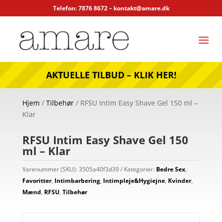
Telefon: 7876 8672 –
kontakt@amare.dk
AKTUELLE TILBUD – KLIK HER!
Hjem
/
Tilbehør
/ RFSU Intim Easy Shave Gel 150 ml –
Klar
RFSU Intim Easy Shave Gel 150
ml – Klar
Varenummer (SKU):
3505a40f3d39
Kategorier:
Bedre Sex
,
Favoritter
,
Intimbarbering
,
Intimpleje&Hygiejne
,
Kvinder
,
Mænd
,
RFSU
,
Tilbehør