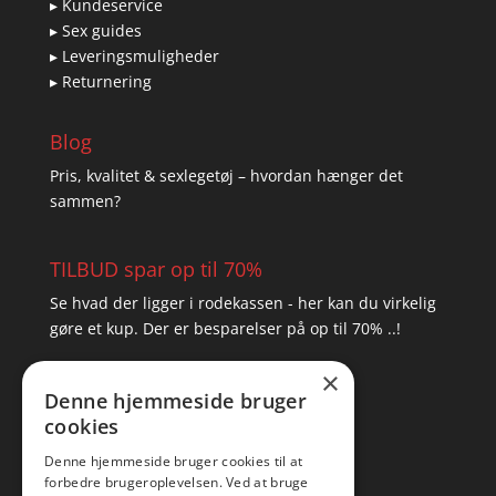
▸ Kundeservice
▸ Sex guides
▸ Leveringsmuligheder
▸ Returnering
Blog
Pris, kvalitet & sexlegetøj – hvordan hænger det
sammen?
TILBUD spar op til 70%
Se hvad der ligger i rodekassen - her kan du virkelig
gøre et kup. Der er besparelser på op til 70% ..!
×
▸ Se tilbuddene her
Denne hjemmeside bruger
cookies
Artikel oversigt
Amare
Denne hjemmeside bruger cookies til at
forbedre brugeroplevelsen. Ved at bruge
Tlf: 7876 8672