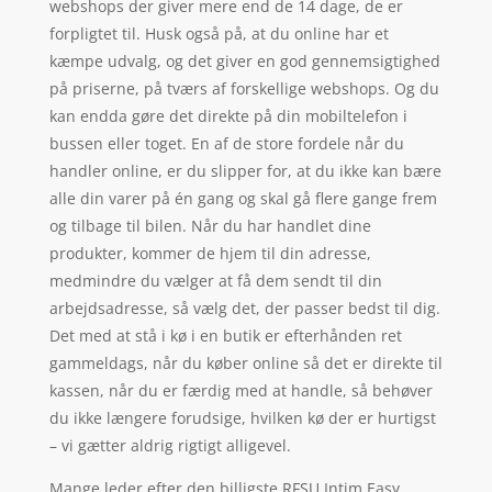
webshops der giver mere end de 14 dage, de er
forpligtet til. Husk også på, at du online har et
kæmpe udvalg, og det giver en god gennemsigtighed
på priserne, på tværs af forskellige webshops. Og du
kan endda gøre det direkte på din mobiltelefon i
bussen eller toget. En af de store fordele når du
handler online, er du slipper for, at du ikke kan bære
alle din varer på én gang og skal gå flere gange frem
og tilbage til bilen. Når du har handlet dine
produkter, kommer de hjem til din adresse,
medmindre du vælger at få dem sendt til din
arbejdsadresse, så vælg det, der passer bedst til dig.
Det med at stå i kø i en butik er efterhånden ret
gammeldags, når du køber online så det er direkte til
kassen, når du er færdig med at handle, så behøver
du ikke længere forudsige, hvilken kø der er hurtigst
– vi gætter aldrig rigtigt alligevel.
Mange leder efter den billigste RFSU Intim Easy