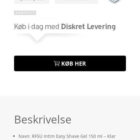
KØB HER
Beskrivelse
Navn: RFSU Intim Easy Shave Gel 150 ml – Klar