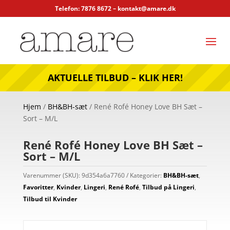
Telefon: 7876 8672 –
kontakt@amare.dk
AKTUELLE TILBUD – KLIK HER!
Hjem
/
BH&BH-sæt
/ René Rofé Honey Love BH Sæt –
Sort – M/L
René Rofé Honey Love BH Sæt –
Sort – M/L
Varenummer (SKU):
9d354a6a7760
Kategorier:
BH&BH-sæt
,
Favoritter
,
Kvinder
,
Lingeri
,
René Rofé
,
Tilbud på Lingeri
,
Tilbud til Kvinder