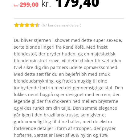
179,40
Den
Den
kr.
299,00
oprindelige
aktuel
kr.
pris
pris
var:
er:
kr. 299,00.
kr. 179
(
67
kundeanmeldelser)
Bedømt
som
4.4
Du bliver stjernen i showet med dette super sexede,
ud af 5
sorte blonde lingeri fra René Rofé. Med frækt
baseret
på
blondestof, der pryder huden, og en majestætisk
kundebedø
blondemønstret krave, vil dette choker bh-sæt uden
mmelser
tvivl sikre dig din partners udelte opmærksomhed!
Med dette sæt får du en bøjlefri bh med smuk
blondeudsmykning, og frækt smugkig til dine
indbydende fortrin med det gennemsigtige stof. Den
lukkes nemt bagpå og er designet med en rem, der
legende glider fra chokeren ned mellem brysterne
og vikles rundt om din talje. Den samme elegance
går igen i den brazilians trusse, som giver et
guddommeligt kig til dine baller, med de ekstra
forførende detaljer i form af stropper, der pryder
hofterne. Sættet er lavet af 90% nylon og 10%