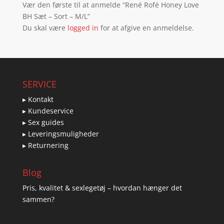
Vær den første til at anmelde “René Rofé Honey Love
BH Sæt – Sort – M/L”
Du skal være
logged in
for at afgive en anmeldelse.
SERVICE
▸ Kontakt
▸ Kundeservice
▸ Sex guides
▸ Leveringsmuligheder
▸ Returnering
Blog
Pris, kvalitet & sexlegetøj – hvordan hænger det
sammen?