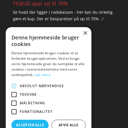
TILBUD spar op til 70%
Se hvad der ligger i rodekassen - her kan du virkelig
gøre et kup. Der er besparelser på op til 70% ..!
×
▸ Se tilbuddene her
Denne hjemmeside bruger
cookies
Artikel oversigt
Amare
Denne hjemmeside bruger cookies til at
forbedre brugeroplevelsen. Ved at bruge
Tlf: 7876 8672
vores hjemmeside giver du samtykke til alle
Mail:
hej@amare.dk
cookies i overensstemmelse med vores
cookiepolitik.
Læs mere
ABSOLUT NØDVENDIGE
YDEEVNE
MÅLRETNING
FUNKTIONALITET
ACCEPTER ALLE
AFVIS ALLE