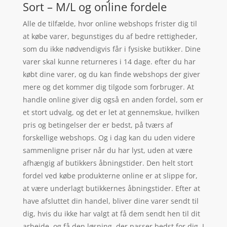
Sort – M/L og online fordele
Alle de tilfælde, hvor online webshops frister dig til
at købe varer, begunstiges du af bedre rettigheder,
som du ikke nødvendigvis får i fysiske butikker. Dine
varer skal kunne returneres i 14 dage. efter du har
købt dine varer, og du kan finde webshops der giver
mere og det kommer dig tilgode som forbruger. At
handle online giver dig også en anden fordel, som er
et stort udvalg, og det er let at gennemskue, hvilken
pris og betingelser der er bedst, på tværs af
forskellige webshops. Og i dag kan du uden videre
sammenligne priser når du har lyst, uden at være
afhængig af butikkers åbningstider. Den helt stort
fordel ved købe produkterne online er at slippe for,
at være underlagt butikkernes åbningstider. Efter at
have afsluttet din handel, bliver dine varer sendt til
dig, hvis du ikke har valgt at få dem sendt hen til dit
arbejde, og få den løsning, der passer bedst for dig. I