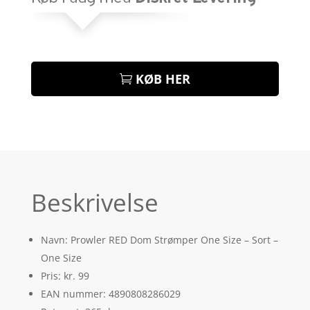
KØB HER
Beskrivelse
Navn: Prowler RED Dom Strømper One Size – Sort –
One Size
Pris: kr. 99
EAN nummer: 4890808286029