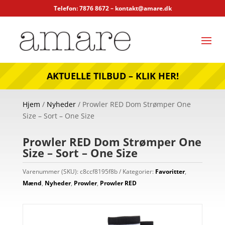
Telefon: 7876 8672 –
kontakt@amare.dk
AKTUELLE TILBUD – KLIK HER!
Hjem
/
Nyheder
/ Prowler RED Dom Strømper One
Size – Sort – One Size
Prowler RED Dom Strømper One
Size – Sort – One Size
Varenummer (SKU):
c8ccf8195f8b
Kategorier:
Favoritter
,
Mænd
,
Nyheder
,
Prowler
,
Prowler RED