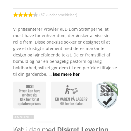
(
67
kundeanmeldelser)
Bedømt
som
4.1
Vi præsenterer Prowler RED Dom Strømperne, et
ud af 5
must-have for enhver dom, der ønsker at vise sin
baseret
på
rolle frem. Disse one-size sokker er designet til at
kundebedø
give et dristigt statement med deres markante
mmelser
design og iøjnefaldende tekst. De er fremstillet af
bomuld og har en behagelig pasform og lang
holdbarhed,hvilket gør dem til den perfekte tilføjelse
til din garderobe. …
læs mere her