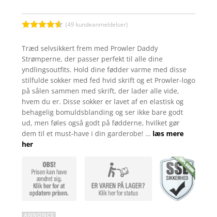
(
49
kundeanmeldelser)
Bedømt
som
4.5
Træd selvsikkert frem med Prowler Daddy
ud af 5
Strømperne, der passer perfekt til alle dine
baseret
på
yndlingsoutfits. Hold dine fødder varme med disse
kundebedø
stilfulde sokker med fed hvid skrift og et Prowler-logo
mmelser
på sålen sammen med skrift, der lader alle vide,
hvem du er. Disse sokker er lavet af en elastisk og
behagelig bomuldsblanding og ser ikke bare godt
ud, men føles også godt på fødderne, hvilket gør
dem til et must-have i din garderobe! …
læs mere
her