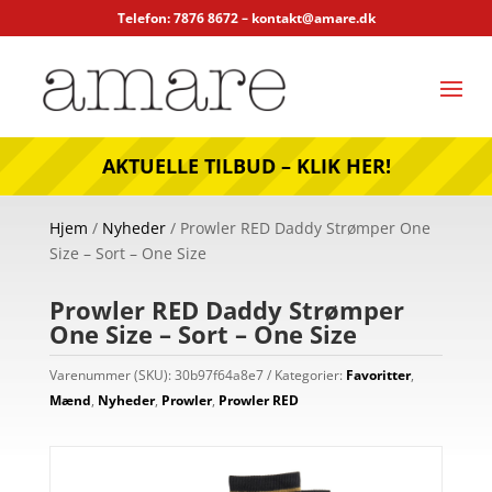
Telefon: 7876 8672 –
kontakt@amare.dk
AKTUELLE TILBUD – KLIK HER!
Hjem
/
Nyheder
/ Prowler RED Daddy Strømper One
Size – Sort – One Size
Prowler RED Daddy Strømper
One Size – Sort – One Size
Varenummer (SKU):
30b97f64a8e7
Kategorier:
Favoritter
,
Mænd
,
Nyheder
,
Prowler
,
Prowler RED