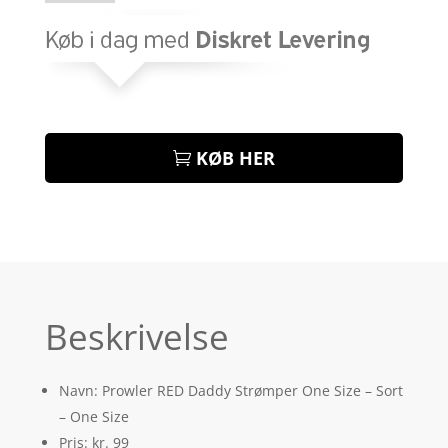
KØB HER
Beskrivelse
Navn: Prowler RED Daddy Strømper One Size – Sort
– One Size
Pris: kr. 99