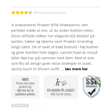
(
80
kundeanmeldelser)
Bedømt
som
4.3
Vi præsenterer Prowler BTM Strømperne, den
ud af 5
perfekte måde at vise, at du elsker bottom-rollen.
baseret
på
Disse stilfulde sokker har elegante blå detaljer på
kundebedø
kanten, hælen og tæerne samt Prowler-branding
mmelser
langs sålen. De er lavet af blød bomuld i høj kvalitet
og giver komfort hele dagen, uanset hvad du harpå
(eller ikke har på) sammen med dem. Med et one-
size-fits-all design giver disse strømper et sexet,
sporty touch til ethvert outfit. …
læs mere her