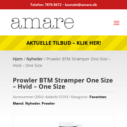
Telefon: 7876 8672 –
kontakt@amare.dk
AKTUELLE TILBUD – KLIK HER!
Hjem
/
Nyheder
/ Prowler BTM Strømper One Size –
Hvid – One Size
Prowler BTM Strømper One Size
– Hvid – One Size
Varenummer (SKU):
4abbc6c10163
Kategorier:
Favoritter
,
Mænd
,
Nyheder
,
Prowler