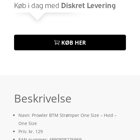
KØB HER
Beskrivelse
Navn: Prowler BTM Strømper One Size – Hvid –
One Size
Pris: kr. 129
EAN nummer: 4890808276969