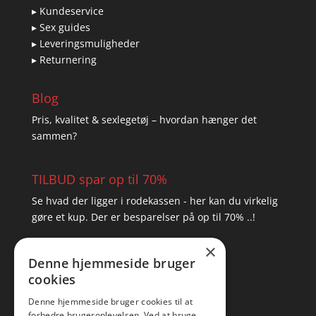
▸ Kundeservice
▸ Sex guides
▸ Leveringsmuligheder
▸ Returnering
Blog
Pris, kvalitet & sexlegetøj – hvordan hænger det
sammen?
TILBUD spar op til 70%
Se hvad der ligger i rodekassen - her kan du virkelig
gøre et kup. Der er besparelser på op til 70% ..!
×
▸ Se tilbuddene her
Denne hjemmeside bruger
cookies
Artikel oversigt
Amare
Denne hjemmeside bruger cookies til at
forbedre brugeroplevelsen. Ved at bruge
Tlf: 7876 8672