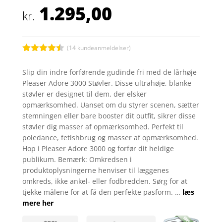
1.295,00
kr.
(
14
kundeanmeldelser)
Bedømt
som
4.4
Slip din indre forførende gudinde fri med de lårhøje
ud af 5
Pleaser Adore 3000 Støvler. Disse ultrahøje, blanke
baseret
på
støvler er designet til dem, der elsker
kundebedø
opmærksomhed. Uanset om du styrer scenen, sætter
mmelser
stemningen eller bare booster dit outfit, sikrer disse
støvler dig masser af opmærksomhed. Perfekt til
poledance, fetishbrug og masser af opmærksomhed.
Hop i Pleaser Adore 3000 og forfør dit heldige
publikum. Bemærk: Omkredsen i
produktoplysningerne henviser til læggenes
omkreds, ikke ankel- eller fodbredden. Sørg for at
tjekke målene for at få den perfekte pasform. …
læs
mere her