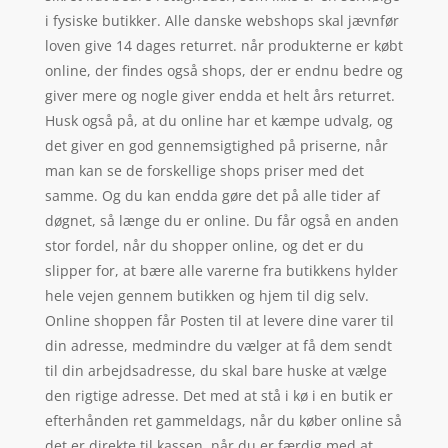
i fysiske butikker. Alle danske webshops skal jævnfør
loven give 14 dages returret. når produkterne er købt
online, der findes også shops, der er endnu bedre og
giver mere og nogle giver endda et helt års returret.
Husk også på, at du online har et kæmpe udvalg, og
det giver en god gennemsigtighed på priserne, når
man kan se de forskellige shops priser med det
samme. Og du kan endda gøre det på alle tider af
døgnet, så længe du er online. Du får også en anden
stor fordel, når du shopper online, og det er du
slipper for, at bære alle varerne fra butikkens hylder
hele vejen gennem butikken og hjem til dig selv.
Online shoppen får Posten til at levere dine varer til
din adresse, medmindre du vælger at få dem sendt
til din arbejdsadresse, du skal bare huske at vælge
den rigtige adresse. Det med at stå i kø i en butik er
efterhånden ret gammeldags, når du køber online så
det er direkte til kassen, når du er færdig med at