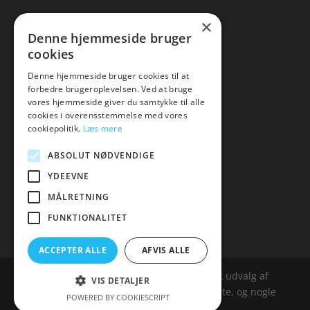
×
▸ Se tilbuddene her
Denne hjemmeside bruger
cookies
Artikel oversigt
Amare
Denne hjemmeside bruger cookies til at
forbedre brugeroplevelsen. Ved at bruge
Tlf: 7876 8672
vores hjemmeside giver du samtykke til alle
Mail:
hej@amare.dk
cookies i overensstemmelse med vores
cookiepolitik.
Læs mere
ABSOLUT NØDVENDIGE
YDEEVNE
MÅLRETNING
FUNKTIONALITET
ACCEPTER ALLE
AFVIS ALLE
Amare.dk er siden, der samler et bredt udvalg af
VIS DETALJER
spændende varer. Siden er et affailiatesite, og nogle
POWERED BY COOKIESCRIPT
links kan være affialitelinks.