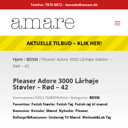
Telefon: 7876 8672 –
kontakt@amare.dk
AKTUELLE TILBUD – KLIK HER!
Hjem
/
BDSM
/ Pleaser Adore 3000 Lårhøje Støvler –
Rød – 42
Pleaser Adore 3000 Lårhøje
Støvler – Rød – 42
Varenummer (SKU):
f3d8459e9cce
Kategorier:
BDSM
,
Favoritter
,
Fetish Støvler
,
Fetish Tøj
,
Fetish tøj til mænd
,
Kostumer
,
Kvinder
,
Mænd
,
Nyheder
,
Pleaser
,
Rollespil&Kostumer
,
Undertøj Til Mænd
,
Wetlook&Lak Tøj