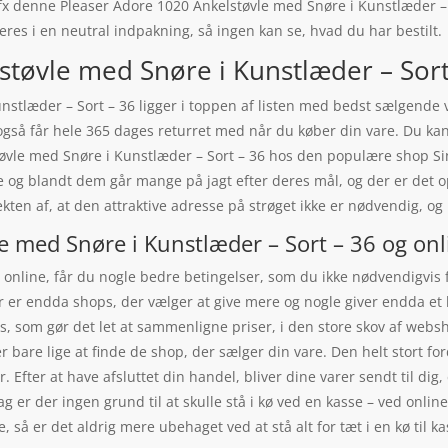
 fx denne Pleaser Adore 1020 Ankelstøvle med Snøre i Kunstlæder – 
eres i en neutral indpakning, så ingen kan se, hvad du har bestilt.
tøvle med Snøre i Kunstlæder – Sort –
nstlæder – Sort – 36 ligger i toppen af listen med bedst sælgende 
også får hele 365 dages returret med når du køber din vare. Du kan
tøvle med Snøre i Kunstlæder – Sort – 36 hos den populære shop Sin
 og blandt dem går mange på jagt efter deres mål, og der er det op
ekten af, at den attraktive adresse på strøget ikke er nødvendig, 
e med Snøre i Kunstlæder – Sort – 36 og onl
online, får du nogle bedre betingelser, som du ikke nødvendigvis få
er er endda shops, der vælger at give mere og nogle giver endda et 
ops, som gør det let at sammenligne priser, i den store skov af web
 bare lige at finde de shop, der sælger din vare. Den helt stort fo
 Efter at have afsluttet din handel, bliver dine varer sendt til dig, 
ag er der ingen grund til at skulle stå i kø ved en kasse – ved onlin
så er det aldrig mere ubehaget ved at stå alt for tæt i en kø til k