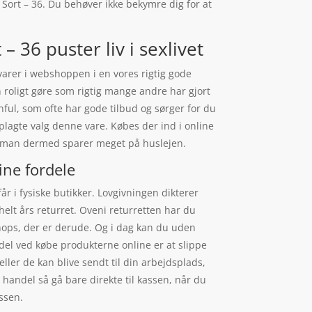
Sort – 36. Du behøver ikke bekymre dig for at
 36 puster liv i sexlivet
varer i webshoppen i en vores rigtig gode
 roligt gøre som rigtig mange andre har gjort
ful, som ofte har gode tilbud og sørger for du
lagte valg denne vare. Købes der ind i online
og man dermed sparer meget på huslejen.
ine fordele
r i fysiske butikker. Lovgivningen dikterer
helt års returret. Oveni returretten har du
shops, der er derude. Og i dag kan du uden
rdel ved købe produkterne online er at slippe
eller de kan blive sendt til din arbejdsplads,
e handel så gå bare direkte til kassen, når du
assen.