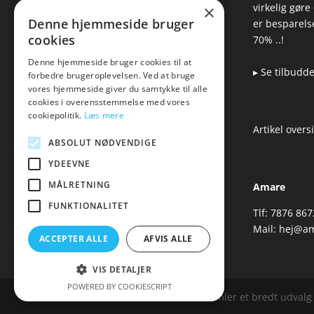
virkelig gøre
×
▸ Leveringsmuligheder
Denne hjemmeside bruger
er besparelse
▸ Returnering
cookies
70% ..!
Denne hjemmeside bruger cookies til at
▸ Se tilbudd
forbedre brugeroplevelsen. Ved at bruge
Blog
vores hjemmeside giver du samtykke til alle
cookies i overensstemmelse med vores
Pris, kvalitet & sexlegetøj
cookiepolitik.
Læs mere
– hvordan hænger det
Artikel overs
sammen?
ABSOLUT NØDVENDIGE
YDEEVNE
MÅLRETNING
Amare
FUNKTIONALITET
Tlf: 7876 867
Mail:
hej@am
ACCEPTER ALLE
AFVIS ALLE
VIS DETALJER
POWERED BY COOKIESCRIPT
Amare.dk er siden, der samler et bredt udvalg a