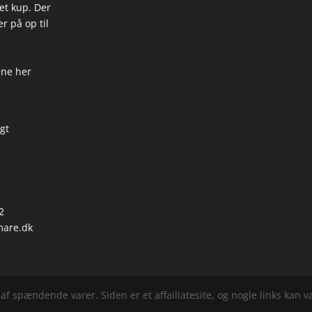
 et kup. Der
r på op til
ene her
igt
2
are.dk
f spændende varer. Siden er et affailiatesite, og nogle links kan vær