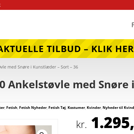
k
AKTUELLE TILBUD – KLIK HER
vle med Snøre i Kunstlæder – Sort – 36
0 Ankelstøvle med Snøre 
ter
,
Fetish
,
Fetish Nyheder
,
Fetish Tøj
,
Kostumer
,
Kvinder
,
Nyheder til Kvin
1.295
kr.