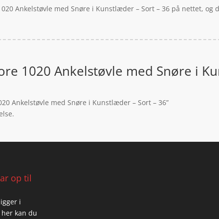
1020 Ankelstøvle med Snøre i Kunstlæder – Sort – 36 på nettet, og 
ore 1020 Ankelstøvle med Snøre i Kun
020 Ankelstøvle med Snøre i Kunstlæder – Sort – 36”
else.
r op til
igger i
 her kan du