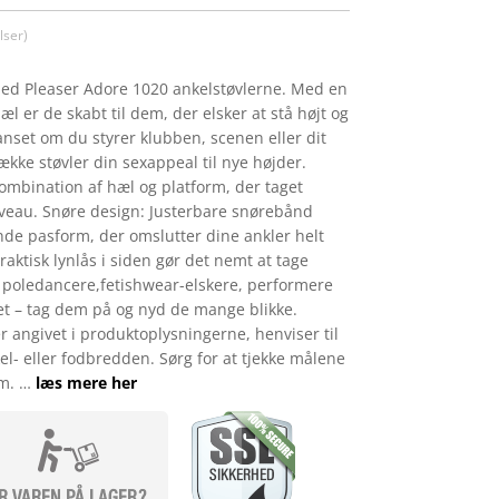
ser)
med Pleaser Adore 1020 ankelstøvlerne. Med en
æl er de skabt til dem, der elsker at stå højt og
Uanset om du styrer klubben, scenen eller dit
kke støvler din sexappeal til nye højder.
 kombination af hæl og platform, der taget
niveau. Snøre design: Justerbare snørebånd
nde pasform, der omslutter dine ankler helt
raktisk lynlås i siden gør det nemt at tage
il poledancere,fetishwear-elskere, performere
set – tag dem på og nyd de mange blikke.
angivet i produktoplysningerne, henviser til
el- eller fodbredden. Sørg for at tjekke målene
rm. …
læs mere her