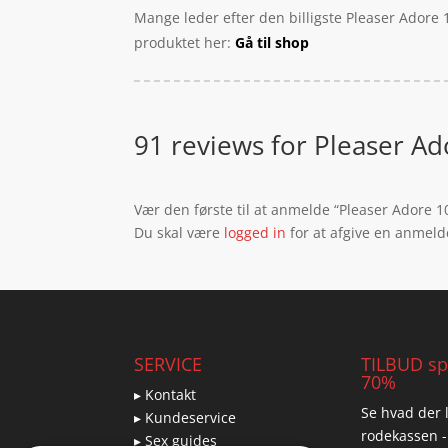
Mange leder efter den billigste Pleaser Adore 
produktet her:
Gå til shop
91 reviews for
Pleaser Ad
Vær den første til at anmelde “Pleaser Adore 1
Du skal være
logged in
for at afgive en anmeld
SERVICE
TILBUD spa
70%
▸ Kontakt
Se hvad der l
▸ Kundeservice
rodekassen -
▸ Sex guides