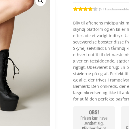
(
91
kundeanmeldel
Bedømt
som
4.1
Bliv til aftenens midtpunkt 
ud af 5
skyhøj platform og en killer h
baseret
på
efterlade et varigt indtryk. 
kundebedø
soveværelse booster disse fræ
mmelser
Skyhøj selvtillid: En tårnhøj
ethvert outfit til det næste 
giver en tætsiddende, støtte
rigtigt. Ubesværet brug: En p
støvlerne på og af. Perfekt t
og alle, der trives i rampely
Bemærk: Den omkreds, der er 
lægomkredsen og ikke til ank
for at få den perfekte pasfo