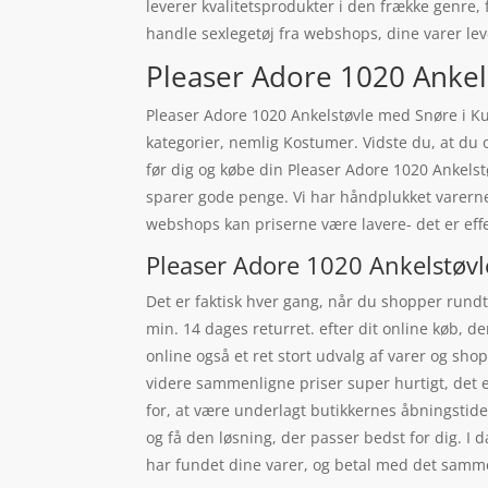
leverer kvalitetsprodukter i den frække genre,
handle sexlegetøj fra webshops, dine varer lev
Pleaser Adore 1020 Ankels
Pleaser Adore 1020 Ankelstøvle med Snøre i Ku
kategorier, nemlig Kostumer. Vidste du, at du 
før dig og købe din Pleaser Adore 1020 Ankels
sparer gode penge. Vi har håndplukket varerne
webshops kan priserne være lavere- det er eff
Pleaser Adore 1020 Ankelstøvl
Det er faktisk hver gang, når du shopper rundt 
min. 14 dages returret. efter dit online køb, d
online også et ret stort udvalg af varer og sh
videre sammenligne priser super hurtigt, det er
for, at være underlagt butikkernes åbningstider.
og få den løsning, der passer bedst for dig. I d
har fundet dine varer, og betal med det samme, 