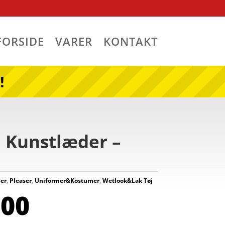
FORSIDE
VARER
KONTAKT
!
i Kunstlæder –
der
,
Pleaser
,
Uniformer&Kostumer
,
Wetlook&Lak Tøj
,00