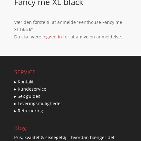
Fancy me XL black
Vær den første til at anmelde “Penthouse Fancy me
XL black”
Du skal være
logged in
for at afgive en anmeldelse.
SERVICE
▸ Kontakt
▸ Kundeservice
▸ Sex guides
▸ Leveringsmuligheder
▸ Returnering
Blog
Pris, kvalitet & sexlegetøj – hvordan hænger det