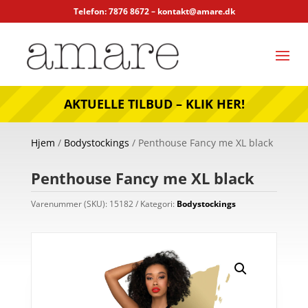
Telefon: 7876 8672 –
kontakt@amare.dk
AKTUELLE TILBUD – KLIK HER!
Hjem
/
Bodystockings
/ Penthouse Fancy me XL black
Penthouse Fancy me XL black
Varenummer (SKU):
15182
Kategori:
Bodystockings