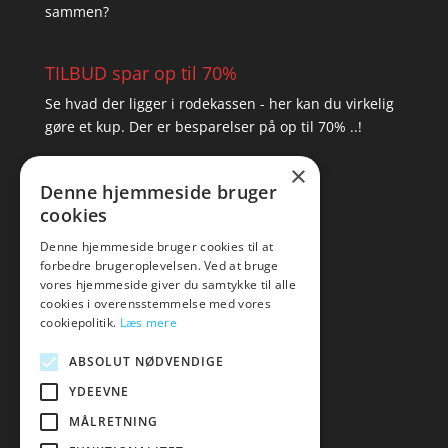
sammen?
TILBUD spar op til 70%
Se hvad der ligger i rodekassen - her kan du virkelig
gøre et kup. Der er besparelser på op til 70% ..!
×
▸ Se tilbuddene her
Denne hjemmeside bruger
cookies
Artikel oversigt
Amare
Denne hjemmeside bruger cookies til at
forbedre brugeroplevelsen. Ved at bruge
Tlf: 7876 8672
vores hjemmeside giver du samtykke til alle
Mail:
hej@amare.dk
cookies i overensstemmelse med vores
cookiepolitik.
Læs mere
ABSOLUT NØDVENDIGE
YDEEVNE
MÅLRETNING