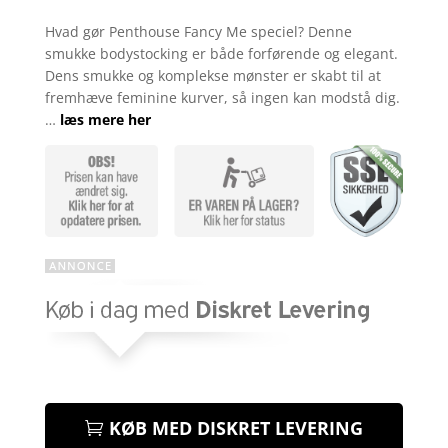
Bedømt
som
4.8
Hvad gør Penthouse Fancy Me speciel? Denne
ud af 5
smukke bodystocking er både forførende og elegant.
baseret på
kundebedøm
Dens smukke og komplekse mønster er skabt til at
melser
fremhæve feminine kurver, så ingen kan modstå dig.
…
læs mere her
KØB MED DISKRET LEVERING