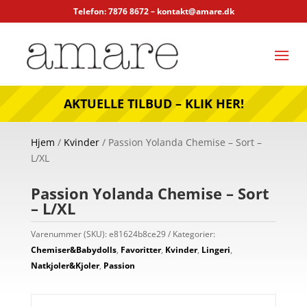
Telefon: 7876 8672 –
kontakt@amare.dk
AKTUELLE TILBUD – KLIK HER!
Hjem
/
Kvinder
/ Passion Yolanda Chemise – Sort –
L/XL
Passion Yolanda Chemise – Sort
– L/XL
Varenummer (SKU):
e81624b8ce29
Kategorier:
Chemiser&Babydolls
,
Favoritter
,
Kvinder
,
Lingeri
,
Natkjoler&Kjoler
,
Passion