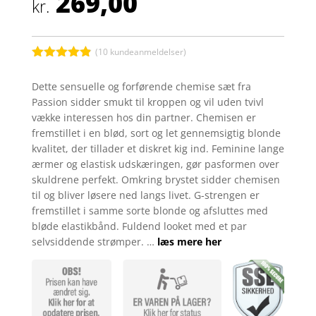
269,00
kr.
(
10
kundeanmeldelser)
Bedømt
som
4.8
Dette sensuelle og forførende chemise sæt fra
ud af 5
Passion sidder smukt til kroppen og vil uden tvivl
baseret på
kundebedøm
vække interessen hos din partner. Chemisen er
melser
fremstillet i en blød, sort og let gennemsigtig blonde
kvalitet, der tillader et diskret kig ind. Feminine lange
ærmer og elastisk udskæringen, gør pasformen over
skuldrene perfekt. Omkring brystet sidder chemisen
til og bliver løsere ned langs livet. G-strengen er
fremstillet i samme sorte blonde og afsluttes med
bløde elastikbånd. Fuldend looket med et par
selvsiddende strømper. …
læs mere her