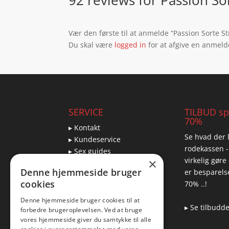
92 reviews for
Passion So
Vær den første til at anmelde “Passion Sorte S
Du skal være
logged in
for at afgive en anmeld
SERVICE
TILBUD spa
70%
▸ Kontakt
Se hvad der l
▸ Kundeservice
rodekassen -
▸ Sex guides
virkelig gøre
×
▸ Leveringsmuligheder
Denne hjemmeside bruger
er besparelse
▸ Returnering
cookies
70% ..!
Denne hjemmeside bruger cookies til at
▸ Se tilbudd
forbedre brugeroplevelsen. Ved at bruge
Blog
vores hjemmeside giver du samtykke til alle