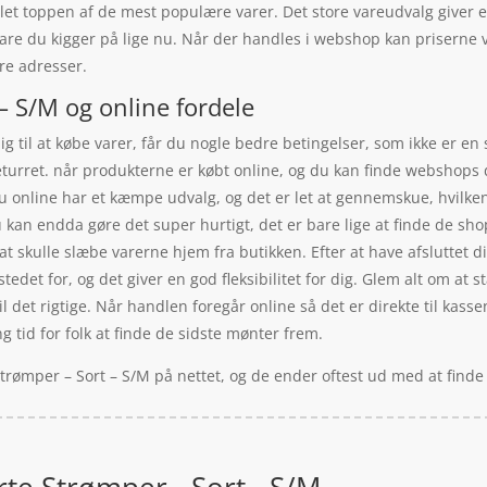
let toppen af de mest populære varer. Det store vareudvalg giver e
are du kigger på lige nu. Når der handles i webshop kan priserne v
yre adresser.
– S/M og online fordele
ig til at købe varer, får du nogle bedre betingelser, som ikke er en 
turret. når produkterne er købt online, og du kan finde webshops de
u online har et kæmpe udvalg, og det er let at gennemskue, hvilken
an endda gøre det super hurtigt, det er bare lige at finde de sho
t skulle slæbe varerne hjem fra butikken. Efter at have afsluttet din
edet for, og det giver en god fleksibilitet for dig. Glem alt om at st
til det rigtige. Når handlen foregår online så det er direkte til kas
ng tid for folk at finde de sidste mønter frem.
Strømper – Sort – S/M på nettet, og de ender oftest ud med at finde