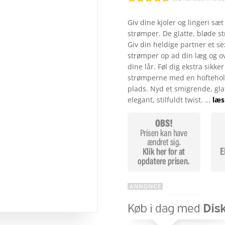
Bedømt
som
4.5
Giv dine kjoler og lingeri sæt
ud af 5
strømper. De glatte, bløde st
baseret
på
Giv din heldige partner et 
kundebedø
strømper op ad din læg og ov
mmelser
dine lår. Føl dig ekstra sikk
strømperne med en hoftehold
plads. Nyd et smigrende, glat
elegant, stilfuldt twist. …
læs