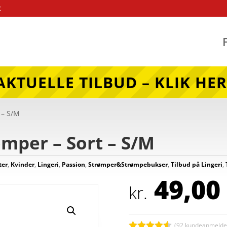
k
AKTUELLE TILBUD – KLIK HER
 – S/M
ømper – Sort – S/M
ter
,
Kvinder
,
Lingeri
,
Passion
,
Strømper&Strømpebukser
,
Tilbud på Lingeri
,
49,00
kr.
(
92
kundeanmeldel