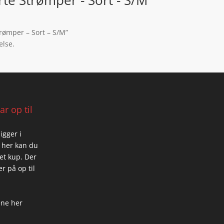
rte Strømper - Sort - S/M
trømper – Sort – S/M”
else.
r op til
igger i
 her kan du
 et kup. Der
r på op til
ene her