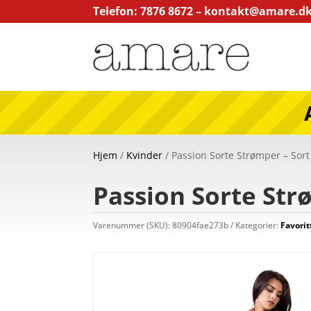
Telefon: 7876 8672 –
kontakt@amare.d
Hjem
/
Kvinder
/ Passion Sorte Strømper – Sort
Passion Sorte Str
Varenummer (SKU):
80904fae273b
Kategorier:
Favorit