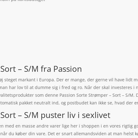
Sort – S/M fra Passion
tøj steget markant i Europa. Der er mange, der gerne vil have lidt me
n har lov til at dumme sig i fred og ro. Når der skal investeres i n
alitetsprodukter som denne Passion Sorte Strømper – Sort – S/M. 
utomatisk pakket neutralt ind, og postbudet kan ikke se, hvad der er
ort – S/M puster liv i sexlivet
 med en masse andre varer lige her i shoppen i en vores rigtig go
 når du køber din vare. Det er snart allemandsviden at man helst k