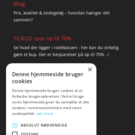
Blog
Pris, kvalitet & sexlegetøj – hvordan hænger det
sammen?
TILBUD spar op til 70%
Se hvad der ligger i rodekassen - her kan du virkelig
gøre et kup. Der er besparelser på op til 70% ..!
×
▸ Se tilbuddene her
Denne hjemmeside bruger
cookies
Artikel oversigt
Amare
Denne hjemmeside bruger cookies til at
forbedre brugeroplevelsen. Ved at bruge
Tlf: 7876 8672
vores hjemmeside giver du samtykke til alle
Mail:
hej@amare.dk
cookies i overensstemmelse med vores
cookiepolitik.
Læs mere
ABSOLUT NØDVENDIGE
YDEEVNE