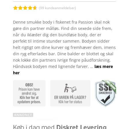
(
99
kundeanmeldelser)
Bedømt
som
4.6
Denne smukke body i fiskenet fra Passion skal nok
ud af 5
gøre din partner målløs. Find din sexede side frem,
baseret på
kundebedø
når du iklæder dig den bundløse body, der er
mmelser
perfekt til intime stunder sammen. Bodyen sidder
helt rigtigt om dine kurver og fremhæver dem, imens
din ryg efterlades bar. Dine balder er blottet og skal
nok lokke din partners ivrige fingre påudforskning.
Håndvask bodyen med lignende farver. …
læs mere
her