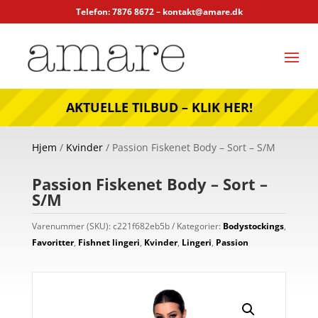
Telefon: 7876 8672 –
kontakt@amare.dk
AKTUELLE TILBUD – KLIK HER!
Hjem
/
Kvinder
/ Passion Fiskenet Body – Sort – S/M
Passion Fiskenet Body – Sort –
S/M
Varenummer (SKU):
c221f682eb5b
Kategorier:
Bodystockings
,
Favoritter
,
Fishnet lingeri
,
Kvinder
,
Lingeri
,
Passion