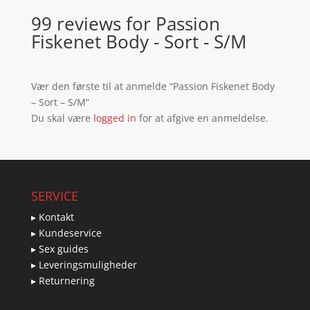
99 reviews for
Passion
Fiskenet Body - Sort - S/M
Vær den første til at anmelde “Passion Fiskenet Body
– Sort – S/M”
Du skal være
logged in
for at afgive en anmeldelse.
SERVICE
▸ Kontakt
▸ Kundeservice
▸ Sex guides
▸ Leveringsmuligheder
▸ Returnering