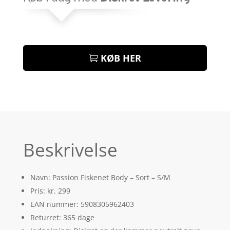
KØB HER
Beskrivelse
Navn: Passion Fiskenet Body – Sort – S/M
Pris: kr. 299
EAN nummer: 5908305962403
Returret: 365 dage