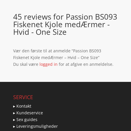
45 reviews for
Passion BS093
Fiskenet Kjole medÆrmer -
Hvid - One Size
Vær den første til at anmelde “Passion BS093
Fiskenet Kjole medÆrmer – Hvid – One Size”
Du skal være
logged in
for at afgive en anmeldelse.
SERVICE
▸ Kontakt
▸ Kundeservice
▸ Sex guides
▸ Leveringsmuligheder