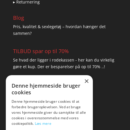
▸ Returnering
Blog
Pris, kvalitet & sexlegetøj – hvordan hænger det
sammen?
TILBUD spar op til 70%
Se hvad der ligger i rodekassen - her kan du virkelig
gøre et kup. Der er besparelser på op til 70% ..!
×
▸ Se tilbuddene her
Denne hjemmeside bruger
cookies
Artikel oversigt
Amare
Denne hjemmeside bruger cookies til at
forbedre brugeroplevelsen. Ved at bruge
Tlf: 7876 8672
vores hjemmeside giver du samtykke til alle
Mail:
hej@amare.dk
cookies i overensstemmelse med vores
cookiepolitik.
Læs mere