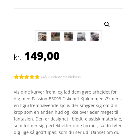
149,00
kr.
(
45
kundeanmeldelser)
Bedømt
som
4.9
Vis dine kurver frem, og lad dem gøre arbejdet for
ud af 5
dig med Passion BS093 Fiskenet Kjolen med Ærmer –
baseret på
kundebedøm
en figurfremhævende kjole, der smyger sig om din
melser
krop som en anden hud og ikke overlader meget til
fantasien. Den er designet i blødt, elastisk materiale,
som former sig perfekt efter dine former, så du føler
dig lige så godttilpas, som du ser ud. Uanset om du