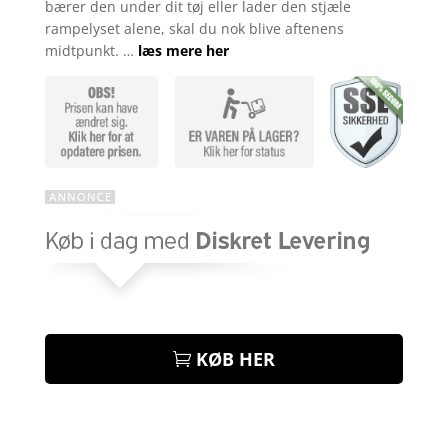
bærer den under dit tøj eller lader den stjæle
rampelyset alene, skal du nok blive aftenens
midtpunkt. …
læs mere her
KØB HER