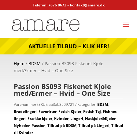
Telefon: 7876 8672 –
kontakt@amare.dk
AKTUELLE TILBUD – KLIK HER!
Hjem
/
BDSM
/ Passion BS093 Fiskenet Kjole
medÆrmer – Hvid – One Size
Passion BS093 Fiskenet Kjole
medÆrmer – Hvid – One Size
Varenummer (SKU):
aa3ab3509721
Kategorier:
BDSM
,
Brudelingeri
,
Favoritter
,
Fetish Kjoler
,
Fetish Tøj
,
Fishnet
lingeri
,
Frække kjoler
,
Kvinder
,
Lingeri
,
Natkjoler&Kjoler
,
Nyheder
,
Passion
,
Tilbud på BDSM
,
Tilbud på Lingeri
,
Tilbud
til Kvinder