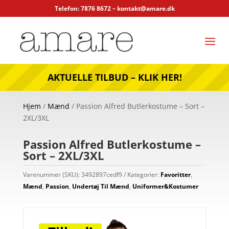
Telefon: 7876 8672 –
kontakt@amare.dk
AKTUELLE TILBUD – KLIK HER!
Hjem
/
Mænd
/ Passion Alfred Butlerkostume – Sort –
2XL/3XL
Passion Alfred Butlerkostume –
Sort – 2XL/3XL
Varenummer (SKU):
3492897cedf9
Kategorier:
Favoritter
,
Mænd
,
Passion
,
Undertøj Til Mænd
,
Uniformer&Kostumer