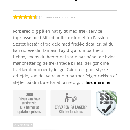
oprindelige
aktuel
pris
pris
var:
er:
kr. 269,00.
kr. 228
(
25
kundeanmeldelser)
Bedømt
som
4.5
Forbered dig på en nat fyldt med fræk service i
ud af 5
topklasse med Alfred butlerkostumet fra Passion.
baseret
på
Sættet består af tre dele med frække detaljer, så du
kundebedø
kan udleve din fantasi. Tag dig af din partners
mmelser
behov, imens du bærer det sorte halsbånd, de hvide
manchetter og de trekantede briefs, der gør dine
frækkeintentioner tydelige. Gør du et godt stykke
arbejde, kan det være at din partner følger rækken af
sløjfer på din bule for at takke dig. …
læs mere her