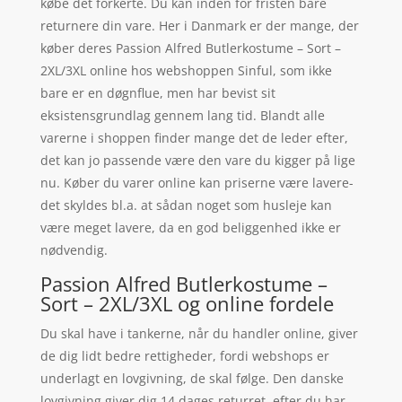
købe det forkerte. Du kan inden for fristen bare
returnere din vare. Her i Danmark er der mange, der
køber deres Passion Alfred Butlerkostume – Sort –
2XL/3XL online hos webshoppen Sinful, som ikke
bare er en døgnflue, men har bevist sit
eksistensgrundlag gennem lang tid. Blandt alle
varerne i shoppen finder mange det de leder efter,
det kan jo passende være den vare du kigger på lige
nu. Køber du varer online kan priserne være lavere-
det skyldes bl.a. at sådan noget som husleje kan
være meget lavere, da en god beliggenhed ikke er
nødvendig.
Passion Alfred Butlerkostume –
Sort – 2XL/3XL og online fordele
Du skal have i tankerne, når du handler online, giver
de dig lidt bedre rettigheder, fordi webshops er
underlagt en lovgivning, de skal følge. Den danske
lovgivning giver dig 14 dages returret. efter du har