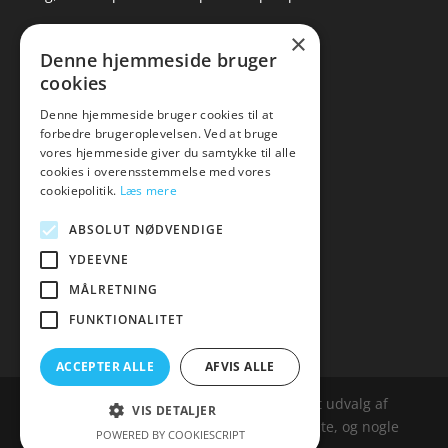
×
▸ Se tilbuddene her
Denne hjemmeside bruger
cookies
Artikel oversigt
Amare
Denne hjemmeside bruger cookies til at
Tlf: 7876 8672
forbedre brugeroplevelsen. Ved at bruge
vores hjemmeside giver du samtykke til alle
Mail:
hej@amare.dk
cookies i overensstemmelse med vores
cookiepolitik.
Læs mere
ABSOLUT NØDVENDIGE
YDEEVNE
MÅLRETNING
FUNKTIONALITET
ACCEPTER ALLE
AFVIS ALLE
Amare.dk er siden, der samler et bredt udvalg af
VIS DETALJER
spændende varer. Siden er et affailiatesite, og nogle
POWERED BY COOKIESCRIPT