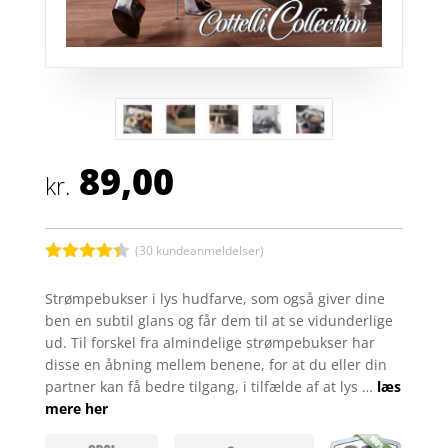
89,00
kr.
(
30
kundeanmeldelser)
Bedømt
som
4.3
Strømpebukser i lys hudfarve, som også giver dine
ud af 5
ben en subtil glans og får dem til at se vidunderlige
baseret
på
ud. Til forskel fra almindelige strømpebukser har
kundebedø
disse en åbning mellem benene, for at du eller din
mmelser
partner kan få bedre tilgang, i tilfælde af at lys …
læs
mere her