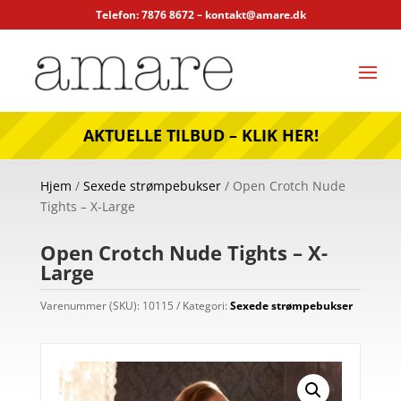
Telefon: 7876 8672 –
kontakt@amare.dk
AKTUELLE TILBUD – KLIK HER!
Hjem
/
Sexede strømpebukser
/ Open Crotch Nude
Tights – X-Large
Open Crotch Nude Tights – X-
Large
Varenummer (SKU):
10115
Kategori:
Sexede strømpebukser