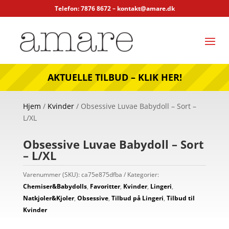
Telefon: 7876 8672 –
kontakt@amare.dk
AKTUELLE TILBUD – KLIK HER!
Hjem
/
Kvinder
/ Obsessive Luvae Babydoll – Sort –
L/XL
Obsessive Luvae Babydoll – Sort
– L/XL
Varenummer (SKU):
ca75e875dfba
Kategorier:
Chemiser&Babydolls
,
Favoritter
,
Kvinder
,
Lingeri
,
Natkjoler&Kjoler
,
Obsessive
,
Tilbud på Lingeri
,
Tilbud til
Kvinder