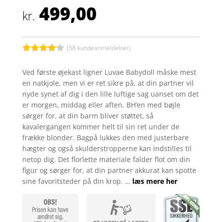
499,00
kr.
(
58
kundeanmeldelser)
Bedømt
som
4.1
Ved første øjekast ligner Luvae Babydoll måske mest
ud af 5
en natkjole, men vi er ret sikre på, at din partner vil
baseret
på
nyde synet af dig i den lille luftige sag uanset om det
kundebedø
er morgen, middag eller aften. BH’en med bøjle
mmelser
sørger for, at din barm bliver støttet, så
kavalergangen kommer helt til sin ret under de
frække blonder. Bagpå lukkes den med justerbare
hægter og også skulderstropperne kan indstilles til
netop dig. Det florlette materiale falder flot om din
figur og sørger for, at din partner akkurat kan spotte
sine favoritsteder på din krop. …
læs mere her