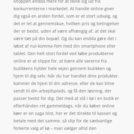
shoppen endda mere for at skille sig ud fra
konkurrenterne i markedet. At handle online giver
dig også en anden fordel, som er et stort udvalg, og
det er let at gennemskue, hvilken pris og betingelser
der er bedst, uden af være afhængig af, at det skal
være tæt på din bopæl. Og du kan endda gøre det i
løbet af nul-komma-fem med din smartphone eller
tablet. Den helt stort fordel ved købe produkterne
online er at slippe for, at bære alle varerne fra
butikkens hylder hele vejen gennem butikken og
hjem til dig selv. Når du har handlet dine produkter,
kommer de hjem til din adresse, eller de kan blive
sendt til din arbejdsplads, og få den løsning, der
passer bedst for dig. Det med at stå i kø i en butik er
efterhånden ret gammeldags, når du køber online
køer er en saga blot, her er det direkte til kassen og
betale med det samme, så slip for de sædvanlige
forkerte valg af kø – man vælger altid den